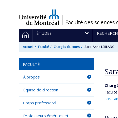
Passer
au
contenu
/
Faculté des sciences 
Navigation
ACCUEIL
ÉTUDES
RECHERCH
principale
Accueil
Faculté
Chargés de cours
Sara-Anne LEBLANC
FACULTÉ
Sar
À propos
Chargé
Équipe de direction
Faculté
sara-a
Corps professoral
Professeurs émérites et
Prog