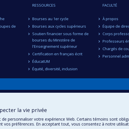
RESSOURCES
FACULTÉ
che
Bourses au 1er cycle
À propos
roupes de
Bourses aux cycles supérieurs
Équipe de dire
Soutien financier sous forme de
Corps professo
bourses du Ministère de
Professeurs ém
l'Enseignement supérieur
Chargés de co
Certification en français écrit
Personnel admi
ÉducatUM
Équité, diversité, inclusion
n
ecter la vie privée
t de personnaliser votre expérience Web. Certains témoins sont oblig
ent vos préférences. En acceptant tout, vous consentez à notre utili