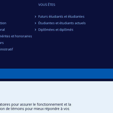
VOUS ÊTES
Futurs étudiants et étudiantes
ction
Étudiantes et étudiants actuels
ral
Diplômées et diplômés
érites et honoraires
urs
nistratif
atoires pour assurer le fonctionnement et la
sation de témoins pour mieux répondre à vos