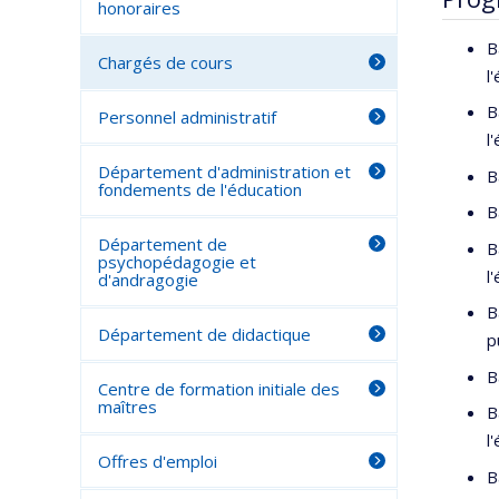
honoraires
B
Chargés de cours
l
B
Personnel administratif
l
Département d'administration et
B
fondements de l'éducation
B
Département de
B
psychopédagogie et
l
d'andragogie
B
Département de didactique
p
B
Centre de formation initiale des
maîtres
B
l
Offres d'emploi
B