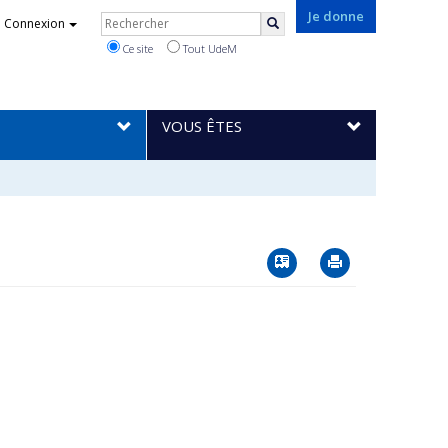
Rechercher
Je donne
Connexion
Rechercher
Ce site
Tout UdeM
VOUS ÊTES
Vcard
Imprimer