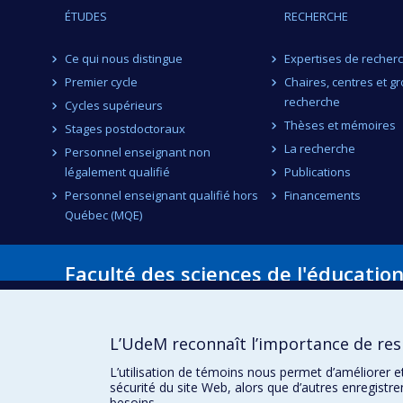
ÉTUDES
RECHERCHE
Ce qui nous distingue
Expertises de recher
Premier cycle
Chaires, centres et g
recherche
Cycles supérieurs
Thèses et mémoires
Stages postdoctoraux
La recherche
Personnel enseignant non
légalement qualifié
Publications
Personnel enseignant qualifié hors
Financements
Québec (MQE)
Faculté des sciences de l'éducatio
Pavillon Marie-Victorin
90, avenue Vincent-d'Indy
Montréal (Québec) H2V 2S9
L’UdeM reconnaît l’importance de resp
L’utilisation de témoins nous permet d’améliorer e
sécurité du site Web, alors que d’autres enregistr
besoins.