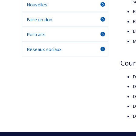
s
Nouvelles
B
Faire un don
B
B
Portraits
M
Réseaux sociaux
Cour
D
D
D
D
D