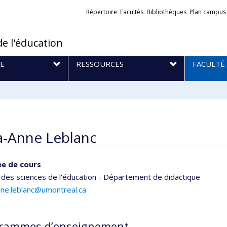
Liens
Répertoire
Facultés
Bibliothèques
Plan campus
externes
de l'éducation
E
RESSOURCES
FACULTÉ
a-Anne Leblanc
e de cours
 des sciences de l'éducation - Département de didactique
nne.leblanc@umontreal.ca
rammes d’enseignement