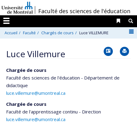
Passer
/
Faculté des sciences de l'éducation
au
contenu
Liens 
R
Menu
N
Accueil
Faculté
Chargés de cours
Luce VILLEMURE
Vcard
Im
Luce Villemure
Chargée de cours
Faculté des sciences de l'éducation - Département de
didactique
luce.villemure@umontreal.ca
Chargée de cours
Faculté de l'apprentissage continu - Direction
luce.villemure@umontreal.ca