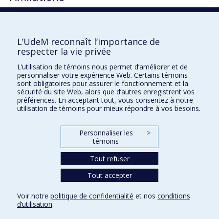
Membre –
LIRES — Laboratoire interdisciplinaire de
recherche sur l'enseignement supérieur
L’UdeM reconnaît l’importance de
respecter la vie privée
L’utilisation de témoins nous permet d’améliorer et de
Faculté des sciences de l'éducation
personnaliser votre expérience Web. Certains témoins
sont obligatoires pour assurer le fonctionnement et la
Pavillon Marie-Victorin
sécurité du site Web, alors que d’autres enregistrent vos
90, avenue Vincent-d'Indy
préférences. En acceptant tout, vous consentez à notre
utilisation de témoins pour mieux répondre à vos besoins.
Montréal (Québec) H2V 2S9
Personnaliser les
>
témoins
Tout refuser
Tout accepter
Confidentialité
Voir notre
politique de confidentialité
et nos
conditions
Conditions d’utilisation
d’utilisation
.
Paramètres des témoins