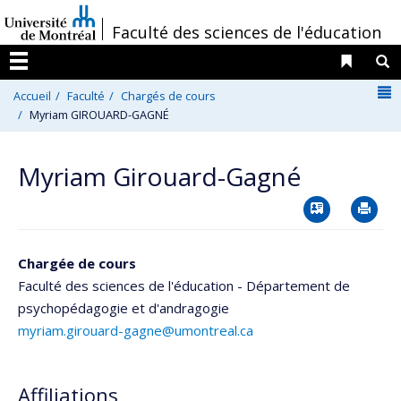
Passer
/
Faculté des sciences de l'éducation
au
contenu
Liens 
R
Menu
N
Accueil
Faculté
Chargés de cours
Myriam GIROUARD-GAGNÉ
Myriam Girouard-Gagné
Vcard
Im
Chargée de cours
Faculté des sciences de l'éducation - Département de
psychopédagogie et d'andragogie
myriam.girouard-gagne@umontreal.ca
Affiliations