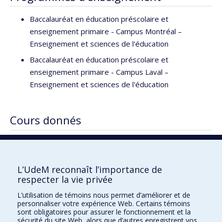
Baccalauréat en éducation préscolaire et
enseignement primaire - Campus Montréal –
Enseignement et sciences de l'éducation
Baccalauréat en éducation préscolaire et
enseignement primaire - Campus Laval –
Enseignement et sciences de l'éducation
Cours donnés
DID4442 Didactique de l'art dramatique au primaire
DID4444 Didactique des arts et de la culture
L’UdeM reconnaît l’importance de
respecter la vie privée
L’utilisation de témoins nous permet d’améliorer et de
Faculté des sciences de l'éducation
personnaliser votre expérience Web. Certains témoins
sont obligatoires pour assurer le fonctionnement et la
Pavillon Marie-Victorin
sécurité du site Web, alors que d’autres enregistrent vos