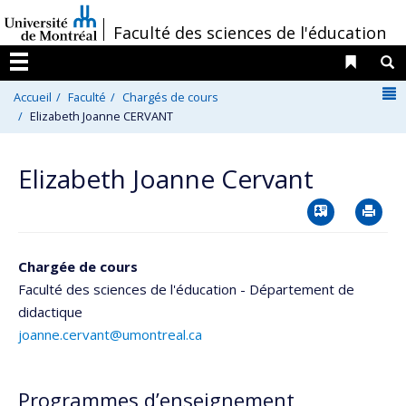
Passer
/
Faculté des sciences de l'éducation
au
contenu
Liens 
R
Menu
N
Accueil
Faculté
Chargés de cours
Elizabeth Joanne CERVANT
Elizabeth Joanne Cervant
Vcard
Im
Chargée de cours
Faculté des sciences de l'éducation - Département de
didactique
joanne.cervant@umontreal.ca
Programmes d’enseignement