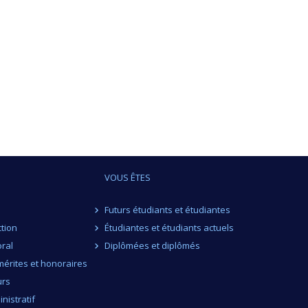
VOUS ÊTES
Futurs étudiants et étudiantes
ction
Étudiantes et étudiants actuels
ral
Diplômées et diplômés
érites et honoraires
urs
nistratif