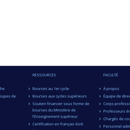
RESSOURCES
FACULTÉ
che
Bourses au 1er cycle
À propos
roupes de
Bourses aux cycles supérieurs
Équipe de dire
Soutien financier sous forme de
Corps professo
bourses du Ministère de
Professeurs ém
l'Enseignement supérieur
Chargés de co
Certification en français écrit
Personnel admi