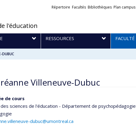
Liens
Répertoire
Facultés
Bibliothèques
Plan campus
externes
de l'éducation
E
RESSOURCES
FACULTÉ
E-DUBUC
réanne Villeneuve-Dubuc
e de cours
 des sciences de l'éducation - Département de psychopédagogie
agogie
nne.villeneuve-dubuc@umontreal.ca