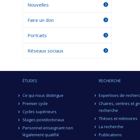
Nouvelles
Faire un don
Portraits
Réseaux sociaux
ÉTUDES
RECHERCHE
Ce qui nous distingue
Expertises de recher
Premier cycle
Chaires, centres et g
recherche
Cycles supérieurs
Thèses et mémoires
Stages postdoctoraux
La recherche
Personnel enseignant non
légalement qualifié
Publications