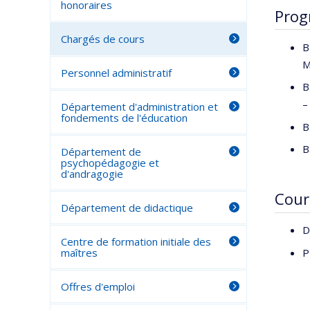
honoraires
Prog
Chargés de cours
B
M
Personnel administratif
B
–
Département d'administration et
fondements de l'éducation
B
B
Département de
psychopédagogie et
d'andragogie
Cour
Département de didactique
D
Centre de formation initiale des
P
maîtres
Offres d'emploi