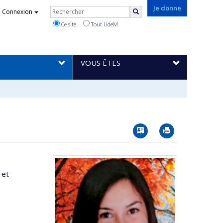
Rechercher
Je donne
Connexion
Rechercher
Ce site
Tout UdeM
VOUS ÊTES
Vcard
Imprimer
 et