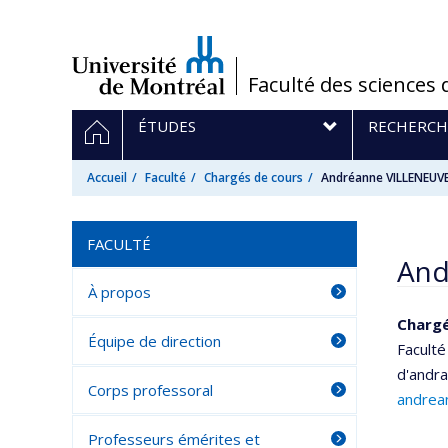
Passer
au
contenu
/
Faculté des sciences 
Navigation
ACCUEIL
ÉTUDES
RECHERCH
principale
Accueil
Faculté
Chargés de cours
Andréanne VILLENEUV
FACULTÉ
And
À propos
Chargé
Équipe de direction
Faculté
d'andr
Corps professoral
andrea
Professeurs émérites et