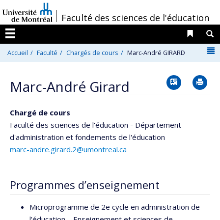
Passer
/
Faculté des sciences de l'éducation
au
contenu
Liens 
R
Menu
N
Accueil
Faculté
Chargés de cours
Marc-André GIRARD
Vcard
Im
Marc-André Girard
Chargé de cours
Faculté des sciences de l'éducation - Département
d'administration et fondements de l'éducation
marc-andre.girard.2@umontreal.ca
Programmes d’enseignement
Microprogramme de 2e cycle en administration de
l'éducation – Enseignement et sciences de