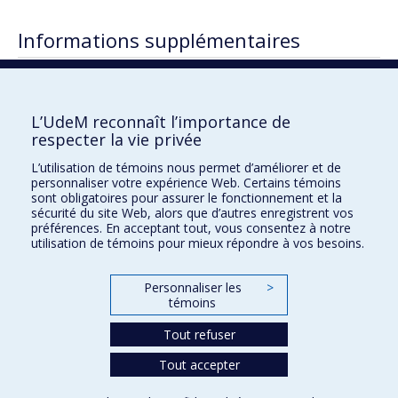
Informations supplémentaires
06-12-2016 La directrice de l’école Saint-Luc
remporte un prix
L’UdeM reconnaît l’importance de
respecter la vie privée
L’utilisation de témoins nous permet d’améliorer et de
Faculté des sciences de l'éducation
personnaliser votre expérience Web. Certains témoins
sont obligatoires pour assurer le fonctionnement et la
Pavillon Marie-Victorin
sécurité du site Web, alors que d’autres enregistrent vos
90, avenue Vincent-d'Indy
préférences. En acceptant tout, vous consentez à notre
utilisation de témoins pour mieux répondre à vos besoins.
Montréal (Québec) H2V 2S9
Personnaliser les
>
témoins
Tout refuser
Tout accepter
Confidentialité