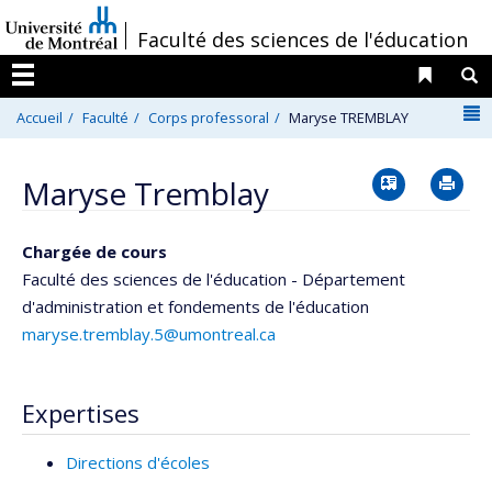
Passer
/
Faculté des sciences de l'éducation
au
contenu
Liens 
R
Menu
N
Accueil
Faculté
Corps professoral
Maryse TREMBLAY
Vcard
Im
Maryse Tremblay
Chargée de cours
Faculté des sciences de l'éducation - Département
d'administration et fondements de l'éducation
maryse.tremblay.5@umontreal.ca
Expertises
Directions d'écoles