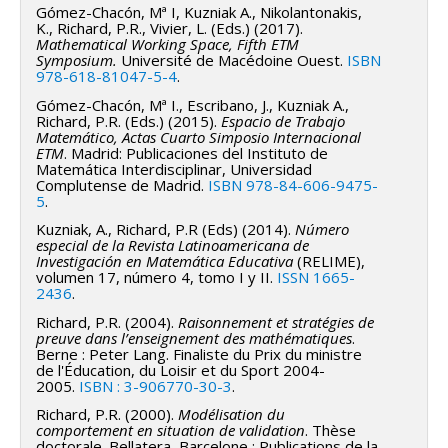
Gómez-Chacón, Mª I, Kuzniak A., Nikolantonakis,
une interaction dynamique entre sujet et milieu. Les
K., Richard, P.R., Vivier, L. (Eds.) (2017).
Mathematical Working Space, Fifth ETM
systèmes d’IA modifient notamment :
Symposium.
Université de Macédoine Ouest.
ISBN
978-618-81047-5-4
.
les processus de recherche et de conjecture ;
Gómez-Chacón, Mª I., Escribano, J., Kuzniak A.,
les formes de preuve et de validation ;
Richard, P.R. (Eds.) (2015).
Espacio de Trabajo
Matemático, Actas Cuarto Simposio Internacional
les relations entre langue naturelle et langage
ETM
. Madrid: Publicaciones del Instituto de
Matemática Interdisciplinar, Universidad
mathématique ;
Complutense de Madrid.
ISBN 978-84-606-9475-
5
.
les modalités de contrôle et de responsabilité
Kuzniak, A., Richard, P.R (Eds) (2014).
Número
épistémique.
especial de la Revista Latinoamericana de
Investigación en Matemática Educativa
(RELIME),
Hypothèse directrice
volumen 17, número 4, tomo I y II.
ISSN 1665-
2436
.
Le programme repose sur l’idée que l’IA introduit une
Richard, P.R. (2004).
Raisonnement et stratégies de
pluralité de régimes cognitifs et épistémiques dont la
preuve dans l’enseignement des mathématiques
.
Berne : Peter Lang. Finaliste du Prix du ministre
mise en tension transforme la nature du travail
de l'Éducation, du Loisir et du Sport 2004-
mathématique.
2005.
ISBN : 3-906770-30-3
.
Richard, P.R. (2000).
Modélisation du
Cette dynamique est décrite par la notion de
comportement en situation de validation
. Thèse
contrepoint technologique, selon laquelle la
doctorale. Bellatera, Barcelone : Publications de la