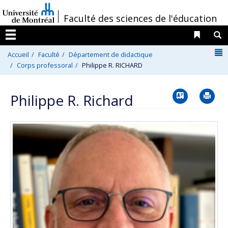
Passer
/
Faculté des sciences de l'éducation
au
contenu
Liens 
R
Menu
N
Accueil
Faculté
Département de didactique
Corps professoral
Philippe R. RICHARD
Vcard
Im
Philippe R. Richard