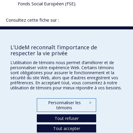
Fonds Social Européen (FSE).
Consultez cette fiche sur :
Vitrine de la recherche
Répertoire des experts à l’intention des médias
L’UdeM reconnaît l’importance de
respecter la vie privée
L’utilisation de témoins nous permet d’améliorer et de
Faculté des sciences de l'éducation
personnaliser votre expérience Web. Certains témoins
sont obligatoires pour assurer le fonctionnement et la
Pavillon Marie-Victorin
sécurité du site Web, alors que d’autres enregistrent vos
90, avenue Vincent-d'Indy
préférences. En acceptant tout, vous consentez à notre
utilisation de témoins pour mieux répondre à vos besoins.
Montréal (Québec) H2V 2S9
Personnaliser les
>
témoins
Tout refuser
Tout accepter