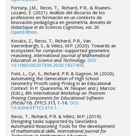
Fortuny, J.M., Recio, T., Richard, P.R., & Roanes-
modéliser l’évolution du travail mathématique
Lozano, E. (2021). Análisis del discurso de los
dans des environnements intégrant l’IA ;
profesores en formación en un contexto de
innovación pedagógica en geometría.
Annales de
analyser les transformations du raisonnement et
Didactique et de Sciences Cognitives, vol. 26
.
OpenEdition
.
de la validation ;
Kovács, Z., Recio, T., Richard, P.R., Van
étudier le rôle du langage naturel dans l’activité
Vaerenbergh, S., & Vélez, M.P. (2020). Towards an
ecosystem for computer-supported geometric
mathématique contemporaine ;
reasoning.
International Journal of Mathematical
Education in Science and Technology
.
DOI :
comprendre les conditions de maintien du sens
10.1080/0020739X.2020.1837400
.
et de la validité lorsque la production
Font, L., Cyr, S., Richard, P.R. & Gagnon, M. (2020).
mathématique devient partiellement
Automating the Generation of High School
automatisée.
Geometry Proofs using Prolog in an Educational
Context. In P. Quaresma, W. Neuper and J. Marcos
(Eds.),
8th International Workshop on Theorem
Méthodologie
Proving Components for Educational Software
(ThEdu’19). EPTCS 313
, 1-16
.
DOI :
Les recherches combinent analyses théoriques et
10.4204/EPTCS.313.1
.
études qualitatives : analyses a priori et a posteriori
Recio, T., Richard, P.R. & Vélez, M.P. (2019).
Designing tasks supported by GeoGebra
de situations instrumentées, études de cas en
Automated Reasoning Tools for the development
contexte scolaire et universitaire, analyses
of mathematical skills.
International Journal for
Technology in Mathematics Education,