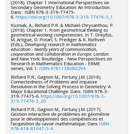
(2018). Chapter 1 International Perspectives on
Secondary Geometry Education: An Introduction.
Dans : ISBN 978-3-319-77475-
6.
https://doi.org/10.1007/978-3-319-77476-3_1
Kuzniak, A., Richard P.R. & Michael-Chrysanthou, P.
(2018). Chapter 1. From geometrical thinking to
geometrical working competencies. In T. Dreyfus,
M. Artigue, D. Potari, S. Prediger & K. Ruthven
(Eds.),
Developing research in mathematics
education - twenty years of communication,
cooperation and collaboration in Europe
. London
and New York: Routledge - New Perspectives on
Research in Mathematics Education - ERME
series, Vol. 1.
ISBN 9781138080294
.
Richard P.R., Gagnon M., Fortuny J.M. (2018).
Connectedness of Problems and Impasse
Resolution in the Solving Process in Geometry: A
Major Educational Challenge. Dans ISBN 978-3-
319-77475-6.
https://doi.org/10.1007/978-3-
319-77476-3_20
Richard P.R., Gagnon M., Fortuny J.M. (2017).
Gestion interactive de problèmes en géométrie
pour le développement des compétences et
l’acquisition du savoir mathématique. Dans
ISBN :
978-618-81047-5-4
.