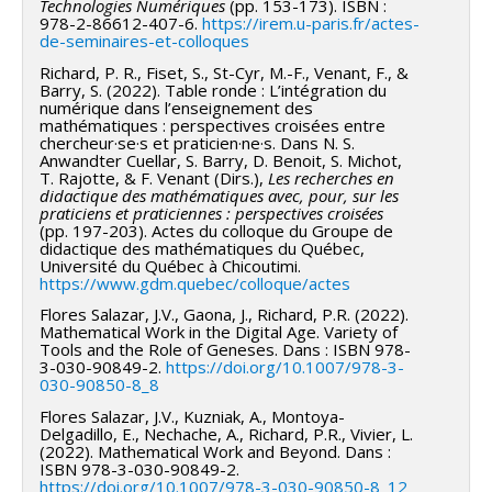
Technologies Numériques
(pp. 153-173). ISBN :
978-2-86612-407-6.
https://irem.u-paris.fr/actes-
de-seminaires-et-colloques
Richard, P. R., Fiset, S., St-Cyr, M.-F., Venant, F., &
Barry, S. (2022). Table ronde : L’intégration du
numérique dans l’enseignement des
mathématiques : perspectives croisées entre
chercheur·se·s et praticien·ne·s. Dans N. S.
Anwandter Cuellar, S. Barry, D. Benoit, S. Michot,
T. Rajotte, & F. Venant (Dirs.),
Les recherches en
didactique des mathématiques avec, pour, sur les
praticiens et praticiennes : perspectives croisées
(pp. 197-203). Actes du colloque du Groupe de
didactique des mathématiques du Québec,
Université du Québec à Chicoutimi.
https://www.gdm.quebec/colloque/actes
Flores Salazar, J.V., Gaona, J., Richard, P.R. (2022).
Mathematical Work in the Digital Age. Variety of
Tools and the Role of Geneses. Dans : ISBN 978-
3-030-90849-2.
https://doi.org/10.1007/978-3-
030-90850-8_8
Flores Salazar, J.V., Kuzniak, A., Montoya-
Delgadillo, E., Nechache, A., Richard, P.R., Vivier, L.
(2022). Mathematical Work and Beyond. Dans :
ISBN 978-3-030-90849-2.
https://doi.org/10.1007/978-3-030-90850-8_12