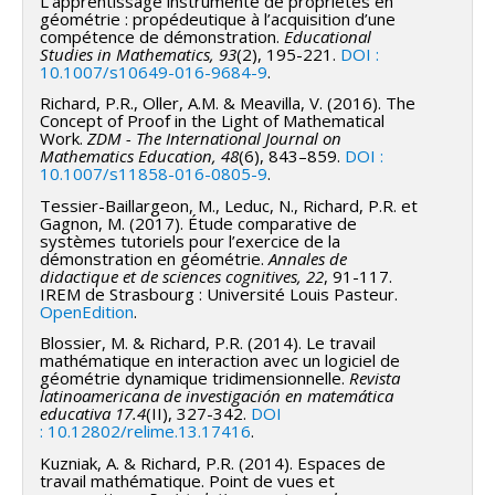
L’apprentissage instrumenté de propriétés en
géométrie : propédeutique à l’acquisition d’une
compétence de démonstration.
Educational
Studies in Mathematics, 93
(2), 195-221.
DOI :
10.1007/s10649-016-9684-9
.
Richard, P.R., Oller, A.M. & Meavilla, V. (2016). The
Concept of Proof in the Light of Mathematical
Work.
ZDM - The International Journal on
Mathematics Education, 48
(6), 843–859.
DOI :
10.1007/s11858-016-0805-9
.
Tessier-Baillargeon, M., Leduc, N., Richard, P.R. et
Gagnon, M. (2017). Étude comparative de
systèmes tutoriels pour l’exercice de la
démonstration en géométrie.
Annales de
didactique et de sciences cognitives, 22
, 91-117.
IREM de Strasbourg : Université Louis Pasteur.
OpenEdition
.
Blossier, M. & Richard, P.R. (2014). Le travail
mathématique en interaction avec un logiciel de
géométrie dynamique tridimensionnelle.
Revista
latinoamericana de investigación en matemática
educativa 17.4
(II), 327-342.
DOI
: 10.12802/relime.13.17416
.
Kuzniak, A. & Richard, P.R. (2014). Espaces de
travail mathématique. Point de vues et