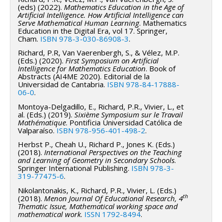
(eds) (2022).
Mathematics Education in the Age of
déplace aujourd’hui la question. L’enjeu n’est plus
Artificial Intelligence. How Artificial Intelligence can
seulement d’intégrer l’IA dans l’enseignement, mais
Serve Mathematical Human Learning
. Mathematics
Education in the Digital Era, vol 17. Springer,
de comprendre comment ces systèmes reconfigurent
Cham.
ISBN 978-3-030-86908-3
.
le travail mathématique humain dans ses dimensions
Richard, P.R, Van Vaerenbergh, S., & Vélez, M.P.
langagières, instrumentales et épistémiques.
(Eds.) (2020).
First Symposium on Artificial
Intelligence for Mathematics Education
. Book of
Abstracts (AI4ME 2020). Editorial de la
Ce programme s’inscrit dans la didactique des
Universidad de Cantabria.
ISBN 978-84-17888-
mathématiques et prolonge les apports de la théorie
06-0
.
des situations didactiques, de la théorie
Montoya-Delgadillo, E., Richard, P.R., Vivier, L., et
anthropologique du didactique et de la Théorie des
al. (Eds.) (2019).
Sixième Symposium sur le Travail
Mathématique
. Pontificia Universidad Católica de
Espaces de Travail Mathématique (ThETM).
Valparaíso.
ISBN 978-956-401-498-2
.
Herbst P., Cheah U., Richard P., Jones K. (Eds.)
Objet scientifique
(2018).
International Perspectives on the Teaching
and Learning of Geometry in Secondary Schools
.
Le programme étudie la transformation du travail
Springer International Publishing.
ISBN 978-3-
319-77475-6
.
mathématique lorsque celui-ci se déploie dans des
milieux instrumentés par des systèmes d’intelligence
Nikolantonakis, K., Richard, P.R., Vivier, L. (Eds.)
th
(2018).
Menon Journal Of Educational Research, 4
artificielle.
Thematic Issue, Mathematical working space and
mathematical work
.
ISSN 1792-8494
.
L’activité mathématique est ainsi envisagée comme