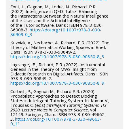
Font, L., Gagnon, M., Leduc, N., Richard, P.R.
(2022). Intelligence in QED-Tutrix: Balancing
the Interactions Between the Natural Intelligence
of the User and the Artificial Intelligence
of the Tutor Software. Dans : ISBN 978-3-030-
86908-3.
https://doi.org/10.1007/978-3-030-
86909-0_3
Kuzniak, A., Nechache, A., Richard, P.R. (2022). The
Theory of Mathematical Working Spaces in Brief.
Dans : ISBN 978-3-030-90849-2.
https://doi.org/10.1007/978-3-030-90850-8_3
Lagrange, JB., Richard, P.R. (2022). Instrumental
Genesis in the Theory of MWS: Insight from
Didactic Research on Digital Artifacts. Dans : ISBN
978-3-030-90849-2.
https://doi.org/10.1007/978-3-030-90850-8_9
Corbeil J.P., Gagnon M., Richard P.R. (2020).
Probabilistic Approaches to Detect Blocking
States in Intelligent Tutoring System. In: Kumar V.,
Troussas C. (eds)
Intelligent Tutoring Systems. ITS
2020. Lecture Notes in Computer Science
, vol
12149. Springer, Cham. ISBN 978-3-030-49662-
3.
https://doi.org/10.1007/978-3-030-49663-
0_11