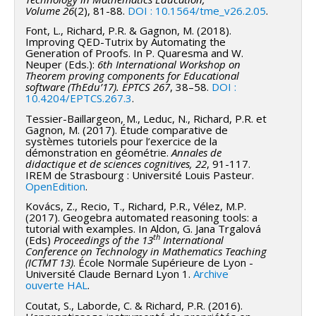
d’interactions humain–IA et conception de situations
Volume 26
(2), 81-88.
DOI : 10.1564/tme_v26.2.05
.
mathématiques expérimentales.
Font, L., Richard, P.R. & Gagnon, M. (2018).
Improving QED-Tutrix by Automating the
Trajectoire scientifique
Generation of Proofs. In P. Quaresma and W.
Neuper (Eds.):
6th International Workshop on
Les travaux récents mettent en évidence une
Theorem proving components for Educational
software (ThEdu’17). EPTCS 267
, 38–58.
DOI :
évolution progressive :
10.4204/EPTCS.267.3
.
l’IA comme innovation instrumentale ;
Tessier-Baillargeon, M., Leduc, N., Richard, P.R. et
Gagnon, M. (2017). Étude comparative de
l’IA comme problème didactique ;
systèmes tutoriels pour l’exercice de la
démonstration en géométrie.
Annales de
l’IA comme transformation épistémologique ;
didactique et de sciences cognitives, 22
, 91-117.
IREM de Strasbourg : Université Louis Pasteur.
l’IA comme reconfiguration des conditions de
OpenEdition
.
validité du savoir.
Kovács, Z., Recio, T., Richard, P.R., Vélez, M.P.
(2017). Geogebra automated reasoning tools: a
tutorial with examples. In Aldon, G. Jana Trgalová
th
(Eds)
Proceedings of the 13
International
Conference on Technology in Mathematics Teaching
(ICTMT 13)
. École Normale Supérieure de Lyon -
Université Claude Bernard Lyon 1.
Archive
ouverte HAL
.
Coutat, S., Laborde, C. & Richard, P.R. (2016).