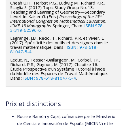
Cheah U.H., Herbst P.G., Ludwig M., Richard P.R.,
Scaglia S. (2017) Topic Study Group No. 13:
Teaching and Learning of Geometry—Secondary
th
Level. In: Kaiser G. (Eds.)
Proceedings of the 13
International Congress on Mathematical Education.
ICME-13 Monographs
. Springer, Cham.
ISBN 978-
3-319-62596-6
.
Lagrange, J.B., Recio, T., Richard, P.R. et Vivier, L.
(2017). Spécificité des outils et des signes dans le
travail mathématique. Dans :
ISBN : 978-618-
81047-5-4
.
Leduc, N., Tessier-Baillargeon, M., Corbeil, J.P.,
Richard, P.R., Gagnon, M. (2017). Chapitre 16.
Étude Prospective d’un Système Tutoriel à l’aide
du Modèle des Espaces de Travail Mathématique.
Dans :
ISBN : 978-618-81047-5-4
.
Prix et distinctions
Bourse Ramón y Cajal, cofinancée par le Ministerio
de Ciencia e Innovación de España (MICINN) et le