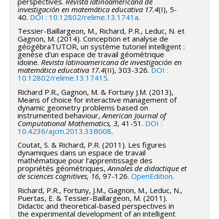
perspectives.
Revista latinoamericana de
investigación en matemática educativa 17.4
(I), 5-
40.
DOI : 10.12802/relime.13.1741a
.
Tessier-Baillargeon, M., Richard, P.R., Leduc, N. et
Gagnon, M. (2014). Conception et analyse de
géogébraTUTOR, un système tutoriel intelligent :
genèse d'un espace de travail géométrique
idoine.
Revista latinoamericana de investigación en
matemática educativa 17.4
(II), 303-326.
DOI :
10.12802/relime.13.17415
.
Richard P.R., Gagnon, M. & Fortuny J.M. (2013),
Means of choice for interactive management of
dynamic geometry problems based on
instrumented behaviour,
American Journal of
Computational Mathematics, 3
, 41-51.
DOI :
10.4236/ajcm.2013.33B008
.
Coutat, S. & Richard, P.R. (2011). Les figures
dynamiques dans un espace de travail
mathématique pour l’apprentissage des
propriétés géométriques,
Annales de didactique et
de sciences cognitives, 16
, 97-126.
OpenEdition
.
Richard, P.R., Fortuny, J.M., Gagnon, M., Leduc, N.,
Puertas, E. & Tessier-Baillargeon, M. (2011).
Didactic and theoretical-based perspectives in
the experimental development of an intelligent