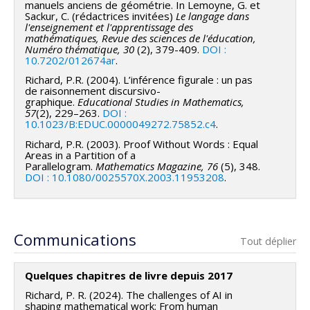
manuels anciens de géométrie. In Lemoyne, G. et
Sackur, C. (rédactrices invitées)
Le langage dans
l'enseignement et l'apprentissage des
mathématiques, Revue des sciences de l'éducation,
Numéro thématique, 30
(2), 379-409.
DOI :
10.7202/012674ar
.
Richard, P.R. (2004). L’inférence figurale : un pas
de raisonnement discursivo-
graphique.
Educational Studies in Mathematics,
57
(2), 229–263.
DOI :
10.1023/B:EDUC.0000049272.75852.c4
.
Richard, P.R. (2003). Proof Without Words : Equal
Areas in a Partition of a
Parallelogram.
Mathematics Magazine, 76
(5), 348.
DOI : 10.1080/0025570X.2003.11953208
.
Communications
Tout déplier
Quelques chapitres de livre depuis 2017
Richard, P. R. (2024). The challenges of AI in
shaping mathematical work: From human