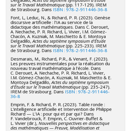
sur le Travail Mathématique
(pp. 117-129). IREM
de Strasbourg. Dans
ISBN : 978-2-911446-36-8
Font, L, Leduc, N., & Richard, P. R. (2023). Genèse
discursive artificielle : l’IA au service de la
didactique des mathématiques. Dans C. Derouet,
A. Nechache, P. R. Richard, L. Vivier, I.M. Gómez-
Chacón, A. Kuzniak, M. Maschietto & E. Montoya
Delgadillo,
Actes du septième symposium d’Étude
sur le Travail Mathématique
(pp. 225-233). IREM
de Strasbourg. Dans
ISBN : 978-2-911446-36-8
Desmarais, M., Richard, P.R., & Venant, F. (2023).
Les preuves instrumentales pour la réalisation du
nouveau travail mathématique à l’école. Dans
C. Derouet, A. Nechache, P. R. Richard, L. Vivier,
I.M. Gómez-Chacón, A. Kuzniak, M. Maschietto & E.
Montoya Delgadillo,
Actes du septième symposium
d’Étude sur le Travail Mathématique
(pp. 235-247).
IREM de Strasbourg. Dans
ISBN : 978-2-911446-
36-8
Emprin, F. & Richard, P. R. (2023). Table ronde :
L’intelligence artificielle et Intervention de Philippe
Richard — L’IA : pour qui et par qui ? Dans
F. Vandebrouck, F. Emprin, C. Ouvrier-Buffet &
L. Vivier (dir.),
Nouvelles perspectives en didactique
des mathématiques — Preuve, Modélisation et