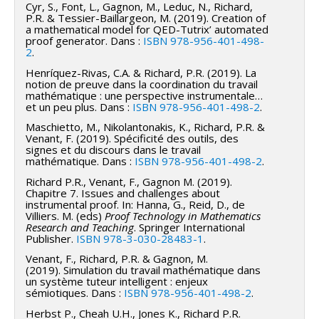
Cyr, S., Font, L., Gagnon, M., Leduc, N., Richard,
P.R. & Tessier-Baillargeon, M. (2019). Creation of
a mathematical model for QED-Tutrix’ automated
proof generator. Dans :
ISBN 978-956-401-498-
2
.
Henríquez-Rivas, C.A. & Richard, P.R. (2019). La
notion de preuve dans la coordination du travail
mathématique : une perspective instrumentale…
et un peu plus. Dans :
ISBN 978-956-401-498-2
.
Maschietto, M., Nikolantonakis, K., Richard, P.R. &
Venant, F. (2019). Spécificité des outils, des
signes et du discours dans le travail
mathématique. Dans :
ISBN 978-956-401-498-2
.
Richard P.R., Venant, F., Gagnon M. (2019).
Chapitre 7. Issues and challenges about
instrumental proof. In: Hanna, G., Reid, D., de
Villiers. M. (eds)
Proof Technology in Mathematics
Research and Teaching
. Springer International
Publisher.
ISBN 978-3-030-28483-1
.
Venant, F., Richard, P.R. & Gagnon, M.
(2019). Simulation du travail mathématique dans
un système tuteur intelligent : enjeux
sémiotiques. Dans :
ISBN 978-956-401-498-2
.
Herbst P., Cheah U.H., Jones K., Richard P.R.