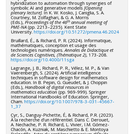
hybridization to automation through synergies of
symbolic AI and generative models
[Opening
plenary lecture]
. In K. W. Kosko, J. Caniglia, S. A.
Courtney, M. Zolfaghari, & G. A. Morris
th
(Eds.),
Proceedings of the 46
annual meeting of
PME-NA
(pp. 2213–2235). Kent State
University.
https://doi.org/10.51272/pmena.46.2024
Bruillard, É., & Richard, P. R. (2024). Informatique,
mathématiques, conception et usage des
technologies numériques.
Annales de Didactique et
de Sciences Cognitives, (Thématique 2)
, 173-208.
https://doi.org/10.4000/11sga
Lagrange, J. B., Richard, P. R., Vélez, M. P., & Van
Vaerenbergh, S. (2024). Artificial intelligence
techniques in software design for mathematics
education. In B. Pepin, G. Gueudet, & J. Choppin
(Eds.),
Handbook of digital resources in
mathematics education
(pp. 969-999). Springer
International Handbooks of Education. Springer,
Cham.
https://doi.org/10.1007/978-3-031-45667-
1_37
Cyr, S., Danguy-Pichette, É, & Richard, P.R. (2023).
À la recherche d’un référentiel. Dans C. Derouet,
A. Nechache, P. R. Richard, L. Vivier, I.M. Gómez-
Chacón, A. Kuzniak, M. Maschietto & E. Montoya
Delgadillo,
Actes du septième symposium d’Étude