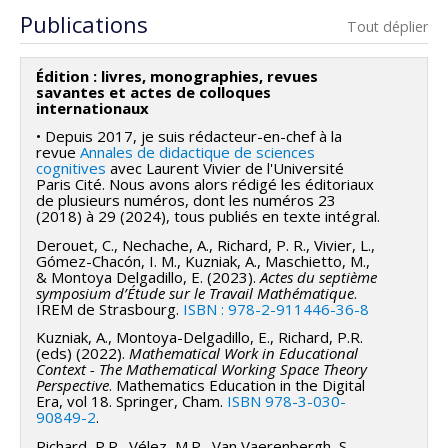
artificielle
Publications
Tout déplier
Vers une théorie du travail mathématique à l’ère
Édition : livres, monographies, revues
de l’IA
savantes et actes de colloques
internationaux
Introduction
• Depuis 2017, je suis rédacteur-en-chef à la
revue
Annales de didactique de sciences
L’essor récent de l’intelligence artificielle transforme
cognitives
avec Laurent Vivier de l'Université
profondément les pratiques scientifiques et les
Paris Cité. Nous avons alors rédigé les éditoriaux
de plusieurs numéros, dont les numéros 23
modes de production des connaissances. En
(2018) à 29 (2024), tous publiés en texte intégral.
mathématiques, ces transformations ne concernent
Derouet, C., Nechache, A., Richard, P. R., Vivier, L.,
pas seulement l’apparition de nouveaux outils : elles
Gómez-Chacón, I. M., Kuzniak, A., Maschietto, M.,
& Montoya Delgadillo, E. (2023).
Actes du septième
modifient les conditions mêmes du raisonnement, de
symposium d’Étude sur le Travail Mathématique
.
la validation et de la communication mathématique.
IREM de Strasbourg.
ISBN : 978-2-911446-36-8
Kuzniak, A., Montoya-Delgadillo, E., Richard, P.R.
Alors que les premières recherches sur l’IA en
(eds) (2022).
Mathematical Work in Educational
éducation se sont surtout concentrées sur
Context - The Mathematical Working Space Theory
Perspective
. Mathematics Education in the Digital
l’automatisation et la personnalisation des
Era, vol 18. Springer, Cham.
ISBN 978-3-030-
apprentissages, l’émergence des systèmes
90849-2
.
génératifs et des approches neurosymboliques
Richard, P.R., Vélez, M.P., Van Vaerenbergh, S.