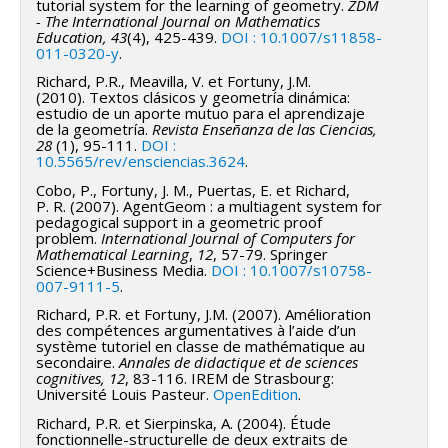
tutorial system for the learning of geometry.
ZDM
- The International Journal on Mathematics
Education, 43
(4), 425-439.
DOI : 10.1007/s11858-
011-0320-y
.
Richard, P.R., Meavilla, V. et Fortuny, J.M.
(2010). Textos clásicos y geometría dinámica:
estudio de un aporte mutuo para el aprendizaje
de la geometría.
Revista Enseñanza de las Ciencias,
28
(1), 95-111.
DOI :
10.5565/rev/ensciencias.3624
.
Cobo, P., Fortuny, J. M., Puertas, E. et Richard,
P. R. (2007). AgentGeom : a multiagent system for
pedagogical support in a geometric proof
problem.
International Journal of Computers for
Mathematical Learning
,
12
, 57-79. Springer
Science+Business Media.
DOI : 10.1007/s10758-
007-9111-5
.
Richard, P.R. et Fortuny, J.M. (2007). Amélioration
des compétences argumentatives à l’aide d’un
système tutoriel en classe de mathématique au
secondaire.
Annales de didactique et de sciences
cognitives, 12
, 83-116. IREM de Strasbourg:
Université Louis Pasteur.
OpenEdition
.
Richard, P.R. et Sierpinska, A. (2004). Étude
fonctionnelle-structurelle de deux extraits de