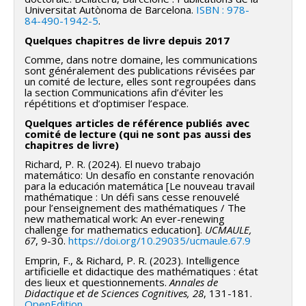
Universitat Autònoma de Barcelona.
ISBN : 978-
connaissance émerge de l’interaction entre différents
84-490-1942-5
.
régimes de production : symbolique et statistique,
Quelques chapitres de livre depuis 2017
discursif et déductif, humain et computationnel.
Comme, dans notre domaine, les communications
sont généralement des publications révisées par
Axes de recherche
un comité de lecture, elles sont regroupées dans
la section Communications afin d’éviter les
Les travaux développent progressivement un cadre
répétitions et d’optimiser l’espace.
théorique articulé autour de plusieurs notions :
Quelques articles de référence publiés avec
comité de lecture (qui ne sont pas aussi des
nouveau travail mathématique humain–IA ;
chapitres de livre)
référentiel dynamique du savoir ;
Richard, P. R. (2024). El nuevo trabajo
matemático: Un desafío en constante renovación
régimes d’engagement dans l’activité
para la educación matemática [Le nouveau travail
mathématique : Un défi sans cesse renouvelé
mathématique ;
pour l’enseignement des mathématiques / The
new mathematical work: An ever-renewing
contrôle épistémique distribué ;
challenge for mathematics education].
UCMAULE,
67
, 9-30.
https://doi.org/10.29035/ucmaule.67.9
coopérations neurosymboliques.
Emprin, F., & Richard, P. R. (2023). Intelligence
artificielle et didactique des mathématiques : état
Objectifs
des lieux et questionnements.
Annales de
Didactique et de Sciences Cognitives, 28
, 131-181.
Le programme vise à :
OpenEdition
.