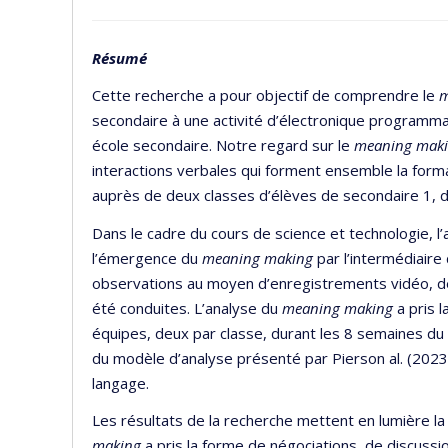
Résumé
Cette recherche a pour objectif de comprendre le
m
secondaire à une activité d’électronique programma
école secondaire. Notre regard sur le
meaning mak
interactions verbales qui forment ensemble la forma
auprès de deux classes d’élèves de secondaire 1, 
Dans le cadre du cours de science et technologie, l’
l’émergence du
meaning making
par l’intermédiaire 
observations au moyen d’enregistrements vidéo, de 
été conduites. L’analyse du
meaning making
a pris 
équipes, deux par classe, durant les 8 semaines du 
du modèle d’analyse présenté par Pierson al. (20
langage.
Les résultats de la recherche mettent en lumière la r
making
a pris la forme de négociations, de discussi