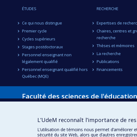
ÉTUDES
RECHERCHE
Ce qui nous distingue
Expertises de recher
Premier cycle
Chaires, centres et g
recherche
Cycles supérieurs
Thèses et mémoires
Stages postdoctoraux
La recherche
Personnel enseignant non
légalement qualifié
Publications
Personnel enseignant qualifié hors
Financements
Québec (MQE)
Faculté des sciences de l'éducatio
Pavillon Marie-Victorin
90, avenue Vincent-d'Indy
Montréal (Québec) H2V 2S9
L’UdeM reconnaît l’importance de resp
L’utilisation de témoins nous permet d’améliorer e
sécurité du site Web, alors que d’autres enregistr