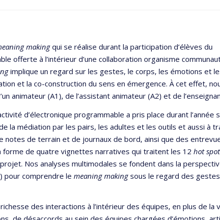
eaning making
qui se réalise durant la participation d’élèves du
ble offerte à l’intérieur d’une collaboration organisme communau
ing
implique un regard sur les gestes, le corps, les émotions et l
tion et la co-construction du sens en émergence. À cet effet, no
d’un animateur (A1), de l’assistant animateur (A2) et de l’enseig
activité d’électronique programmable a pris place durant l’anne
de la médiation par les pairs, les adultes et les outils et aussi à tr
notes de terrain et de journaux de bord, ainsi que des entrevues
la forme de quatre vignettes narratives qui traitent les 12
hot spo
projet. Nos analyses multimodales se fondent dans la perspective 
23) pour comprendre le
meaning making
sous le regard des gestes,
ichesse des interactions à l’intérieur des équipes, en plus de la v
ons, de désaccords au sein des équipes chargées d’émotions, arti