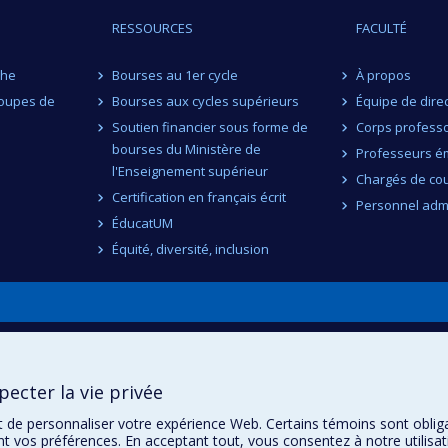
RESSOURCES
FACULTÉ
che
Bourses au 1er cycle
À propos
roupes de
Bourses aux cycles supérieurs
Équipe de dire
Soutien financier sous forme de
Corps professo
bourses du Ministère de
Professeurs ém
l'Enseignement supérieur
Chargés de co
Certification en français écrit
Personnel admi
ÉducatUM
Équité, diversité, inclusion
n
ecter la vie privée
t de personnaliser votre expérience Web. Certains témoins sont oblig
ent vos préférences. En acceptant tout, vous consentez à notre utili