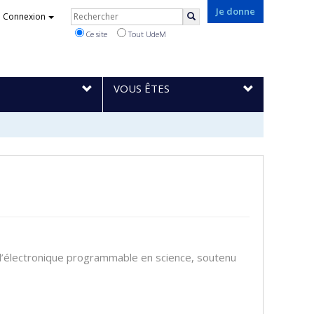
Rechercher
Je donne
Connexion
Rechercher
Ce site
Tout UdeM
VOUS ÊTES
t d’électronique programmable en science, soutenu