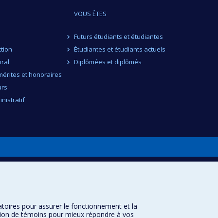
VOUS ÊTES
Futurs étudiants et étudiantes
ction
Étudiantes et étudiants actuels
ral
Diplômées et diplômés
érites et honoraires
urs
nistratif
atoires pour assurer le fonctionnement et la
sation de témoins pour mieux répondre à vos