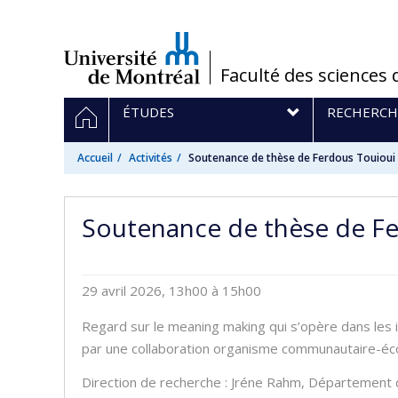
Passer
au
contenu
/
Faculté des sciences 
Navigation
ACCUEIL
ÉTUDES
RECHERCH
principale
Accueil
Activités
Soutenance de thèse de Ferdous Touioui
Soutenance de thèse de F
29 avril 2026, 13h00 à 15h00
Regard sur le meaning making qui s’opère dans les 
par une collaboration organisme communautaire-éco
Direction de recherche : Jréne Rahm, Département