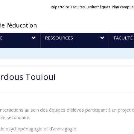
Liens
Répertoire
Facultés
Bibliothèques
Plan campus
externes
de l'éducation
E
RESSOURCES
FACULTÉ
erdous Touioui
interactions au sein des équipes d’élèves participant à un proje
le secondaire.
 de psychopédagogie et d’andragogie