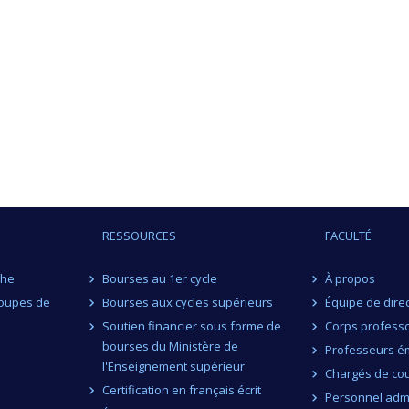
RESSOURCES
FACULTÉ
che
Bourses au 1er cycle
À propos
roupes de
Bourses aux cycles supérieurs
Équipe de dire
Soutien financier sous forme de
Corps professo
bourses du Ministère de
Professeurs ém
l'Enseignement supérieur
Chargés de co
Certification en français écrit
Personnel admi