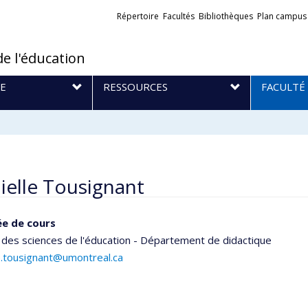
Liens
Répertoire
Facultés
Bibliothèques
Plan campus
externes
de l'éducation
E
RESSOURCES
FACULTÉ
T
ielle Tousignant
e de cours
 des sciences de l'éducation - Département de didactique
e.tousignant@umontreal.ca