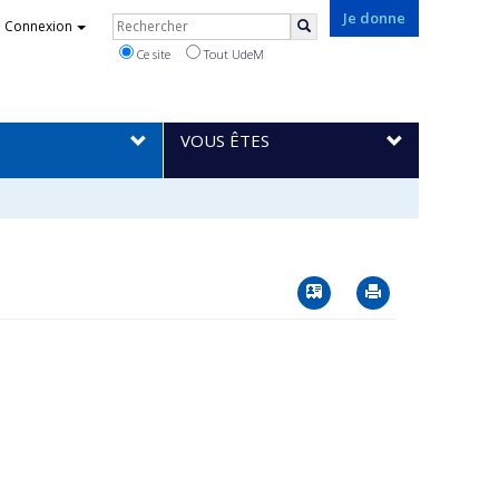
Rechercher
Je donne
Connexion
Rechercher
Ce site
Tout UdeM
VOUS ÊTES
Vcard
Imprimer