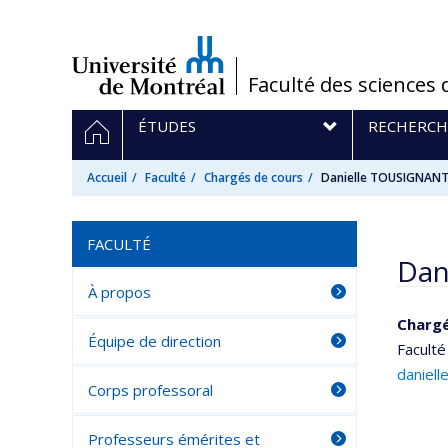
Passer
au
contenu
/
Faculté des sciences 
Navigation
ACCUEIL
ÉTUDES
RECHERCH
principale
Accueil
Faculté
Chargés de cours
Danielle TOUSIGNAN
FACULTÉ
Dan
À propos
Chargé
Équipe de direction
Faculté
daniell
Corps professoral
Professeurs émérites et