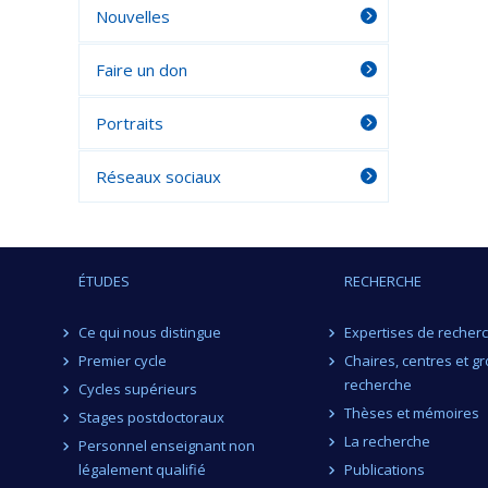
Nouvelles
Faire un don
Portraits
Réseaux sociaux
ÉTUDES
RECHERCHE
Ce qui nous distingue
Expertises de recher
Premier cycle
Chaires, centres et g
recherche
Cycles supérieurs
Thèses et mémoires
Stages postdoctoraux
La recherche
Personnel enseignant non
légalement qualifié
Publications