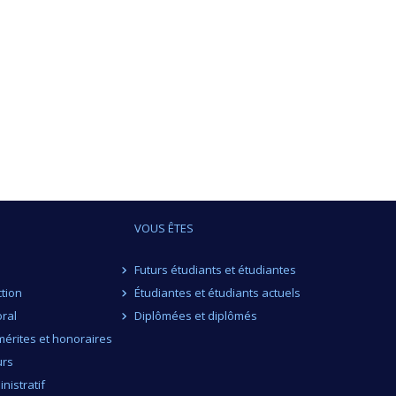
VOUS ÊTES
Futurs étudiants et étudiantes
ction
Étudiantes et étudiants actuels
ral
Diplômées et diplômés
érites et honoraires
urs
nistratif