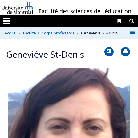
Passer
/
Faculté des sciences de l'éducation
au
contenu
Liens 
R
Menu
N
Accueil
Faculté
Corps professoral
Geneviève ST-DENIS
Vcard
Im
Geneviève St-Denis