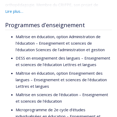
orthopédagogie. Membre du CRIFPE, son projet de
recherche porte principalement sur les concepts de
Lire plus…
différenciation pédagogique, des TIC et de l’engagement
Programmes d’enseignement
des élèves. Elle est orthopédagogue et conseillère
pédagogique en adaptation scolaire au sein de la
Maîtrise en éducation, option Administration de
commission scolaire des Samares. Elle travaille aussi à
l'éducation – Enseignement et sciences de
l’Université de Montréal en tant que chargée de cours.
l'éducation Sciences de l'administration et gestion
DESS en enseignement des langues – Enseignement
et sciences de l'éducation Lettres et langues
Maîtrise en éducation, option Enseignement des
langues – Enseignement et sciences de l'éducation
Lettres et langues
Maîtrise en sciences de l'éducation – Enseignement
et sciences de l'éducation
Microprogramme de 2e cycle d’études
individualisées en éducation – Enseignement et