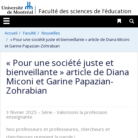
Passer
/
Faculté des sciences de l'éducation
au
contenu
Liens 
R
Menu
Accueil
Faculté
Nouvelles
« Pour une société juste et bienveillante » article de Diana Miconi
et Garine Papazian-Zohrabian
« Pour une société juste et
bienveillante » article de Diana
Miconi et Garine Papazian-
Zohrabian
3 février 2025
– Série - Valorisons la profession
enseignante
Nos professeurs et professeures, chercheurs et
chercheuses prennent la parole !