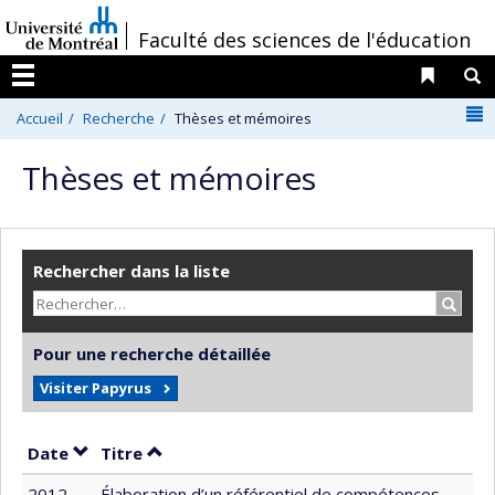
Passer
/
Faculté des sciences de l'éducation
au
contenu
Liens 
R
Menu
N
Accueil
Recherche
Thèses et mémoires
Thèses et mémoires
Rechercher dans la liste
Recher
Pour une recherche détaillée
Visiter Papyrus
Trier par date en ordre croissant
Trier par titre en ordre croissant
Date
Titre
2012
Élaboration d’un référentiel de compétences