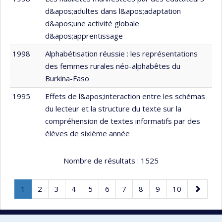
d&apos;adultes dans l&apos;adaptation
d&apos;une activité globale
d&apos;apprentissage
1998
Alphabétisation réussie : les représentations
des femmes rurales néo-alphabêtes du
Burkina-Faso
1995
Effets de l&apos;interaction entre les schémas
du lecteur et la structure du texte sur la
compréhension de textes informatifs par des
élèves de sixième année
Nombre de résultats :
1525
Page
.
Page
Page
Page
Page
Page
Page
Page
Page
Page
Page
1
2
3
4
5
6
7
8
9
10
Page
suivante
courante.