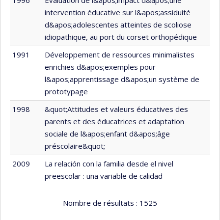
1996
Évaluation de l&apos;impact d&apos;une
intervention éducative sur l&apos;assiduité
d&apos;adolescentes atteintes de scoliose
idiopathique, au port du corset orthopédique
1991
Développement de ressources minimalistes
enrichies d&apos;exemples pour
l&apos;apprentissage d&apos;un système de
prototypage
1998
&quot;Attitudes et valeurs éducatives des
parents et des éducatrices et adaptation
sociale de l&apos;enfant d&apos;âge
préscolaire&quot;
2009
La relación con la familia desde el nivel
preescolar : una variable de calidad
Nombre de résultats :
1525