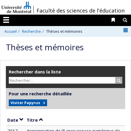
Passer
/
Faculté des sciences de l'éducation
au
contenu
Liens 
R
Menu
N
Accueil
Recherche
Thèses et mémoires
Thèses et mémoires
Rechercher dans la liste
Recher
Pour une recherche détaillée
Visiter Papyrus
Trier par date en ordre décroissant
Trier par titre en ordre décroissant
Date
Titre
2017
Appropriation de l&apos;espace numérique de