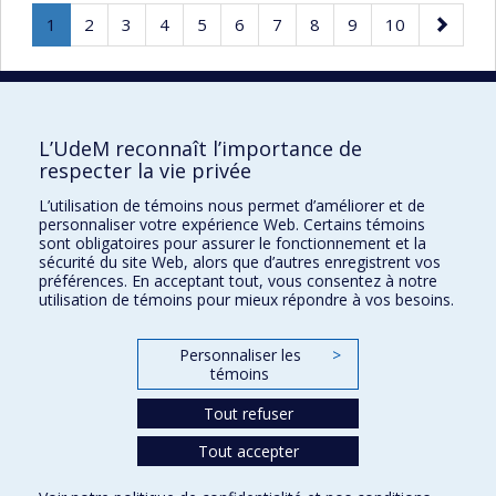
Page
.
Page
Page
Page
Page
Page
Page
Page
Page
Page
Page
1
2
3
4
5
6
7
8
9
10
Page
suivante
courante.
50 résultats par page
L’UdeM reconnaît l’importance de
respecter la vie privée
L’utilisation de témoins nous permet d’améliorer et de
Faculté des sciences de l'éducation
personnaliser votre expérience Web. Certains témoins
sont obligatoires pour assurer le fonctionnement et la
Pavillon Marie-Victorin
sécurité du site Web, alors que d’autres enregistrent vos
préférences. En acceptant tout, vous consentez à notre
90, avenue Vincent-d'Indy
utilisation de témoins pour mieux répondre à vos besoins.
Montréal (Québec) H2V 2S9
Personnaliser les
>
témoins
Tout refuser
Tout accepter
Confidentialité