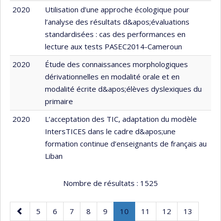
2020
Utilisation d’une approche écologique pour
l’analyse des résultats d&apos;évaluations
standardisées : cas des performances en
lecture aux tests PASEC2014-Cameroun
2020
Étude des connaissances morphologiques
dérivationnelles en modalité orale et en
modalité écrite d&apos;élèves dyslexiques du
primaire
2020
L’acceptation des TIC, adaptation du modèle
IntersTICES dans le cadre d&apos;une
formation continue d’enseignants de français au
Liban
Nombre de résultats :
1525
Page
Page
Page
Page
Page
Page
Page
.
Page
Page
Page
5
6
7
8
9
10
11
12
13