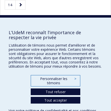
précédente
Page
Page
Page
14
courante.
suivante
20 résultats par page
L’UdeM reconnaît l’importance de
respecter la vie privée
L’utilisation de témoins nous permet d’améliorer et de
Faculté des sciences de l'éducation
personnaliser votre expérience Web. Certains témoins
sont obligatoires pour assurer le fonctionnement et la
Pavillon Marie-Victorin
sécurité du site Web, alors que d’autres enregistrent vos
préférences. En acceptant tout, vous consentez à notre
90, avenue Vincent-d'Indy
utilisation de témoins pour mieux répondre à vos besoins.
Montréal (Québec) H2V 2S9
Personnaliser les
>
témoins
Tout refuser
Tout accepter
Confidentialité
Voir notre
politique de confidentialité
et nos
conditions