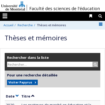
Passer
/
Faculté des sciences de l'éducation
au
contenu
Liens 
R
Menu
N
Accueil
Recherche
Thèses et mémoires
Thèses et mémoires
Rechercher dans la liste
Recher
Pour une recherche détaillée
Visiter Papyrus
Trier par date en ordre croissant
Trier par titre en ordre croissant
Date
Titre
2020
Les pratiques de marché en éducation et la