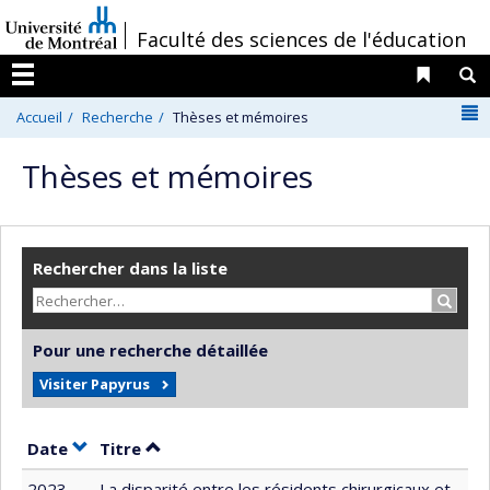
Passer
/
Faculté des sciences de l'éducation
au
contenu
Liens 
R
Menu
N
Accueil
Recherche
Thèses et mémoires
Thèses et mémoires
Rechercher dans la liste
Recher
Pour une recherche détaillée
Visiter Papyrus
Trier par date en ordre croissant
Trier par titre en ordre croissant
Date
Titre
2023
La disparité entre les résidents chirurgicaux et