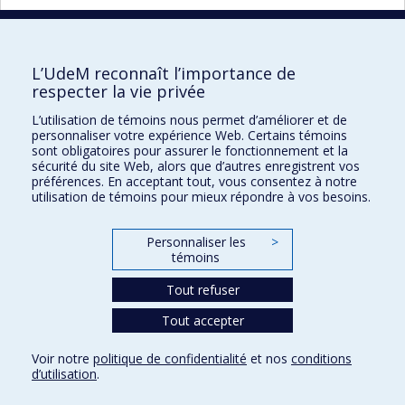
20 résultats par page
L’UdeM reconnaît l’importance de
respecter la vie privée
L’utilisation de témoins nous permet d’améliorer et de
Faculté des sciences de l'éducation
personnaliser votre expérience Web. Certains témoins
sont obligatoires pour assurer le fonctionnement et la
Pavillon Marie-Victorin
sécurité du site Web, alors que d’autres enregistrent vos
préférences. En acceptant tout, vous consentez à notre
90, avenue Vincent-d'Indy
utilisation de témoins pour mieux répondre à vos besoins.
Montréal (Québec) H2V 2S9
Personnaliser les
>
témoins
Tout refuser
Tout accepter
Confidentialité
Voir notre
politique de confidentialité
et nos
conditions
Conditions d’utilisation
d’utilisation
.
Paramètres des témoins