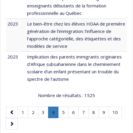
enseignants débutants de la formation
professionnelle au Québec
2023
Le bien-être chez les élèves HDAA de première
génération de l’immigration: l’influence de
l’approche catégorielle, des étiquettes et des
modèles de service
2023
Implication des parents immigrants originaires
d’Afrique subsaharienne dans le cheminement
scolaire d’un enfant présentant un trouble du
spectre de l’autisme
Nombre de résultats :
1525
Page
Page
Page
Page
Page
.
Page
Page
Page
Page
Page
Page
1
2
3
4
5
6
7
8
9
10
précédente
Page
Page
courante.
suivante