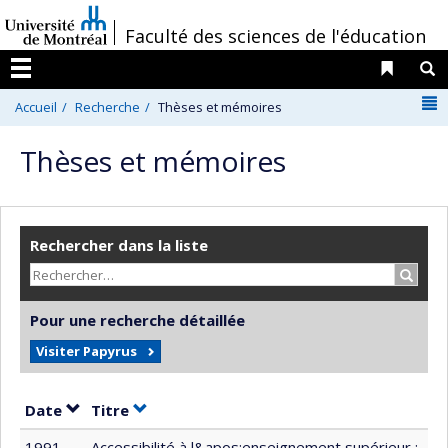
Passer
/
Faculté des sciences de l'éducation
au
contenu
Liens 
R
Menu
N
Accueil
Recherche
Thèses et mémoires
Thèses et mémoires
Rechercher dans la liste
Recher
Pour une recherche détaillée
Visiter Papyrus
Trier par date en ordre croissant
Trier par titre en ordre croissant
Date
Titre
1991
Accessibilité à l&apos;enseignement supérieur :