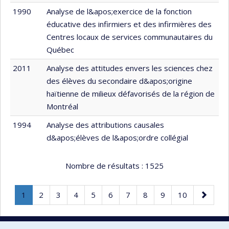
1990
Analyse de l&apos;exercice de la fonction
éducative des infirmiers et des infirmières des
Centres locaux de services communautaires du
Québec
2011
Analyse des attitudes envers les sciences chez
des élèves du secondaire d&apos;origine
haïtienne de milieux défavorisés de la région de
Montréal
1994
Analyse des attributions causales
d&apos;élèves de l&apos;ordre collégial
Nombre de résultats :
1525
Page
.
Page
Page
Page
Page
Page
Page
Page
Page
Page
Page
1
2
3
4
5
6
7
8
9
10
Page
suivante
courante.