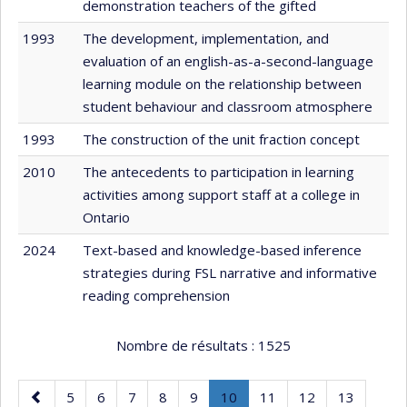
demonstration teachers of the gifted
1993
The development, implementation, and
evaluation of an english-as-a-second-language
learning module on the relationship between
student behaviour and classroom atmosphere
1993
The construction of the unit fraction concept
2010
The antecedents to participation in learning
activities among support staff at a college in
Ontario
2024
Text-based and knowledge-based inference
strategies during FSL narrative and informative
reading comprehension
Nombre de résultats :
1525
Page
Page
Page
Page
Page
Page
Page
.
Page
Page
Page
5
6
7
8
9
10
11
12
13