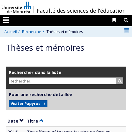
Passer
/
Faculté des sciences de l'éducation
au
contenu
Liens 
R
Menu
N
Accueil
Recherche
Thèses et mémoires
Thèses et mémoires
Rechercher dans la liste
Recher
Pour une recherche détaillée
Visiter Papyrus
Trier par date en ordre décroissant
Trier par titre en ordre décroissant
Date
Titre
2016
The effects of teacher training on foreign