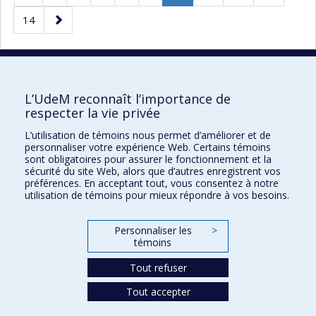
précédente
Page
Page
Page
14
courante.
suivante
10 résultats par page
L’UdeM reconnaît l’importance de
respecter la vie privée
L’utilisation de témoins nous permet d’améliorer et de
Faculté des sciences de l'éducation
personnaliser votre expérience Web. Certains témoins
sont obligatoires pour assurer le fonctionnement et la
Pavillon Marie-Victorin
sécurité du site Web, alors que d’autres enregistrent vos
préférences. En acceptant tout, vous consentez à notre
90, avenue Vincent-d'Indy
utilisation de témoins pour mieux répondre à vos besoins.
Montréal (Québec) H2V 2S9
Personnaliser les
>
témoins
Tout refuser
Tout accepter
Confidentialité