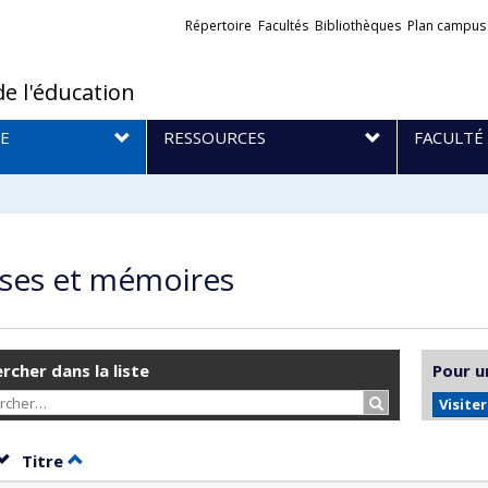
Liens
Répertoire
Facultés
Bibliothèques
Plan campus
externes
de l'éducation
E
RESSOURCES
FACULTÉ
ses et mémoires
rcher dans la liste
Pour u
Rechercher…
Visite
Trier par date en ordre décroissant
Trier par titre en ordre décroissant
Titre