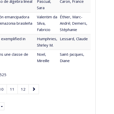
o de álgebra lineal
Pascual,
Caron, France
Sara
ción emancipadora
Valentim da
Éthier, Marc-
 Amazonia brasileña
Silva,
André; Demers,
Fabricio
Stéphanie
 exemplified in
Humphries,
Lessard, Claude
Shirley M.
ns une classe de
Noel,
Saint-Jacques,
Mireille
Diane
525
Page
Page
Page
Page
10
11
12
suivante