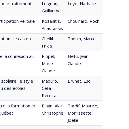
ar le traitement
Loignon,
Loye, Nathalie
Guillaume
ticipation verbale
Kozanitis,
Chouinard, Roch
Anastassis
tion : le cas du
Cheikh,
Thouin, Marcel
Frikia
e la connexion au
Riopel,
Hétu, Jean-
Marie-
Claude
Claude
colaire, le style
Maduro,
Brunet, Luc
eau des écoles
Celia
Pereira
tre la formation et
Bihan, Alain
Tardif, Maurice;
 Québec
Christophe
Morrissette,
Joëlle