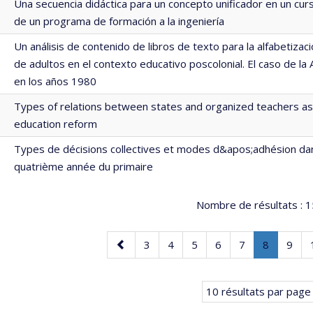
Una secuencia didáctica para un concepto unificador en un curs
de un programa de formación a la ingeniería
Un análisis de contenido de libros de texto para la alfabetiza
de adultos en el contexto educativo poscolonial. El caso de la
en los años 1980
Types of relations between states and organized teachers as
education reform
Types de décisions collectives et modes d&apos;adhésion da
quatrième année du primaire
Nombre de résultats :
1
Page
Page
Page
Page
Page
Page
Page
.
Page
3
4
5
6
7
8
9
précédente
Page
courante.
10 résultats par page