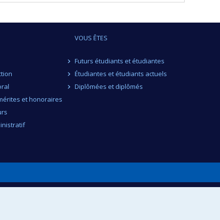
VOUS ÊTES
Futurs étudiants et étudiantes
ction
Étudiantes et étudiants actuels
ral
Diplômées et diplômés
érites et honoraires
urs
nistratif