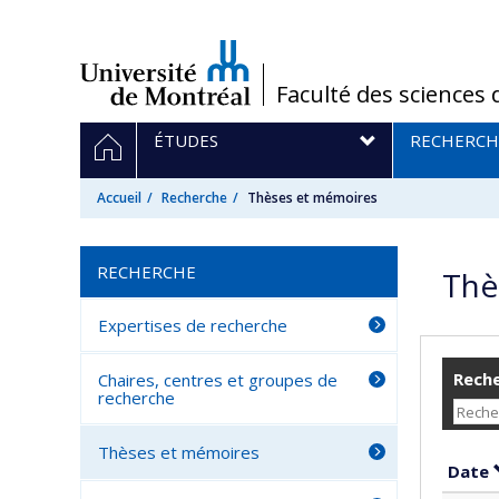
Passer
au
contenu
/
Faculté des sciences 
Navigation
ACCUEIL
ÉTUDES
RECHERCH
principale
Accueil
Recherche
Thèses et mémoires
RECHERCHE
Thè
Expertises de recherche
Reche
Chaires, centres et groupes de
recherche
Thèses et mémoires
Date