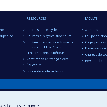
RESSOURCES
FACULTÉ
che
Bourses au 1er cycle
À propos
roupes de
Bourses aux cycles supérieurs
Équipe de dire
Soutien financier sous forme de
Corps professo
bourses du Ministère de
Professeurs ém
l'Enseignement supérieur
Chargés de co
Certification en français écrit
Personnel admi
ÉducatUM
Équité, diversité, inclusion
n
ecter la vie privée