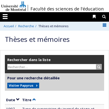
Passer
/
Faculté des sciences de l'éducation
au
contenu
Liens 
R
Menu
N
Accueil
Recherche
Thèses et mémoires
Thèses et mémoires
Rechercher dans la liste
Recher
Pour une recherche détaillée
Visiter Papyrus
Trier par date en ordre décroissant
Trier par titre en ordre décroissant
Date
Titre
1997
Type de supervision du journal de stage et