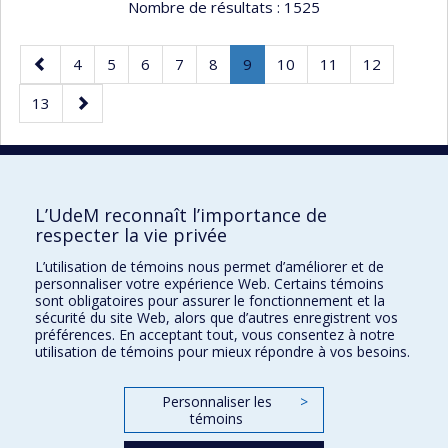
Nombre de résultats :
1525
Page
Page
Page
Page
Page
Page
Page
.
Page
Page
Page
4
5
6
7
8
9
10
11
12
précédente
Page
Page
Page
13
courante.
suivante
10 résultats par page
L’UdeM reconnaît l’importance de
respecter la vie privée
L’utilisation de témoins nous permet d’améliorer et de
Faculté des sciences de l'éducation
personnaliser votre expérience Web. Certains témoins
sont obligatoires pour assurer le fonctionnement et la
Pavillon Marie-Victorin
sécurité du site Web, alors que d’autres enregistrent vos
préférences. En acceptant tout, vous consentez à notre
90, avenue Vincent-d'Indy
utilisation de témoins pour mieux répondre à vos besoins.
Montréal (Québec) H2V 2S9
Personnaliser les
>
témoins