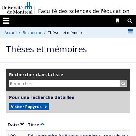
Passer
/
Faculté des sciences de l'éducation
au
contenu
Liens 
R
Menu
N
Accueil
Recherche
Thèses et mémoires
Thèses et mémoires
Rechercher dans la liste
Recher
Pour une recherche détaillée
Visiter Papyrus
Trier par date en ordre décroissant
Trier par titre en ordre décroissant
Date
Titre
1991
Ré-apprendre à s&apos;autogérer : regards sur