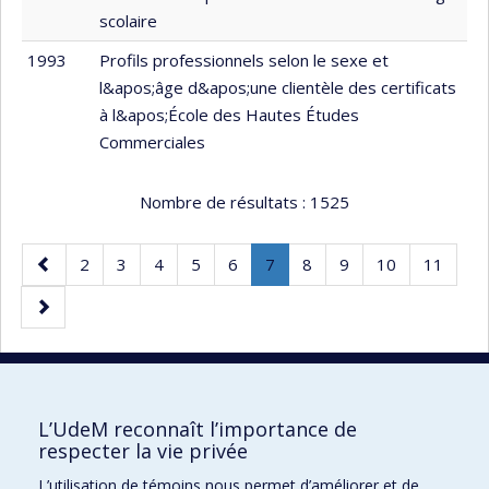
scolaire
1993
Profils professionnels selon le sexe et
l&apos;âge d&apos;une clientèle des certificats
à l&apos;École des Hautes Études
Commerciales
Nombre de résultats :
1525
Page
Page
Page
Page
Page
Page
Page
.
Page
Page
Page
Page
2
3
4
5
6
7
8
9
10
11
précédente
Page
Page
courante.
suivante
30 résultats par page
L’UdeM reconnaît l’importance de
respecter la vie privée
L’utilisation de témoins nous permet d’améliorer et de