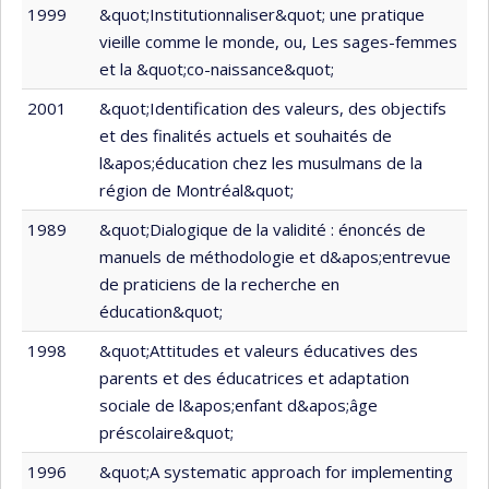
1999
&quot;Institutionnaliser&quot; une pratique
vieille comme le monde, ou, Les sages-femmes
et la &quot;co-naissance&quot;
2001
&quot;Identification des valeurs, des objectifs
et des finalités actuels et souhaités de
l&apos;éducation chez les musulmans de la
région de Montréal&quot;
1989
&quot;Dialogique de la validité : énoncés de
manuels de méthodologie et d&apos;entrevue
de praticiens de la recherche en
éducation&quot;
1998
&quot;Attitudes et valeurs éducatives des
parents et des éducatrices et adaptation
sociale de l&apos;enfant d&apos;âge
préscolaire&quot;
1996
&quot;A systematic approach for implementing