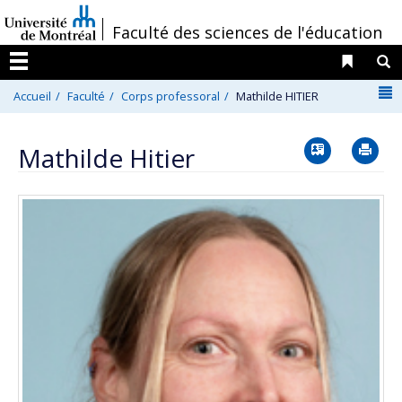
Passer
/
Faculté des sciences de l'éducation
au
contenu
Liens 
R
Menu
N
Accueil
Faculté
Corps professoral
Mathilde HITIER
Vcard
Im
Mathilde Hitier