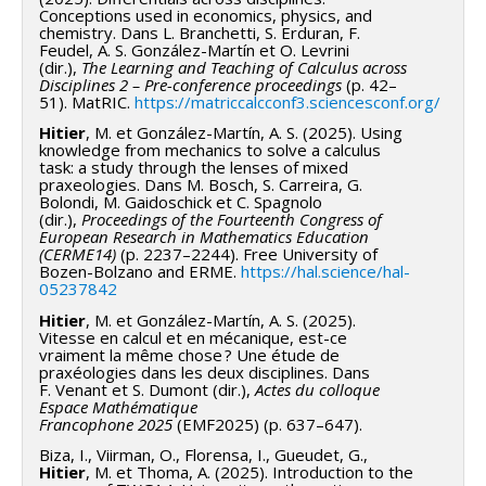
l'alignement curriculaire. La collaboration
nécessaire dans les différents parcours en sciences,
Conceptions used in economics, physics, and
chemistry. Dans L. Branchetti, S. Erduran, F.
interdisciplinaire est facilitée par le modèle des
technologie, ingénierie et mathématiques ; cependant,
Feudel, A. S. González-Martín et O. Levrini
communautés d'apprentissage. Notre groupe encadre
la recherche en didactique des mathématiques a
(dir.),
The Learning and Teaching of Calculus across
Disciplines 2 – Pre-conference proceedings
(p. 42–
l'interdisciplinarité par ICD, ainsi que les communautés
identifié des difficultés importantes dans
51). MatRIC.
https://matriccalcconf3.sciencesconf.org/
de pratique par communautés d'apprentissage du
l’apprentissage de cette notion (p. ex. Ferrini-Mundy
Hitier
, M. et González-Martín, A. S. (2025). Using
corps enseignant (CACE).
et Graham, 1994; Jones et Watson, 2017; Orton,
knowledge from mechanics to solve a calculus
task: a study through the lenses of mixed
La théorie socio-constructiviste de Vygotsky nous
1983; Park, 2015), mais aussi des difficultés à
praxeologies. Dans M. Bosch, S. Carreira, G.
enseigne que les outils jouent un rôle de médiation
l’appliquer dans d’autres contextes
Bolondi, M. Gaidoschick et C. Spagnolo
(dir.),
Proceedings of the Fourteenth Congress of
dans la collaboration. Il existe des plateformes
nonmathématiques (p. ex. Başkan et al., 2010;
European Research in Mathematics Education
numériques récentes pour soutenir la collaboration et
(CERME14)
(p. 2237–2244). Free University of
Christensen et Thompson, 2012) et, en particulier, en
Bozen-Bolzano and ERME.
https://hal.science/hal-
l'alignement curriculaire (e.g. CourseFlow). Cependant,
mécanique (p. ex. Basson, 2002)
05237842
il n'y a pas encore de recherche qui a étudié comment
Pour aider les étudiants à mieux apprivoiser la notion
Hitier
, M. et González-Martín, A. S. (2025).
ces outils peuvent soutenir la co-création de contenus
de dérivée, un jumelage avec le cours de mécanique, a
Vitesse en calcul et en mécanique, est-ce
vraiment la même chose ? Une étude de
et d'apprentissages interdisciplinaires (les ICD) et leur
été mis en place de sorte que les étudiants puissent
praxéologies dans les deux disciplines. Dans
rôle dans la co-conception d'une approche
F. Venant et S. Dumont (dir.),
Actes du colloque
mieux apprivoiser cette notion en calcul et
Espace Mathématique
interdisciplinaire de l'apprentissage (via les CACE).
d’approfondir certaines notions de mécanique (vitesse
Francophone 2025
(EMF2025) (p. 637–647).
Ce projet vise à étudier les enjeux liés à
et accélération). Un premier cycle de notre recherche-
Biza, I., Viirman, O., Florensa, I., Gueudet, G.,
l'interdisciplinarité en se posant les questions
Hitier
, M. et Thoma, A. (2025). Introduction to the
action collaborative a été mené lors de