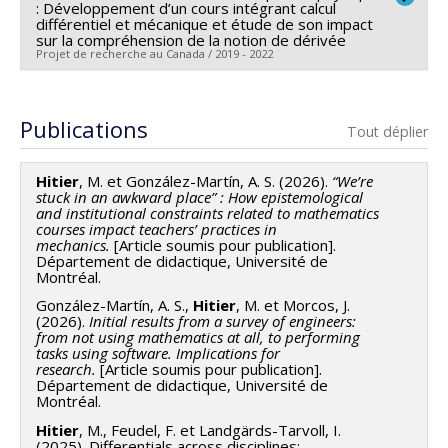
: Développement d’un cours intégrant calcul
Annie-Hélène Samson
,
Karl Laroche
différentiel et mécanique et étude de son impact
sur la compréhension de la notion de dérivée
Projet de recherche au Canada / 2019 - 2022
Bien que l'interdisciplinarité soit une composante
essentielle du nouveau programme de Sciences de la
Chercheur principal :
Mathilde Hitier
nature (200.B1), la nature locale de sa mise en œuvre
Sources de financement :
MESRST/Ministère de
Publications
présente des défis découlant du cloisonnement des
Tout déplier
l'Enseignement supérieur, de la Recherche, de la
compétences et des connaissances disciplinaires. Les
Science et de la Technologie
Hitier
, M. et González-Martín, A. S. (2026).
“We’re
distinctions entre les disciplines STIM (la biologie, la
Programmes de subvention :
stuck in an awkward place” : How epistemological
chimie, l'informatique, la physique et les
and institutional constraints related to mathematics
courses impact teachers’ practices in
mathématiques) sont ancrées dans les cultures
Ce projet de recherche a pour but d’étudier et
mechanics.
[Article soumis pour publication].
disciplinaires qui guident les enseignants dans le choix
renforcer la collaboration entre les cours de calcul
Département de didactique, Université de
Montréal.
des contenus et de la pédagogie. Bien que plusieurs
différentiel et de mécanique dans le cadre
González-Martín, A. S.,
Hitier
, M. et Morcos, J.
initiatives commencent dans le réseau collégial à
d’un jumelage implémenté au niveau collégial. En
(2026).
Initial results from a survey of engineers:
s'intéresser au problème de l'interdisciplinarité dans le
particulier, les cours de calcul ont des taux d’échec et
from not using mathematics at all, to performing
tasks using software.
Implications for
nouveau programme, il existe peu de directives
d’abandon importants, tant à niveau international (p.
research.
[Article soumis pour publication].
fondées sur des données probantes pour la
ex. Rasmussen et Ellis, 2013)qu’au Québec (p. ex.
Département de didactique, Université de
Montréal.
conception de l'intégration de contenus disciplinaires
Tcheuffa Nziatcheu, 2015) Dans ces cours, la notion
Hitier
, M., Feudel, F. et Landgärds-Tarvoll, I.
(ICD), en particulier la cohérence interdisciplinaire et
de dérivée occupe une place centrale et est
(2025). Differentials across disciplines: