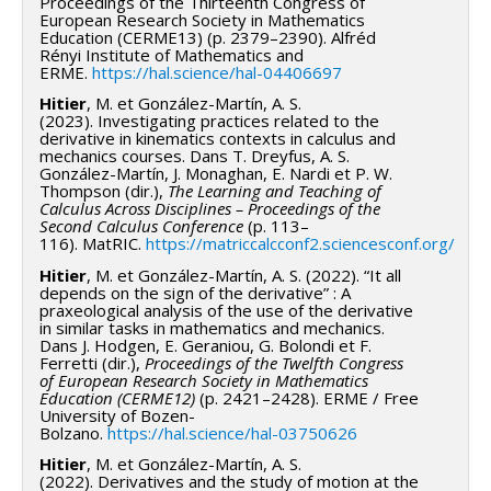
Proceedings of the Thirteenth Congress of
égard, notre équipe est exceptionnellement bien
European Research Society in Mathematics
Education (CERME13) (p. 2379–2390). Alfréd
placée et préparée par des années d'expérience en
Rényi Institute of Mathematics and
matière de partenariats recherche-pratique — par
ERME.
https://hal.science/hal-04406697
exemple, les communautés d'apprentissage établies à
Hitier
, M. et González-Martín, A. S.
(2023). Investigating practices related to the
Dawson, SALTISE. Nous comptons, entre autres,
derivative in kinematics contexts in calculus and
inviter les étudiants assistants de recherche, à se
mechanics courses. Dans T. Dreyfus, A. S.
González-Martín, J. Monaghan, E. Nardi et P. W.
joindre à nos CACE. De plus, le réseau collégial aurait
Thompson (dir.),
The Learning and Teaching of
accès à toutes les ressources générées concernant
Calculus Across Disciplines – Proceedings of the
Second Calculus Conference
(p. 113–
les outils d'alignement des programmes, notamment
116). MatRIC.
https://matriccalcconf2.sciencesconf.org/
les plateformes numériques, pour favoriser la
Hitier
, M. et González-Martín, A. S. (2022). “It all
collaboration et l'échange d'expertise entre les
depends on the sign of the derivative” : A
praxeological analysis of the use of the derivative
enseignants. Enfin, notre équipe d'experts en
in similar tasks in mathematics and mechanics.
recherche contribuera au développement
Dans J. Hodgen, E. Geraniou, G. Bolondi et F.
Ferretti (dir.),
Proceedings of the Twelfth Congress
professionnel continu des enseignants en proposant
of European Research Society in Mathematics
Education (CERME12)
(p. 2421–2428). ERME / Free
des ateliers et en animant des présentations lors de
University of Bozen-
journées pédagogiques dans chacun de nos collèges,
Bolzano.
https://hal.science/hal-03750626
ainsi qu'à l'occasion de la journée
Hitier
, M. et González-Martín, A. S.
(2022). Derivatives and the study of motion at the
pédagogique intercollégiale, pour partager les