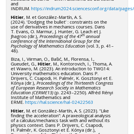
and
méthodes d'analyse de données qualitatives, à l'aide
importantes pour la communauté enseignante au
INDRUM.
https://indrum2024.sciencesconf.org/data/pag
d'un cadre théorique basé sur « la théorie de l'activité
collège Dawson et des possibilités réelles de
Hitier
, M. et González-Martín, A. S.
». La méthode ROC nous permet de nous concentrer
pérenniser cette innovation.
(2024). ‘Dodging the bullet’ : constraints on the
sur des questions de conception spécifiques et sert à
use of derivatives in mechanics courses. Dans
Mots-clés
: Calcul
T. Evans, O. Marmur, J. Hunter, G. Leach et J.
répondre à des questions sur l’efficacité des formats
th
Jhagroo (dir.),
Proceedings of the 47
annual
différentiel, mécanique, dérivée, jumelage de
conference of the International Group for the
et des modèles de ICD, incluant des études quasi
cours, recherche-action collaborative, transfert de
Psychology of Mathematics Education
(vol. 3, p. 41–
expérimentales, pour atteindre des résultats
48).
connaissances, enseignement des mathématiques au
d’apprentissage interdisciplinaire spécifiques. Les
Biza, I., Viirman, O., Bašić, M., Florensa, I.,
collégial, enseignement des sciences au collégial,
méthodes d'analyse comprendront des méthodes
Gueudet, G.,
Hitier
, M., Kontorovich, I., Thoma, A.
pratiques enseignantes, communautés
et Wawro, M. (2023). An introduction to TWG14:
quantitatives (par exemple, test t, ANOVA, MANOVA,
University mathematics education. Dans P.
d’apprentissage
Drijvers, C. Csapodi, H. Palmér, K. Gosztonyi et E.
analyse en classes latentes, analyse de contenu). De
Kónya (dir.),
Proceedings of the Thirteenth Congress
plus, nous utiliserons la méthode ROC pour concevoir
of European Research Society in Mathematics
Education (CERME13)
(p. 2243–2250). Alfréd Rényi
un instrument de mesure de l’interdisciplinarité, en
Institute of Mathematics and
particulier dans le contexte de l’objectif
ERME.
https://hal.science/hal-02422563
interdisciplinaire 0NTC du 200.B1. Pour enseigner et
Hitier
, M. et González-Martín, A. S. (2023). “Like
finding the acceleration”: A praxeological analysis
évaluer la compréhension interdisciplinaire, les
of a calculus/mechanics task with and without its
enseignants devront explorer de nouvelles méthodes
physics context. Dans P. Drijvers, C. Csapodi,
H. Palmér, K. Gosztonyi et E. Kónya (dir.),
pour aborder et intégrer les connaissances ICD. À cet