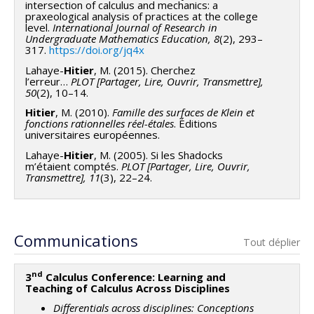
intersection of calculus and mechanics: a
résultats de nos recherches et les bonnes pratiques
praxeological analysis of practices at the college
level.
International Journal of Research in
en matière d'enseignement interdisciplinaire.
Undergraduate Mathematics Education, 8
(2), 293–
317.
https://doi.org/jq4x
Lahaye-
Hitier
, M. (2015). Cherchez
l’erreur…
PLOT
[Partager, Lire, Ouvrir, Transmettre]
,
50
(2), 10–14.
Hitier
, M. (2010).
Famille des surfaces de Klein et
fonctions rationnelles réel-étales
. Éditions
universitaires européennes.
Lahaye-
Hitier
, M. (2005). Si les Shadocks
m’étaient comptés.
PLOT
[Partager, Lire, Ouvrir,
Transmettre]
, 11
(3), 22–24.
Communications
Tout déplier
nd
3
Calculus Conference: Learning and
Teaching of Calculus Across Disciplines
Differentials across disciplines: Conceptions