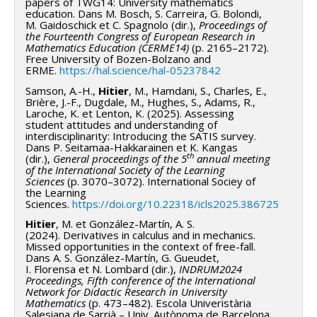
papers of TWG14: University mathematics
suivantes : comment (a) concevoir l'enseignement et
l’implémentation du jumelage au trimestre d’automne
education. Dans M. Bosch, S. Carreira, G. Bolondi,
M. Gaidoschick et C. Spagnolo (dir.),
Proceedings of
les principes pour atteindre l'objectif ministériel
2019, ce qui a mené à la deuxième
the Fourteenth Congress of European Research in
d'intégration des connaissances, (b) soutenir les
itération de l’automne 2020. La pandémie a fortement
Mathematics Education (CERME14)
(p. 2165–2172).
Free University of Bozen-Bolzano and
enseignants dans l'intégration et la modélisation de la
ralenti notre recherche et nous n’avons pu étudier que
ERME.
https://hal.science/hal-05237842
pensée interdisciplinaire dans leurs pratiques
l’implémentation de l’automne 2021. Le suivi du
Samson, A.-H.,
Hitier
, M., Hamdani, S., Charles, E.,
pédagogiques, (c) évaluer le degré d'interdisciplinarité
jumelage a été effectué par des observations des
Brière, J.-F., Dugdale, M., Hughes, S., Adams, R.,
Laroche, K. et Lenton, K. (2025). Assessing
des différentes unités curriculaires et son impact sur
classes jumelées, des rencontres régulières avec les
student attitudes and understanding of
l'apprentissage des sciences ?
enseignants et trois questionnaires étudiants
interdisciplinarity: Introducing the SATIS survey.
Dans P. Seitamaa-Hakkarainen et K. Kangas
Ce projet utilise deux méthodologies spécifiques pour
distribués à différent moment dans le trimestre.
th
(dir.),
General proceedings of the 5
annual meeting
examiner les processus des systèmes d'activité
Les résultats obtenus montrent que les étudiants
of the International Society of the Learning
Sciences
(p. 3070–3072). International Sociey of
pendant les phases de co-conception, de mise en
ayant participé au cours jumelé établissent plus des
the Learning
œuvre et de révision : la recherche-action (RA) et la
liens entre les contenus liés à la dérivée dans les deux
Sciences.
https://doi.org/10.22318/icls2025.386725
recherche orientée par la conception (ROC). La RA
cours, ainsi que leur capacité à utiliser des approches
Hitier
, M. et González-Martín, A. S.
(2024). Derivatives in calculus and in mechanics.
fournit des outils méthodologiques pour étudier et
d’un cours pour résoudre des tâches dans l’autre
Missed opportunities in the context of free-fall.
documenter le travail de co-conception effectué par
cours. Les étudiants ont également développé
Dans A. S. González-Martín, G. Gueudet,
I. Florensa et N. Lombard (dir.),
INDRUM2024
les CACE ; elle utilisé des études de cas
de meilleures compétences pour résoudre certaines
Proceedings, Fifth conference of the International
ethnographiques. Toutes les données
Network for Didactic Research in University
tâches présentées dans un contexte graphique.
Mathematics
(p. 473–482). Escola Univeristària
ethnographiques seront analysées avec des
Finalement, nous soulignons aussi des retombées
Salesiana de Sarrià – Univ. Autònoma de Barcelona