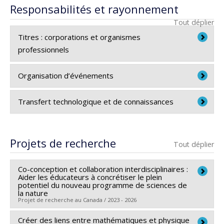
Responsabilités et rayonnement
Tout déplier
Titres : corporations et organismes
professionnels
Collège Dawson
Organisation d’événements
Professeur de mathématiques
CERME [Congress of the European Society for
Transfert technologique et de connaissances
IBO
[International Baccalaureate Organisation -
Research in Mathematics Education]
Organisation du Baccalauréat International]
–​CERME15, Slovaquie, février 2027 ; CERME14, Italie,
Collaboration à la mise en place d'un projet de cours
Examinatrice princiaple, Responsable d'équipe,
février 2025 ; CERME13, Hongrie, juillet 2023–
jumelé calcul différentiel - mécanique au collège
Projets de recherche
Consultante
Tout déplier
Co-coordinateur (jeune chercheur) du Groupe de
Dawson dans le cadre d'une
recherche
travail 14 (Didactique des mathématiques
collaborative
financée par PAREA (Programme
Co-conception et collaboration interdisciplinaires :
universitaires).
d'Aide à la Recherche sur l'Enseignement et
Aider les éducateurs à concrétiser le plein
potentiel du nouveau programme de sciences de
l'Apprentissage)
la nature
Projet de recherche au Canada / 2023 - 2026
Créer des liens entre mathématiques et physique
Co-chercheurs :
Mathilde Hitier
,
Elizabeth Charles
,