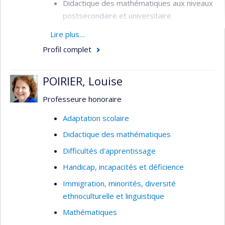
Didactique des mathématiques aux niveaux
postsecondaire et universitaire
Didactique du calcul et de l'analyse
Lire plus…
Le rôle des mathématiques dans les
Profil complet
formations STEM (en particulier, en
physique)
POIRIER, Louise
Interdisciplinarité
Professeure honoraire
Analyse de manuels scolaires
Adaptation scolaire
Analyse institutionnelle de l'enseignement
Didactique des mathématiques
des notions mathématiques aux niveaux
postsecondaires
Difficultés d'apprentissage
Formation et préparation de
Handicap, incapacités et déficience
l'enseignement chez les professeurs du
Immigration, minorités, diversité
postsecondaire
ethnoculturelle et linguistique
Mathématiques