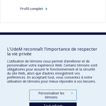
de l’expérience;
Profil complet
Analyser les erreurs des élèves et les
moyens d’actions des enseignants sur les
erreurs les plus récurrentes
Faculté des sciences de l'éducation
Pavillon Marie-Victorin
L’UdeM reconnaît l’importance de respecter
90, avenue Vincent-d'Indy
la vie privée
Montréal (Québec) H2V 2S9
L’utilisation de témoins nous permet d’améliorer et de
personnaliser votre expérience Web. Certains témoins sont
obligatoires pour assurer le fonctionnement et la sécurité
du site Web, alors que d’autres enregistrent vos
préférences. En acceptant tout, vous consentez à notre
utilisation de témoins pour mieux répondre à vos besoins.
Personnaliser les
>
témoins
Confidentialité
Conditions d’utilisation
Tout refuser