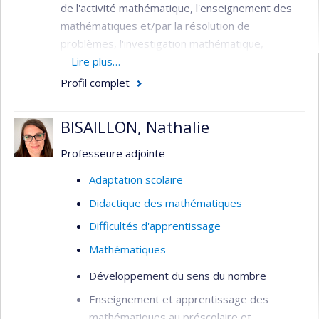
de l'activité mathématique, l'enseignement des
mathématiques et/par la résolution de
problèmes, l'investigation mathématique,
l'exploitation de tâches routinières, l'activité
Lire plus…
collective, l'expérience mathématique et
Profil complet
l'épistémologie.
BISAILLON, Nathalie
Professeure adjointe
Adaptation scolaire
Didactique des mathématiques
Difficultés d'apprentissage
Mathématiques
Développement du sens du nombre
Enseignement et apprentissage des
mathématiques au préscolaire et