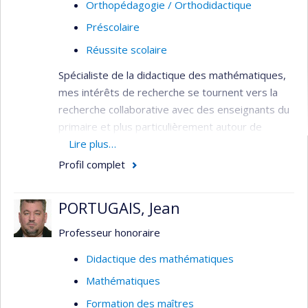
Orthopédagogie / Orthodidactique
Préscolaire
Réussite scolaire
Spécialiste de la didactique des mathématiques,
mes intérêts de recherche se tournent vers la
recherche collaborative avec des enseignants du
primaire et plus particulièrement autour de
l'enseignement des mathématiques.
Lire plus…
Profil complet
Intérêts de recherche:
Didactique des mathématiques au
PORTUGAIS, Jean
préscolaire et au primaire
Professeur honoraire
Mathématiques et classe d’accueil
Mathématiques et déficience intellectuelle
Didactique des mathématiques
Recherche collaborative
Mathématiques
Ethnomathématique
Formation des maîtres