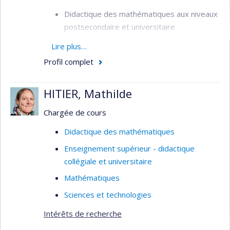
Didactique des mathématiques aux niveaux
postsecondaire et universitaire
Didactique du calcul et de l'analyse
Lire plus…
Le rôle des mathématiques dans les
Profil complet
formations STEM (en particulier, en
ingénierie)
HITIER, Mathilde
Analyse de manuels scolaires
Chargée de cours
Analyse institutionnelle de l'enseignement
Didactique des mathématiques
des notions mathématiques aux niveaux
postsecondaires
Enseignement supérieur - didactique
collégiale et universitaire
Formation et préparation de
l'enseignement chez les professeurs du
Mathématiques
postsecondaire
Sciences et technologies
Emploi du registre graphique dans le travail
Intérêts de recherche
mathématique