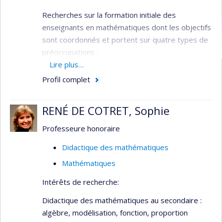
Mathématiques inuites
Recherches sur la formation initiale des
enseignants en mathématiques dont les objectifs
sont coordonnés et portent sur quatre types de
préoccupations :
Lire plus…
Didactique des mathématiques : décrire et
Profil complet
mieux comprendre la formation des maîtres
de mathématique en prenant en compte
RENÉ DE COTRET, Sophie
l’intégration des connaissances didactiques
lors de l’enseignement en classe;
Professeure honoraire
Formation des enseignants : documenter le
Didactique des mathématiques
rôle de l’aide et du soutien didactiques
apportés par le maître-associé auprès du
Mathématiques
futur enseignant;
Intérêts de recherche:
Conceptualisation : construire des
Didactique des mathématiques au secondaire :
dispositifs de formation en didactique des
algèbre, modélisation, fonction, proportion
mathématiques et les mettre à l’épreuve