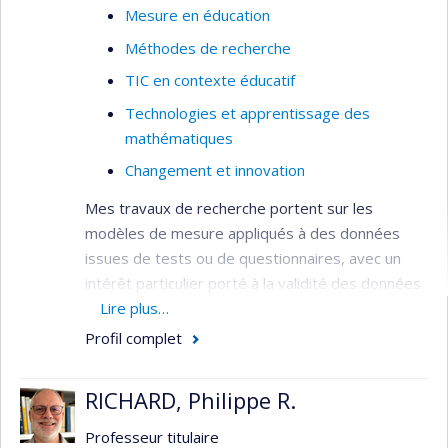
postsecondaires
Mesure en éducation
Formation et préparation de
Méthodes de recherche
l'enseignement chez les professeurs du
TIC en contexte éducatif
postsecondaire
Technologies et apprentissage des
Emploi du registre graphique dans le travail
mathématiques
mathématique
Changement et innovation
Mes travaux de recherche portent sur les
modèles de mesure appliqués à des données
issues de tests ou de questionnaires, avec un
intérêt particulier porté à la validité des données
et des instruments. Je m’intéresse à l’évaluation
Lire plus…
de compétences complexes comme la résolution
Profil complet
de problèmes en mathématique, le raisonnement
clinique ou la collaboration. La visée diagnostique
RICHARD, Philippe R.
de l’évaluation est au cœur de mes travaux.
L’apport de l’IA aux problématiques en éducation
Professeur titulaire