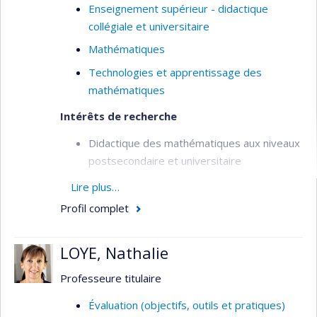
Enseignement supérieur - didactique
collégiale et universitaire
Mathématiques
Technologies et apprentissage des
mathématiques
Intérêts de recherche
Didactique des mathématiques aux niveaux
postsecondaire et universitaire
Didactique du calcul et de l'analyse
Lire plus…
Le rôle des mathématiques dans les
Profil complet
formations STEM (en particulier, en
ingénierie)
LOYE, Nathalie
Analyse de manuels scolaires
Professeure titulaire
Analyse institutionnelle de l'enseignement
Évaluation (objectifs, outils et pratiques)
des notions mathématiques aux niveaux