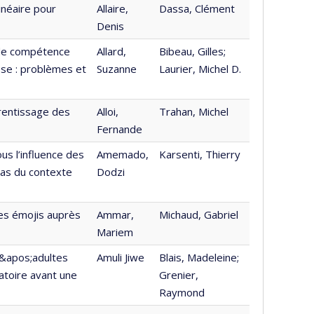
inéaire pour
Allaire,
Dassa, Clément
Denis
 de compétence
Allard,
Bibeau, Gilles;
sse : problèmes et
Suzanne
Laurier, Michel D.
prentissage des
Alloi,
Trahan, Michel
Fernande
us l’influence des
Amemado,
Karsenti, Thierry
 cas du contexte
Dodzi
es émojis auprès
Ammar,
Michaud, Gabriel
Mariem
d&apos;adultes
Amuli Jiwe
Blais, Madeleine;
atoire avant une
Grenier,
Raymond