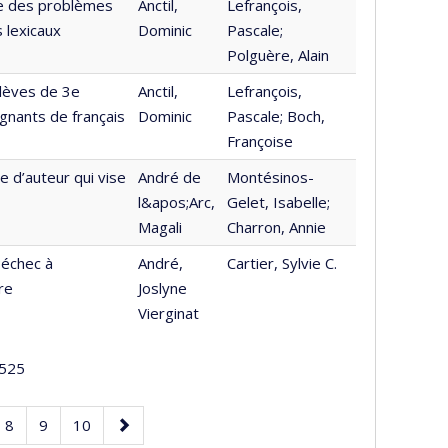
gie des problèmes
Anctil,
Lefrançois,
 lexicaux
Dominic
Pascale;
Polguère, Alain
élèves de 3e
Anctil,
Lefrançois,
ignants de français
Dominic
Pascale; Boch,
Françoise
e d’auteur qui vise
André de
Montésinos-
l&apos;Arc,
Gelet, Isabelle;
Magali
Charron, Annie
;échec à
André,
Cartier, Sylvie C.
re
Joslyne
Vierginat
525
e
Page
Page
Page
Page
8
9
10