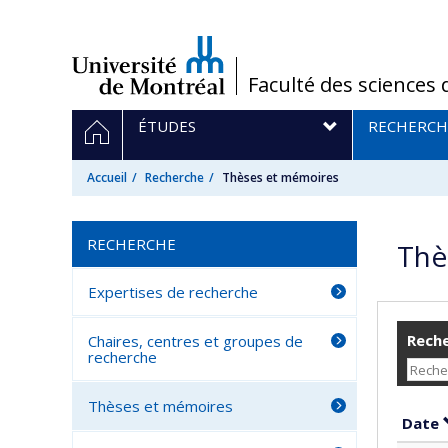
Passer
au
contenu
/
Faculté des sciences 
Navigation
ACCUEIL
ÉTUDES
RECHERCH
principale
Accueil
Recherche
Thèses et mémoires
RECHERCHE
Thè
Expertises de recherche
Reche
Chaires, centres et groupes de
recherche
Thèses et mémoires
Date