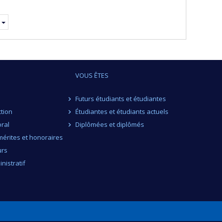
suivante
VOUS ÊTES
Futurs étudiants et étudiantes
ction
Étudiantes et étudiants actuels
ral
Diplômées et diplômés
érites et honoraires
urs
nistratif