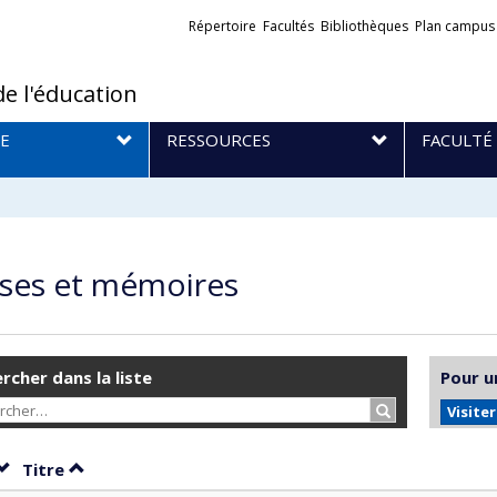
Liens
Répertoire
Facultés
Bibliothèques
Plan campus
externes
de l'éducation
E
RESSOURCES
FACULTÉ
ses et mémoires
rcher dans la liste
Pour u
Rechercher…
Visite
Trier par date en ordre croissant
Trier par titre en ordre croissant
Titre