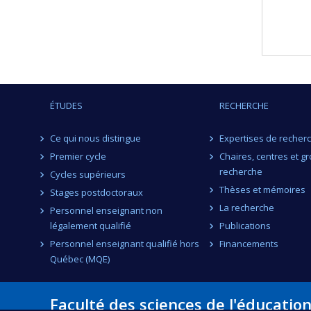
ÉTUDES
RECHERCHE
Ce qui nous distingue
Expertises de recher
Premier cycle
Chaires, centres et g
recherche
Cycles supérieurs
Thèses et mémoires
Stages postdoctoraux
La recherche
Personnel enseignant non
légalement qualifié
Publications
Personnel enseignant qualifié hors
Financements
Québec (MQE)
Faculté des sciences de l'éducatio