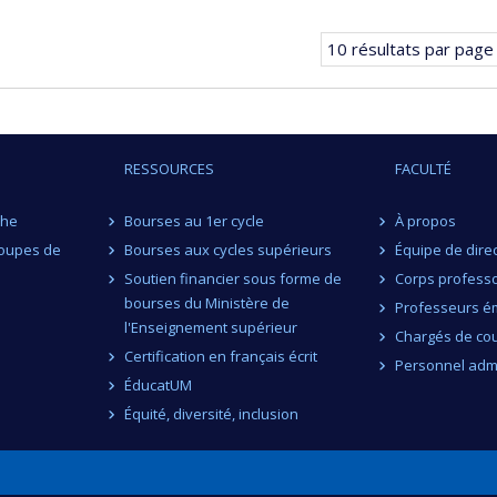
précédente
Page
courante.
10 résultats par page
RESSOURCES
FACULTÉ
che
Bourses au 1er cycle
À propos
roupes de
Bourses aux cycles supérieurs
Équipe de dire
Soutien financier sous forme de
Corps professo
bourses du Ministère de
Professeurs ém
l'Enseignement supérieur
Chargés de co
Certification en français écrit
Personnel admi
ÉducatUM
Équité, diversité, inclusion
n