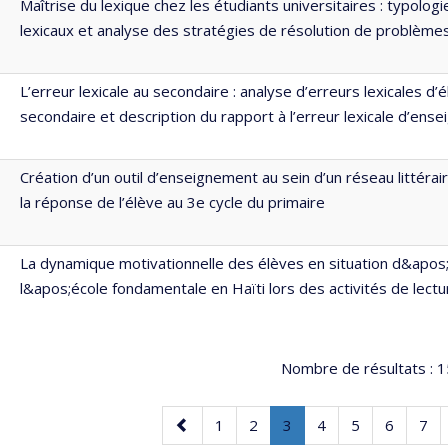
Maîtrise du lexique chez les étudiants universitaires : typolo
lexicaux et analyse des stratégies de résolution de problèmes
L’erreur lexicale au secondaire : analyse d’erreurs lexicales d’
secondaire et description du rapport à l’erreur lexicale d’ense
Création d’un outil d’enseignement au sein d’un réseau littérair
la réponse de l’élève au 3e cycle du primaire
La dynamique motivationnelle des élèves en situation d&apos
l&apos;école fondamentale en Haïti lors des activités de lectu
Nombre de résultats :
1
Page
Page
Page
Page
.
Page
Page
Page
Pag
1
2
3
4
5
6
7