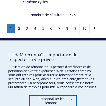
troisième cycles
Nombre de résultats :
1525
Page
.
Page
Page
Page
Page
Page
Page
Page
Page
Page
Page
1
2
3
4
5
6
7
8
9
10
Page
suivante
courante.
30 résultats par page
L’UdeM reconnaît l’importance de
respecter la vie privée
L’utilisation de témoins nous permet d’améliorer et de
Faculté des sciences de l'éducation
personnaliser votre expérience Web. Certains témoins
sont obligatoires pour assurer le fonctionnement et la
Pavillon Marie-Victorin
sécurité du site Web, alors que d’autres enregistrent vos
préférences. En acceptant tout, vous consentez à notre
90, avenue Vincent-d'Indy
utilisation de témoins pour mieux répondre à vos besoins.
Montréal (Québec) H2V 2S9
Personnaliser les
>
témoins