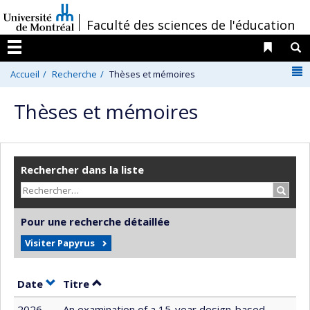
Passer
/
Faculté des sciences de l'éducation
au
contenu
Liens 
R
Menu
N
Accueil
Recherche
Thèses et mémoires
Thèses et mémoires
Rechercher dans la liste
Recher
Pour une recherche détaillée
Visiter Papyrus
Trier par date en ordre croissant
Trier par titre en ordre croissant
Date
Titre
2026
An examination of a 15-year design-based