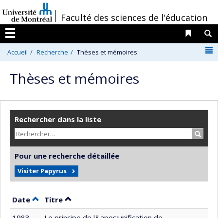
Passer
/
Faculté des sciences de l'éducation
au
contenu
Liens 
R
Menu
N
Accueil
Recherche
Thèses et mémoires
Thèses et mémoires
Rechercher dans la liste
Recher
Pour une recherche détaillée
Visiter Papyrus
Trier par date en ordre décroissant
Trier par titre en ordre décroissant
Date
Titre
1983
Le principe de l&apos;unification de