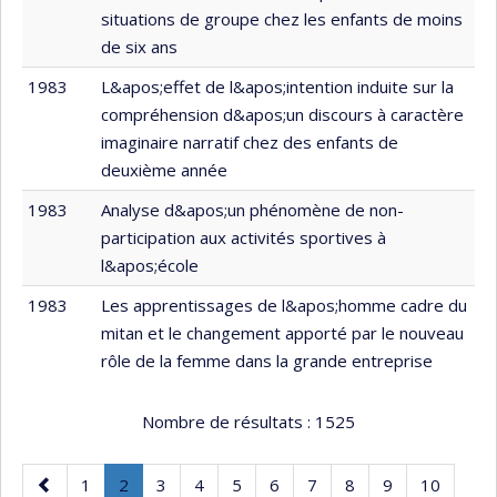
situations de groupe chez les enfants de moins
de six ans
1983
L&apos;effet de l&apos;intention induite sur la
compréhension d&apos;un discours à caractère
imaginaire narratif chez des enfants de
deuxième année
1983
Analyse d&apos;un phénomène de non-
participation aux activités sportives à
l&apos;école
1983
Les apprentissages de l&apos;homme cadre du
mitan et le changement apporté par le nouveau
rôle de la femme dans la grande entreprise
Nombre de résultats :
1525
Page
Page
Page
.
Page
Page
Page
Page
Page
Page
Page
Page
1
2
3
4
5
6
7
8
9
10