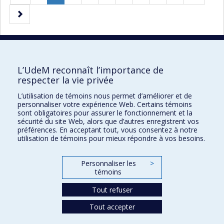
précédente
Page
Page
courante.
suivante
10 résultats par page
L’UdeM reconnaît l’importance de
respecter la vie privée
L’utilisation de témoins nous permet d’améliorer et de
Faculté des sciences de l'éducation
personnaliser votre expérience Web. Certains témoins
sont obligatoires pour assurer le fonctionnement et la
Pavillon Marie-Victorin
sécurité du site Web, alors que d’autres enregistrent vos
préférences. En acceptant tout, vous consentez à notre
90, avenue Vincent-d'Indy
utilisation de témoins pour mieux répondre à vos besoins.
Montréal (Québec) H2V 2S9
Personnaliser les
>
témoins
Tout refuser
Tout accepter
Confidentialité