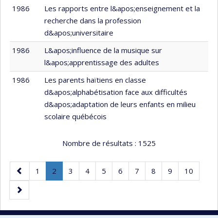
1986
Les rapports entre l&apos;enseignement et la
recherche dans la profession
d&apos;universitaire
1986
L&apos;influence de la musique sur
l&apos;apprentissage des adultes
1986
Les parents haïtiens en classe
d&apos;alphabétisation face aux difficultés
d&apos;adaptation de leurs enfants en milieu
scolaire québécois
Nombre de résultats :
1525
Page
Page
Page
.
Page
Page
Page
Page
Page
Page
Page
Page
1
2
3
4
5
6
7
8
9
10
précédente
Page
Page
courante.
suivante