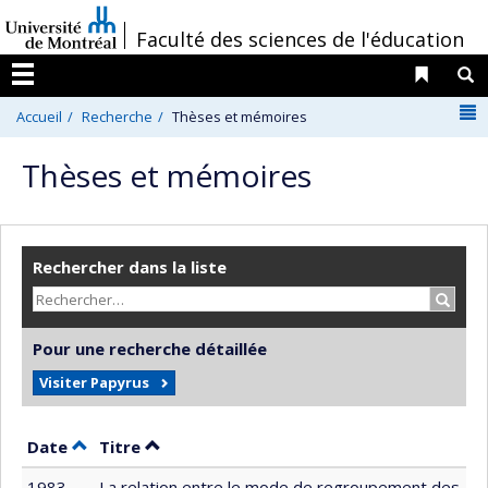
Passer
/
Faculté des sciences de l'éducation
au
contenu
Liens 
R
Menu
N
Accueil
Recherche
Thèses et mémoires
Thèses et mémoires
Rechercher dans la liste
Recher
Pour une recherche détaillée
Visiter Papyrus
Trier par date en ordre décroissant
Trier par titre en ordre décroissant
Date
Titre
1983
La relation entre le mode de regroupement des