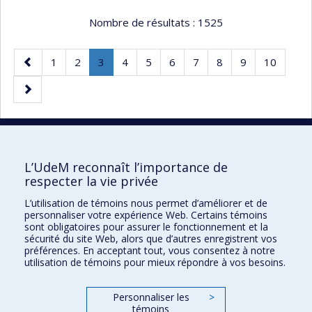
Nombre de résultats :
1525
Page
Page
Page
Page
.
Page
Page
Page
Page
Page
Page
Page
1
2
3
4
5
6
7
8
9
10
précédente
Page
Page
courante.
suivante
10 résultats par page
L’UdeM reconnaît l’importance de
respecter la vie privée
L’utilisation de témoins nous permet d’améliorer et de
Faculté des sciences de l'éducation
personnaliser votre expérience Web. Certains témoins
sont obligatoires pour assurer le fonctionnement et la
Pavillon Marie-Victorin
sécurité du site Web, alors que d’autres enregistrent vos
préférences. En acceptant tout, vous consentez à notre
90, avenue Vincent-d'Indy
utilisation de témoins pour mieux répondre à vos besoins.
Montréal (Québec) H2V 2S9
Personnaliser les
>
témoins