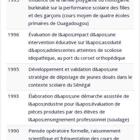
burkinabè sur la performance scolaire des filles
et des garçons (cours moyen de quatre écoles
primaires de Ouagadougou)
1996
Évaluation de l&apos;impact d&apos;une
intervention éducative sur l&apos;assiduité
d&apos;adolescentes atteintes de scoliose
idiopathique, au port du corset orthopédique
1995
Développement et validation d&apos;une
stratégie de dépistage de jeunes doués dans le
contexte scolaire du Sénégal
1993
Élaboration d&apos;une démarche assistée de
l&apos;industrie pour l&apos;évaluation de
pièces produites par des élèves de
l&apos;enseignement professionnel (soudage)
1990
Pensée opératoire formelle, raisonnement
scientifique et fréquentation des cours de