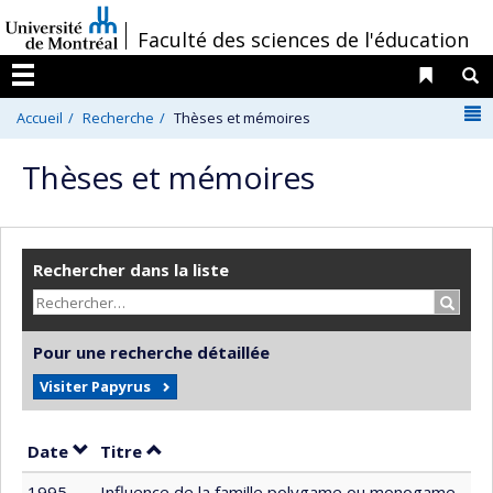
Passer
/
Faculté des sciences de l'éducation
au
contenu
Liens 
R
Menu
N
Accueil
Recherche
Thèses et mémoires
Thèses et mémoires
Rechercher dans la liste
Recher
Pour une recherche détaillée
Visiter Papyrus
Trier par date en ordre croissant
Trier par titre en ordre croissant
Date
Titre
1995
Influence de la famille polygame ou monogame