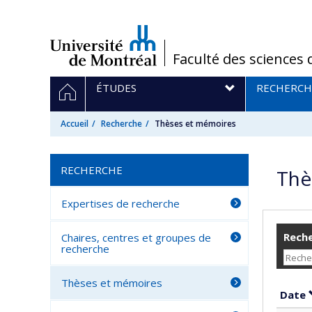
Passer
au
contenu
/
Faculté des sciences 
Navigation
ACCUEIL
ÉTUDES
RECHERCH
principale
Accueil
Recherche
Thèses et mémoires
RECHERCHE
Thè
Expertises de recherche
Reche
Chaires, centres et groupes de
recherche
Thèses et mémoires
Date