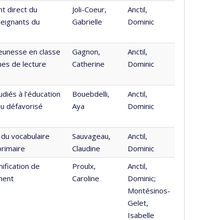
nt direct du
Joli-Coeur,
Anctil,
seignants du
Gabrielle
Dominic
jeunesse en classe
Gagnon,
Anctil,
hes de lecture
Catherine
Dominic
diés à l’éducation
Bouebdelli,
Anctil,
eu défavorisé
Aya
Dominic
n du vocabulaire
Sauvageau,
Anctil,
primaire
Claudine
Dominic
ification de
Proulx,
Anctil,
ment
Caroline
Dominic;
Montésinos-
Gelet,
Isabelle