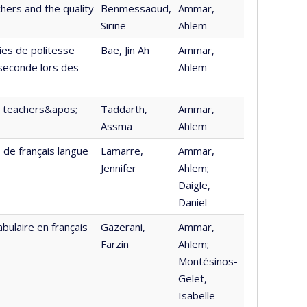
hers and the quality
Benmessaoud,
Ammar,
Sirine
Ahlem
gies de politesse
Bae, Jin Ah
Ammar,
 seconde lors des
Ahlem
ce teachers&apos;
Taddarth,
Ammar,
Assma
Ahlem
s de français langue
Lamarre,
Ammar,
Jennifer
Ahlem;
Daigle,
Daniel
bulaire en français
Gazerani,
Ammar,
Farzin
Ahlem;
Montésinos-
Gelet,
Isabelle