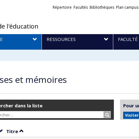
Liens
Répertoire
Facultés
Bibliothèques
Plan campus
externes
de l'éducation
E
RESSOURCES
FACULTÉ
ses et mémoires
rcher dans la liste
Pour u
Rechercher…
Visite
Trier par date en ordre croissant
Trier par titre en ordre croissant
Titre