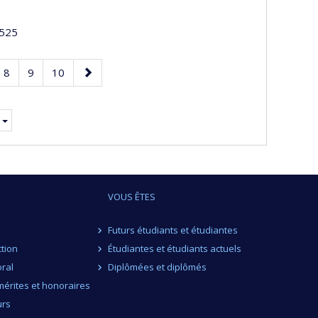
525
e
Page
Page
Page
Page
8
9
10
suivante
VOUS ÊTES
Futurs étudiants et étudiantes
ction
Étudiantes et étudiants actuels
ral
Diplômées et diplômés
érites et honoraires
urs