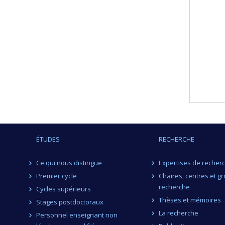
ÉTUDES
RECHERCHE
Ce qui nous distingue
Expertises de recher
Premier cycle
Chaires, centres et g
recherche
Cycles supérieurs
Thèses et mémoires
Stages postdoctoraux
La recherche
Personnel enseignant non