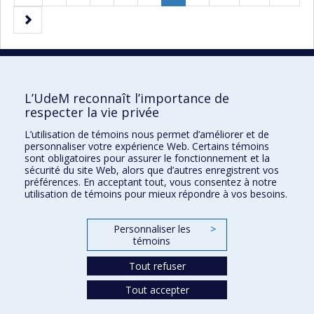
précédente
Page
Page
courante.
suivante
10 résultats par page
L’UdeM reconnaît l’importance de
respecter la vie privée
L’utilisation de témoins nous permet d’améliorer et de
Faculté des sciences de l'éducation
personnaliser votre expérience Web. Certains témoins
sont obligatoires pour assurer le fonctionnement et la
Pavillon Marie-Victorin
sécurité du site Web, alors que d’autres enregistrent vos
préférences. En acceptant tout, vous consentez à notre
90, avenue Vincent-d'Indy
utilisation de témoins pour mieux répondre à vos besoins.
Montréal (Québec) H2V 2S9
Personnaliser les
>
témoins
Tout refuser
Tout accepter
Confidentialité