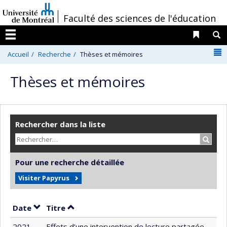
Passer
/
Faculté des sciences de l'éducation
au
contenu
Liens 
R
Menu
N
Accueil
Recherche
Thèses et mémoires
Thèses et mémoires
Rechercher dans la liste
Recher
Pour une recherche détaillée
Visiter Papyrus
Trier par date en ordre croissant
Trier par titre en ordre croissant
Date
Titre
2021
Effets d’une intervention de lecture partagée