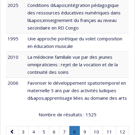
2025
Conditions d&apos;intégration pédagogique
des ressources éducatives numériques dans
l&apos;enseignement du français au niveau
secondaire en RD Congo
1995
Une approche poïétique du volet composition
en éducation musicale
2010
La médecine familiale vue par des jeunes
omnipraticiens : rejet de la vocation et de la
continuité des soins
2006
Favoriser le développement spatiotemporel en
maternelle 5 ans par des activités ludiques
d&apos;apprentisage liées au domaine des arts
Nombre de résultats :
1525
Page
Page
Page
Page
Page
Page
Page
.
Page
Page
Page
Page
3
4
5
6
7
8
9
10
11
12