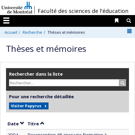
Passer
/
Faculté des sciences de l'éducation
au
contenu
Liens 
R
Menu
N
Accueil
Recherche
Thèses et mémoires
Thèses et mémoires
Rechercher dans la liste
Recher
Pour une recherche détaillée
Visiter Papyrus
Trier par date en ordre décroissant
Trier par titre en ordre décroissant
Date
Titre
2004
Reconception d&apos;une formation à