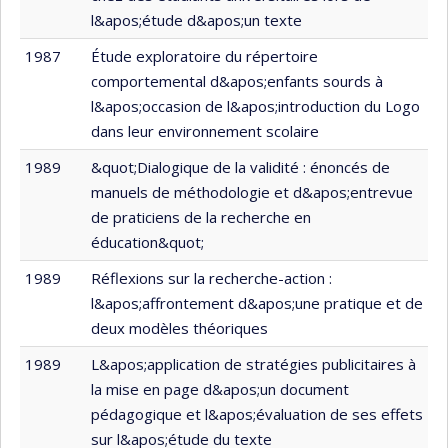
l&apos;étude d&apos;un texte
1987
Étude exploratoire du répertoire
comportemental d&apos;enfants sourds à
l&apos;occasion de l&apos;introduction du Logo
dans leur environnement scolaire
1989
&quot;Dialogique de la validité : énoncés de
manuels de méthodologie et d&apos;entrevue
de praticiens de la recherche en
éducation&quot;
1989
Réflexions sur la recherche-action :
l&apos;affrontement d&apos;une pratique et de
deux modèles théoriques
1989
L&apos;application de stratégies publicitaires à
la mise en page d&apos;un document
pédagogique et l&apos;évaluation de ses effets
sur l&apos;étude du texte