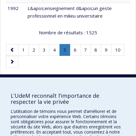
1992
L&apos;enseignement d&apos;un geste
professionnel en milieu universitaire
Nombre de résultats :
1525
Page
Page
Page
Page
Page
Page
.
Page
Page
Page
Page
Page
1
2
3
4
5
6
7
8
9
10
précédente
Page
Page
courante.
suivante
10 résultats par page
L’UdeM reconnaît l’importance de
respecter la vie privée
L’utilisation de témoins nous permet d’améliorer et de
Faculté des sciences de l'éducation
personnaliser votre expérience Web. Certains témoins
sont obligatoires pour assurer le fonctionnement et la
Pavillon Marie-Victorin
sécurité du site Web, alors que d’autres enregistrent vos
préférences. En acceptant tout, vous consentez à notre
90, avenue Vincent-d'Indy