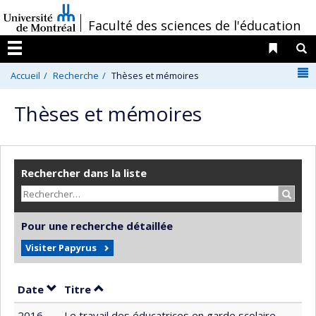
Passer
/
Faculté des sciences de l'éducation
au
contenu
Liens 
R
Menu
N
Accueil
Recherche
Thèses et mémoires
Thèses et mémoires
Rechercher dans la liste
Recher
Pour une recherche détaillée
Visiter Papyrus
Trier par date en ordre décroissant
Trier par titre en ordre décroissant
Date
Titre
2016
Le travail des éducatrices en garde scolaire