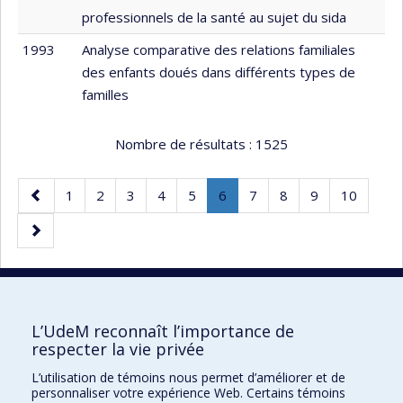
professionnels de la santé au sujet du sida
1993
Analyse comparative des relations familiales
des enfants doués dans différents types de
familles
Nombre de résultats :
1525
Page
Page
Page
Page
Page
Page
Page
.
Page
Page
Page
Page
1
2
3
4
5
6
7
8
9
10
précédente
Page
Page
courante.
suivante
30 résultats par page
L’UdeM reconnaît l’importance de
respecter la vie privée
L’utilisation de témoins nous permet d’améliorer et de
Faculté des sciences de l'éducation
personnaliser votre expérience Web. Certains témoins