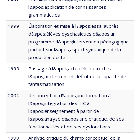
l&apos;application de connaissances
grammaticales
1999
Élaboration et mise à l&apos;essai auprès
d&apos;élèves dysphasiques d&apos;un
programme d&apos;intervention pédagogique
portant sur l&apos;aspect syntaxique de la
production écrite
1995
Passage à l&apos;acte délictueux chez
l&apos;adolescent et déficit de la capacité de
fantasmatisation
2004
Reconception d&apos;une formation à
l&apos;intégration des TIC à
l&apos;enseignement à partir de
l&apos;analyse d&apos;une pratique, de ses
fonctionnalités et de ses dysfonctions
1999
Analyse critique du champ conceptuel de la