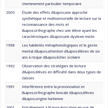
cheminement particulier temporaire
2005
Étude des effets d&apos;une approche
synthétique et multisensorielle de lecture sur la
reconnaissance des mots et
l&apos;orthographe chez une élève ayant les
caractéristiques d&apos;une dyslexie mixte
1998
Les habiletés métaphonologiques et le geste
mental d&apos;attention d&apos;élèves de six
ans à risque d&apos;échec scolaire
1992
Observation des stratégies de lecture
d&apos;élèves en difficulté dans deux types de
classes
1991
Interférence entre la prononciation et
l&apos;orthographe lexicale d&apos;élèves
d&apos;origine haïtienne
2001
Entraînement à l&apos;évocation en vue de