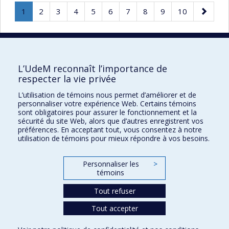
Page
.
Page
Page
Page
Page
Page
Page
Page
Page
Page
Page
1
2
3
4
5
6
7
8
9
10
Page
suivante
courante.
50 résultats par page
L’UdeM reconnaît l’importance de
respecter la vie privée
L’utilisation de témoins nous permet d’améliorer et de
Faculté des sciences de l'éducation
personnaliser votre expérience Web. Certains témoins
sont obligatoires pour assurer le fonctionnement et la
Pavillon Marie-Victorin
sécurité du site Web, alors que d’autres enregistrent vos
préférences. En acceptant tout, vous consentez à notre
90, avenue Vincent-d'Indy
utilisation de témoins pour mieux répondre à vos besoins.
Montréal (Québec) H2V 2S9
Personnaliser les
>
témoins
Tout refuser
Tout accepter
Confidentialité