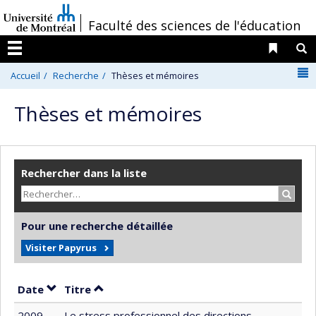
Passer
/
Faculté des sciences de l'éducation
au
contenu
Liens 
R
Menu
N
Accueil
Recherche
Thèses et mémoires
Thèses et mémoires
Rechercher dans la liste
Recher
Pour une recherche détaillée
Visiter Papyrus
Trier par date en ordre décroissant
Trier par titre en ordre décroissant
Date
Titre
2009
Le stress professionnel des directions