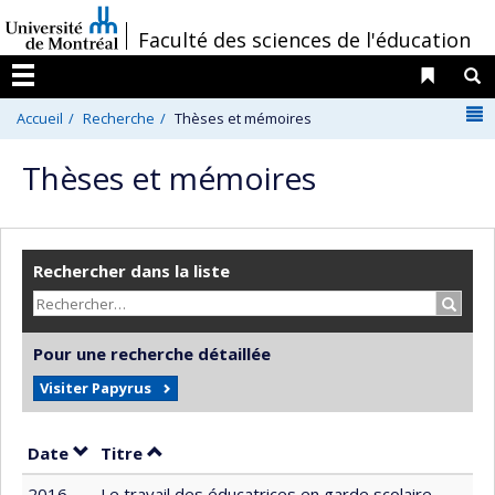
Passer
/
Faculté des sciences de l'éducation
au
contenu
Liens 
R
Menu
N
Accueil
Recherche
Thèses et mémoires
Thèses et mémoires
Rechercher dans la liste
Recher
Pour une recherche détaillée
Visiter Papyrus
Trier par date en ordre décroissant
Trier par titre en ordre décroissant
Date
Titre
2016
Le travail des éducatrices en garde scolaire