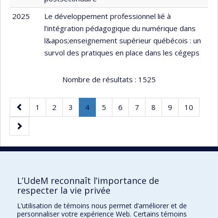
2025
Le développement professionnel lié à
l’intégration pédagogique du numérique dans
l&apos;enseignement supérieur québécois : un
survol des pratiques en place dans les cégeps
Nombre de résultats :
1525
Page
Page
Page
Page
Page
.
Page
Page
Page
Page
Page
Page
1
2
3
4
5
6
7
8
9
10
précédente
Page
Page
courante.
suivante
50 résultats par page
L’UdeM reconnaît l’importance de
respecter la vie privée
L’utilisation de témoins nous permet d’améliorer et de
Faculté des sciences de l'éducation
personnaliser votre expérience Web. Certains témoins