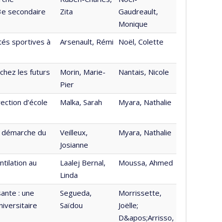
 3e secondaire
Zita
Gaudreault,
Monique
tés sportives à
Arsenault, Rémi
Noël, Colette
chez les futurs
Morin, Marie-
Nantais, Nicole
Pier
ection d’école
Malka, Sarah
Myara, Nathalie
a démarche du
Veilleux,
Myara, Nathalie
Josianne
tilation au
Laalej Bernal,
Moussa, Ahmed
Linda
sante : une
Segueda,
Morrissette,
iversitaire
Saïdou
Joëlle;
D&apos;Arrisso,