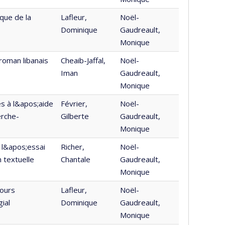
ique de la
Lafleur,
Noël-
Dominique
Gaudreault,
Monique
 roman libanais
Cheaib-Jaffal,
Noël-
Iman
Gaudreault,
Monique
es à l&apos;aide
Février,
Noël-
erche-
Gilberte
Gaudreault,
Monique
à l&apos;essai
Richer,
Noël-
 textuelle
Chantale
Gaudreault,
Monique
cours
Lafleur,
Noël-
ial
Dominique
Gaudreault,
Monique