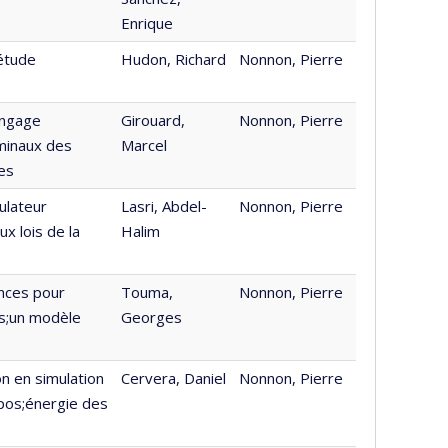
Enrique
étude
Hudon, Richard
Nonnon, Pierre
angage
Girouard,
Nonnon, Pierre
rminaux des
Marcel
es
ulateur
Lasri, Abdel-
Nonnon, Pierre
x lois de la
Halim
nces pour
Touma,
Nonnon, Pierre
os;un modèle
Georges
n en simulation
Cervera, Daniel
Nonnon, Pierre
apos;énergie des