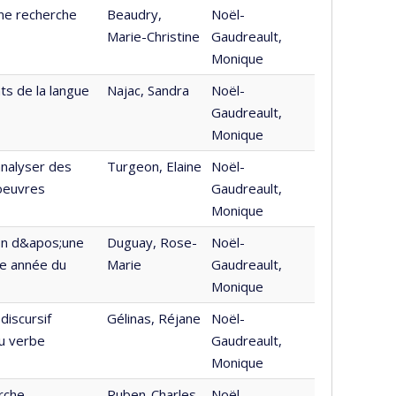
une recherche
Beaudry,
Noël-
Marie-Christine
Gaudreault,
Monique
ts de la langue
Najac, Sandra
Noël-
Gaudreault,
Monique
analyser des
Turgeon, Elaine
Noël-
oeuvres
Gaudreault,
Monique
ion d&apos;une
Duguay, Rose-
Noël-
me année du
Marie
Gaudreault,
Monique
discursif
Gélinas, Réjane
Noël-
du verbe
Gaudreault,
Monique
rche
Ruben-Charles,
Noël-