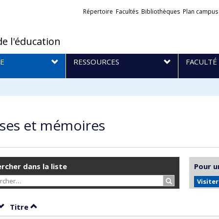
Liens
Répertoire
Facultés
Bibliothèques
Plan campus
externes
de l'éducation
E
RESSOURCES
FACULTÉ
ses et mémoires
rcher dans la liste
Pour u
Rechercher…
Visite
Trier par date en ordre décroissant
Trier par titre en ordre décroissant
Titre