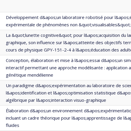
Développement d&apos;un laboratoire robotisé pour l&apos;
expérimentale de phénomènes non &quot;visualisables&quot;
La &quot;lunette cognitive&quot; pour l&apos;acquisition du l
graphique, son influence sur l&apos;atteinte des objectifs te
cours de physique GPY-151-2-4 à l&apos;éducation des adult
Conception, élaboration et mise à l&apos;essai d&apos;un sim
interactif permettant une approche modélisante : application au
génétique mendélienne
Un paradigme d&apos;expérimentation au laboratoire de scie
l&apos;identification et l&apos;optimisation statistique d&ap
algébrique par l&apos;interaction visuo-graphique
Élaboration d&apos;un environnement d&apos;expérimentatio
incluant un cadre théorique pour l&apos;apprentissage de l&
fluides