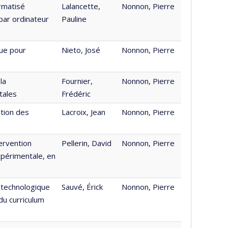
rmatisé
Lalancette,
Nonnon, Pierre
par ordinateur
Pauline
ue pour
Nieto, José
Nonnon, Pierre
la
Fournier,
Nonnon, Pierre
tales
Frédéric
ation des
Lacroix, Jean
Nonnon, Pierre
ervention
Pellerin, David
Nonnon, Pierre
expérimentale, en
t technologique
Sauvé, Érick
Nonnon, Pierre
du curriculum