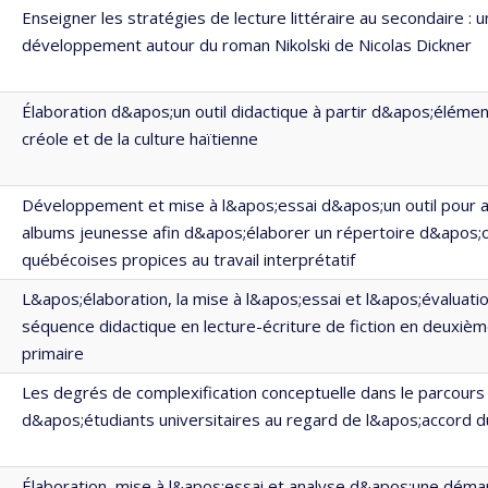
Enseigner les stratégies de lecture littéraire au secondaire : 
développement autour du roman Nikolski de Nicolas Dickner
Élaboration d&apos;un outil didactique à partir d&apos;élémen
créole et de la culture haïtienne
Développement et mise à l&apos;essai d&apos;un outil pour 
albums jeunesse afin d&apos;élaborer un répertoire d&apos;
québécoises propices au travail interprétatif
L&apos;élaboration, la mise à l&apos;essai et l&apos;évaluat
séquence didactique en lecture-écriture de fiction en deuxiè
primaire
Les degrés de complexification conceptuelle dans le parcours 
d&apos;étudiants universitaires au regard de l&apos;accord 
Élaboration, mise à l&apos;essai et analyse d&apos;une déma