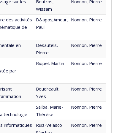
sage sur les
Boutros,
Nonnon, Pierre
Wissam
re des activités
D&apos;Amour,
Nonnon, Pierre
thématique de
Paul
amentale en
Desautels,
Nonnon, Pierre
Pierre
t
Riopel, Martin
Nonnon, Pierre
stée par
risant
Boudreault,
Nonnon, Pierre
grammation
Yves
Saliba, Marie-
Nonnon, Pierre
la technologie
Thérèse
s informatiques
Ruiz-Velasco
Nonnon, Pierre
Sánchez,