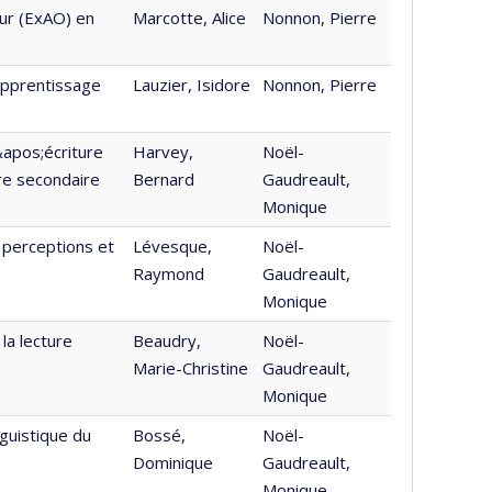
ur (ExAO) en
Marcotte, Alice
Nonnon, Pierre
apprentissage
Lauzier, Isidore
Nonnon, Pierre
&apos;écriture
Harvey,
Noël-
re secondaire
Bernard
Gaudreault,
Monique
s perceptions et
Lévesque,
Noël-
Raymond
Gaudreault,
Monique
la lecture
Beaudry,
Noël-
Marie-Christine
Gaudreault,
Monique
guistique du
Bossé,
Noël-
Dominique
Gaudreault,
Monique