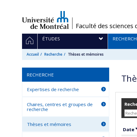
Passer
au
contenu
/
Faculté des sciences 
Navigation
ACCUEIL
ÉTUDES
RECHERCH
principale
Accueil
Recherche
Thèses et mémoires
RECHERCHE
Thè
Expertises de recherche
Reche
Chaires, centres et groupes de
recherche
Thèses et mémoires
Date