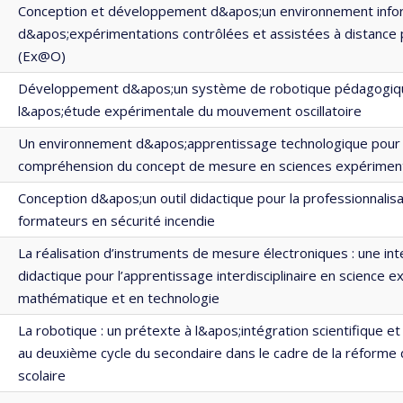
Conception et développement d&apos;un environnement info
d&apos;expérimentations contrôlées et assistées à distance 
(Ex@O)
Développement d&apos;un système de robotique pédagogiq
l&apos;étude expérimentale du mouvement oscillatoire
Un environnement d&apos;apprentissage technologique pour 
compréhension du concept de mesure en sciences expérimen
Conception d&apos;un outil didactique pour la professionnalis
formateurs en sécurité incendie
La réalisation d’instruments de mesure électroniques : une int
didactique pour l’apprentissage interdisciplinaire en science 
mathématique et en technologie
La robotique : un prétexte à l&apos;intégration scientifique e
au deuxième cycle du secondaire dans le cadre de la réforme 
scolaire