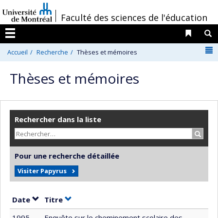
Passer
/
Faculté des sciences de l'éducation
au
contenu
Liens 
R
Menu
N
Accueil
Recherche
Thèses et mémoires
Thèses et mémoires
Rechercher dans la liste
Recher
Pour une recherche détaillée
Visiter Papyrus
Trier par date en ordre croissant
Trier par titre en ordre croissant
Date
Titre
1995
Enquête sur le cheminement scolaire des