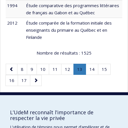
1994
Étude comparative des programmes littéraires
de français au Gabon et au Québec
2012
Étude comparée de la formation initiale des
enseignants du primaire au Québec et en
Finlande
Nombre de résultats :
1525
Page
Page
Page
Page
Page
Page
Page
.
Page
Page
8
9
10
11
12
13
14
15
précédente
Page
Page
Page
Page
16
17
courante.
suivante
30 résultats par page
L’UdeM reconnaît l’importance de
respecter la vie privée
L’utilisation de témoins nous permet d’améliorer et de