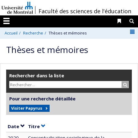
Passer
/
Faculté des sciences de l'éducation
au
contenu
Liens 
R
Menu
N
Accueil
Recherche
Thèses et mémoires
Thèses et mémoires
Rechercher dans la liste
Recher
Pour une recherche détaillée
Visiter Papyrus
Trier par date en ordre croissant
Trier par titre en ordre croissant
Date
Titre
2020
Conceptualisation sociologique de la