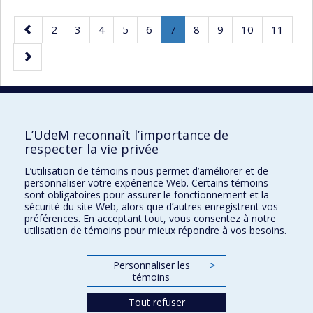
Page
Page
Page
Page
Page
Page
Page
.
Page
Page
Page
Page
2
3
4
5
6
7
8
9
10
11
précédente
Page
Page
courante.
suivante
30 résultats par page
L’UdeM reconnaît l’importance de
respecter la vie privée
L’utilisation de témoins nous permet d’améliorer et de
Faculté des sciences de l'éducation
personnaliser votre expérience Web. Certains témoins
sont obligatoires pour assurer le fonctionnement et la
Pavillon Marie-Victorin
sécurité du site Web, alors que d’autres enregistrent vos
préférences. En acceptant tout, vous consentez à notre
90, avenue Vincent-d'Indy
utilisation de témoins pour mieux répondre à vos besoins.
Montréal (Québec) H2V 2S9
Personnaliser les
>
témoins
Tout refuser