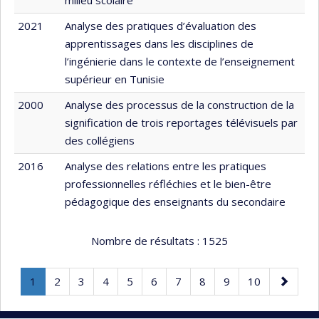
milieu scolaire
2021
Analyse des pratiques d’évaluation des
apprentissages dans les disciplines de
l’ingénierie dans le contexte de l’enseignement
supérieur en Tunisie
2000
Analyse des processus de la construction de la
signification de trois reportages télévisuels par
des collégiens
2016
Analyse des relations entre les pratiques
professionnelles réfléchies et le bien-être
pédagogique des enseignants du secondaire
Nombre de résultats :
1525
Page
.
Page
Page
Page
Page
Page
Page
Page
Page
Page
Page
1
2
3
4
5
6
7
8
9
10
Page
suivante
courante.