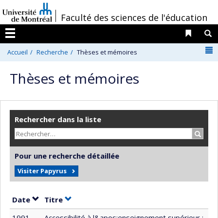
Passer
/
Faculté des sciences de l'éducation
au
contenu
Liens 
R
Menu
N
Accueil
Recherche
Thèses et mémoires
Thèses et mémoires
Rechercher dans la liste
Recher
Pour une recherche détaillée
Visiter Papyrus
Trier par date en ordre croissant
Trier par titre en ordre croissant
Date
Titre
1991
Accessibilité à l&apos;enseignement supérieur :