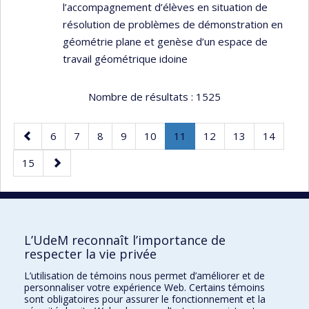
l’accompagnement d’élèves en situation de
résolution de problèmes de démonstration en
géométrie plane et genèse d’un espace de
travail géométrique idoine
Nombre de résultats :
1525
Page
Page
Page
Page
Page
Page
Page
.
Page
Page
Page
6
7
8
9
10
11
12
13
14
précédente
Page
Page
Page
15
courante.
suivante
50 résultats par page
L’UdeM reconnaît l’importance de
respecter la vie privée
L’utilisation de témoins nous permet d’améliorer et de
Faculté des sciences de l'éducation
personnaliser votre expérience Web. Certains témoins
sont obligatoires pour assurer le fonctionnement et la
Pavillon Marie-Victorin