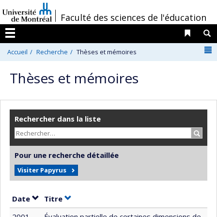
Passer
/
Faculté des sciences de l'éducation
au
contenu
Liens 
R
Menu
N
Accueil
Recherche
Thèses et mémoires
Thèses et mémoires
Rechercher dans la liste
Recher
Pour une recherche détaillée
Visiter Papyrus
Trier par date en ordre croissant
Trier par titre en ordre croissant
Date
Titre
2001
Évaluation partielle de certaines dimensions de