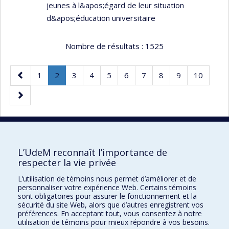
jeunes à l&apos;égard de leur situation
d&apos;éducation universitaire
Nombre de résultats :
1525
Page
Page
Page
.
Page
Page
Page
Page
Page
Page
Page
Page
1
2
3
4
5
6
7
8
9
10
précédente
Page
Page
courante.
suivante
50 résultats par page
L’UdeM reconnaît l’importance de
respecter la vie privée
L’utilisation de témoins nous permet d’améliorer et de
Faculté des sciences de l'éducation
personnaliser votre expérience Web. Certains témoins
sont obligatoires pour assurer le fonctionnement et la
Pavillon Marie-Victorin
sécurité du site Web, alors que d’autres enregistrent vos
préférences. En acceptant tout, vous consentez à notre
90, avenue Vincent-d'Indy
utilisation de témoins pour mieux répondre à vos besoins.
Montréal (Québec) H2V 2S9