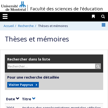
Passer
/
Faculté des sciences de l'éducation
au
contenu
Liens 
R
Menu
N
Accueil
Recherche
Thèses et mémoires
Thèses et mémoires
Rechercher dans la liste
Recher
Pour une recherche détaillée
Visiter Papyrus
Trier par date en ordre croissant
Trier par titre en ordre croissant
Date
Titre
2001
Analyse des représentations mentales utilisées