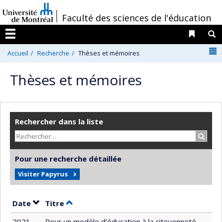
Passer
/
Faculté des sciences de l'éducation
au
contenu
Liens 
R
Menu
N
Accueil
Recherche
Thèses et mémoires
Thèses et mémoires
Rechercher dans la liste
Recher
Pour une recherche détaillée
Visiter Papyrus
Trier par date en ordre décroissant
Trier par titre en ordre décroissant
Date
Titre
2021
Pour un modèle d’éducation à la citoyenneté