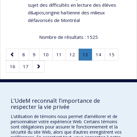
sujet des difficultés en lecture des élèves
d&apos;origine haïtienne des milieux
défavorisés de Montréal
Nombre de résultats :
1525
Page
Page
Page
Page
Page
Page
Page
.
Page
Page
8
9
10
11
12
13
14
15
précédente
Page
Page
Page
Page
16
17
courante.
suivante
20 résultats par page
L’UdeM reconnaît l’importance de
respecter la vie privée
L’utilisation de témoins nous permet d’améliorer et de
Faculté des sciences de l'éducation
personnaliser votre expérience Web. Certains témoins
sont obligatoires pour assurer le fonctionnement et la
Pavillon Marie-Victorin
sécurité du site Web, alors que d’autres enregistrent vos
90, avenue Vincent-d'Indy