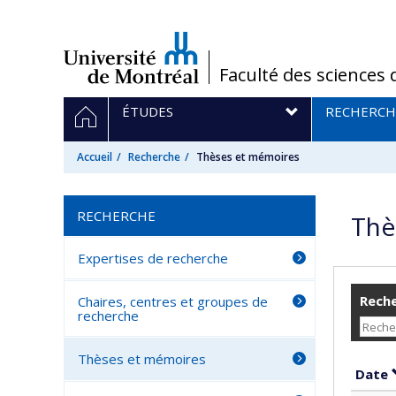
Passer
au
contenu
/
Faculté des sciences 
Navigation
ACCUEIL
ÉTUDES
RECHERCH
principale
Accueil
Recherche
Thèses et mémoires
RECHERCHE
Thè
Expertises de recherche
Reche
Chaires, centres et groupes de
recherche
Thèses et mémoires
Date