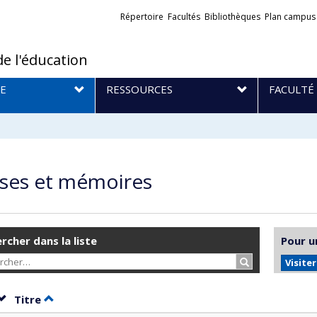
Liens
Répertoire
Facultés
Bibliothèques
Plan campus
externes
de l'éducation
E
RESSOURCES
FACULTÉ
ses et mémoires
rcher dans la liste
Pour u
Rechercher…
Visite
Trier par date en ordre décroissant
Trier par titre en ordre décroissant
Titre