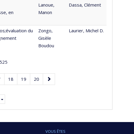
Lanoue,
Dassa, Clément
sse, en
Manon
os;évaluation du
Zongo,
Laurier, Michel D.
ignement
Gisèle
Boudou
525
age
Page
Page
Page
Page
7
18
19
20
suivante
nte.
VOUS ÊTES