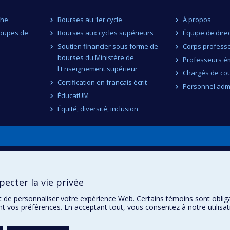
che
Bourses au 1er cycle
À propos
roupes de
Bourses aux cycles supérieurs
Équipe de dire
Soutien financier sous forme de
Corps professo
bourses du Ministère de
Professeurs ém
l'Enseignement supérieur
Chargés de co
Certification en français écrit
Personnel admi
ÉducatUM
Équité, diversité, inclusion
n
ecter la vie privée
t de personnaliser votre expérience Web. Certains témoins sont oblig
ent vos préférences. En acceptant tout, vous consentez à notre utili