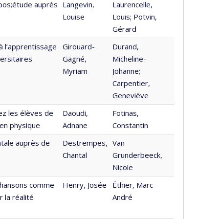
apos;étude auprès
Langevin,
Laurencelle,
Louise
Louis; Potvin,
Gérard
à l’apprentissage
Girouard-
Durand,
ersitaires
Gagné,
Micheline-
Myriam
Johanne;
Carpentier,
Geneviève
ez les élèves de
Daoudi,
Fotinas,
 en physique
Adnane
Constantin
ntale auprès de
Destrempes,
Van
Chantal
Grunderbeeck,
Nicole
s chansons comme
Henry, Josée
Éthier, Marc-
la réalité
André