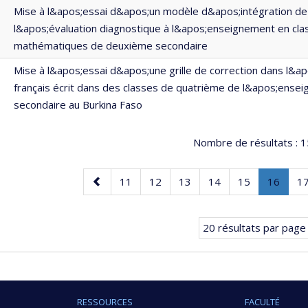
Mise à l&apos;essai d&apos;un modèle d&apos;intégration de
l&apos;évaluation diagnostique à l&apos;enseignement en cla
mathématiques de deuxième secondaire
Mise à l&apos;essai d&apos;une grille de correction dans l&ap
français écrit dans des classes de quatrième de l&apos;ense
secondaire au Burkina Faso
Nombre de résultats :
1
Page
Page
Page
Page
Page
Page
Page
.
P
11
12
13
14
15
16
1
précédente
Page
coura
20 résultats par page
RESSOURCES
FACULTÉ