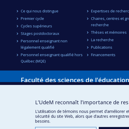
Ce qui nous distingue
Expertises de recher
Premier cycle
Chaires, centres et g
recherche
Cycles supérieurs
Thèses et mémoires
Stages postdoctoraux
La recherche
Personnel enseignant non
légalement qualifié
Publications
Personnel enseignant qualifié hors
Financements
Québec (MQE)
Faculté des sciences de l'éducatio
Pavillon Marie-Victorin
90, avenue Vincent-d'Indy
Montréal (Québec) H2V 2S9
L’UdeM reconnaît l’importance de resp
L’utilisation de témoins nous permet d’améliorer e
sécurité du site Web, alors que d’autres enregistr
besoins.