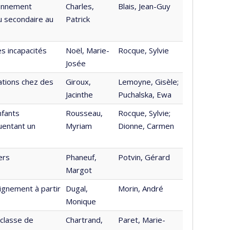
ronnement
Charles,
Blais, Jean-Guy
du secondaire au
Patrick
s incapacités
Noël, Marie-
Rocque, Sylvie
Josée
ations chez des
Giroux,
Lemoyne, Gisèle;
Jacinthe
Puchalska, Ewa
nfants
Rousseau,
Rocque, Sylvie;
uentant un
Myriam
Dionne, Carmen
ers
Phaneuf,
Potvin, Gérard
Margot
gnement à partir
Dugal,
Morin, André
Monique
 classe de
Chartrand,
Paret, Marie-