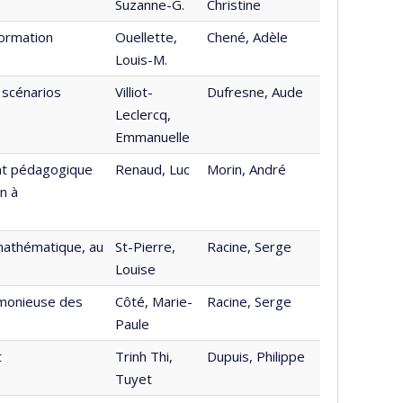
Suzanne-G.
Christine
formation
Ouellette,
Chené, Adèle
Louis-M.
e scénarios
Villiot-
Dufresne, Aude
Leclercq,
Emmanuelle
nt pédagogique
Renaud, Luc
Morin, André
n à
mathématique, au
St-Pierre,
Racine, Serge
Louise
rmonieuse des
Côté, Marie-
Racine, Serge
Paule
t
Trinh Thi,
Dupuis, Philippe
Tuyet