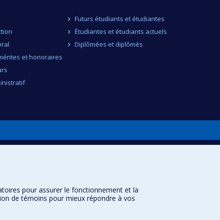
Futurs étudiants et étudiantes
ction
Étudiantes et étudiants actuels
ral
Diplômées et diplômés
érites et honoraires
urs
nistratif
atoires pour assurer le fonctionnement et la
sation de témoins pour mieux répondre à vos