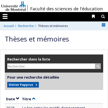
Passer
/
Faculté des sciences de l'éducation
au
contenu
Liens 
R
Menu
N
Accueil
Recherche
Thèses et mémoires
Thèses et mémoires
Rechercher dans la liste
Recher
Pour une recherche détaillée
Visiter Papyrus
Trier par date en ordre décroissant
Trier par titre en ordre décroissant
Date
Titre
2025
Le lien entre les motifs d’engagement,