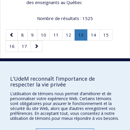
des enseignants au Québec
Nombre de résultats :
1525
Page
Page
Page
Page
Page
Page
Page
.
Page
Page
8
9
10
11
12
13
14
15
précédente
Page
Page
Page
Page
16
17
courante.
suivante
50 résultats par page
L’UdeM reconnaît l’importance de
respecter la vie privée
L’utilisation de témoins nous permet d’améliorer et de
Faculté des sciences de l'éducation
personnaliser votre expérience Web. Certains témoins
sont obligatoires pour assurer le fonctionnement et la
Pavillon Marie-Victorin
sécurité du site Web, alors que d’autres enregistrent vos
préférences. En acceptant tout, vous consentez à notre
90, avenue Vincent-d'Indy
utilisation de témoins pour mieux répondre à vos besoins.
Montréal (Québec) H2V 2S9