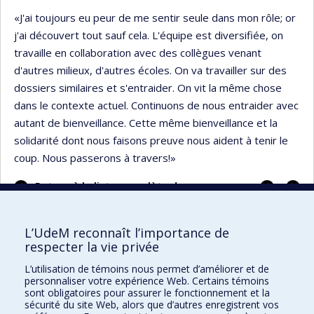
«J'ai toujours eu peur de me sentir seule dans mon rôle; or
j'ai découvert tout sauf cela. L'équipe est diversifiée, on
travaille en collaboration avec des collègues venant
d'autres milieux, d'autres écoles. On va travailler sur des
dossiers similaires et s'entraider. On vit la même chose
dans le contexte actuel. Continuons de nous entraider avec
autant de bienveillance. Cette même bienveillance et la
solidarité dont nous faisons preuve nous aident à tenir le
coup. Nous passerons à travers!»
Portrai
Portrai
Retour à la liste complète des
précéd
suivan
portraits
L’UdeM reconnaît l’importance de
respecter la vie privée
L’utilisation de témoins nous permet d’améliorer et de
Faculté des sciences de l'éducation
personnaliser votre expérience Web. Certains témoins
sont obligatoires pour assurer le fonctionnement et la
Pavillon Marie-Victorin
sécurité du site Web, alors que d’autres enregistrent vos