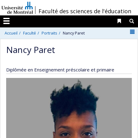
Passer
/
Faculté des sciences de l'éducation
au
contenu
Liens 
R
Menu
N
Accueil
Faculté
Portraits
Nancy Paret
Nancy Paret
Diplômée en Enseignement préscolaire et primaire