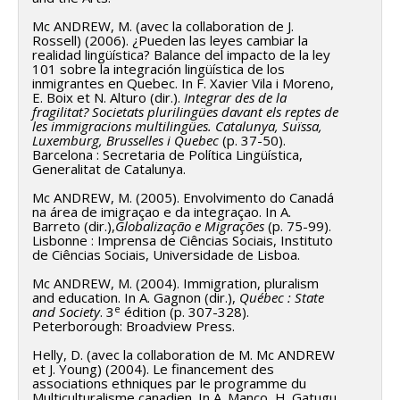
Mc ANDREW, M. (avec la collaboration de J.
Rossell) (2006). ¿Pueden las leyes cambiar la
realidad lingüística? Balance del impacto de la ley
101 sobre la integración lingüística de los
inmigrantes en Quebec. In F. Xavier Vila i Moreno,
E. Boix et N. Alturo (dir.).
Integrar des de la
fragilitat? Societats plurilingües davant els reptes de
les immigracions multilingües. Catalunya, Suïssa,
Luxemburg, Brusselles i Quebec
(p. 37-50).
Barcelona : Secretaria de Política Lingüística,
Generalitat de Catalunya.
Mc ANDREW, M. (2005). Envolvimento do Canadá
na área de imigraçao e da integraçao. In A.
Barreto (dir.),
Globalização e Migrações
(p. 75-99).
Lisbonne : Imprensa de Ciências Sociais, Instituto
de Ciências Sociais, Universidade de Lisboa.
Mc ANDREW, M. (2004). Immigration, pluralism
and education. In A. Gagnon (dir.),
Québec : State
e
and Society
. 3
édition (p. 307-328).
Peterborough: Broadview Press.
Helly, D. (avec la collaboration de M. Mc ANDREW
et J. Young) (2004). Le financement des
associations ethniques par le programme du
Multiculturalisme canadien. In A. Manço, H. Gatugu