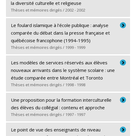
Diplôme obtenu :
Ph. D.
la diversité culturelle et religieuse
Lien vers le document dans Papyrus
Thèses et mémoires dirigés / 2002 - 2002
Diplômé(e) :
Jacquet, Marianne
Le foulard islamique à l'école publique : analyse
Cycle :
Doctorat
comparée du débat dans la presse française et
Diplôme obtenu :
Ph. D.
québécoise francophone (1994-1995)
Lien vers le document dans Papyrus
Thèses et mémoires dirigés / 1999 - 1999
Diplômé(e) :
Ciceri, Coryse
Les modèles de services réservés aux élèves
Cycle :
Maîtrise
nouveaux arrivants dans le système scolaire : une
Diplôme obtenu :
M.A.
étude comparée entre Montréal et Toronto
Lien vers le document dans Papyrus
Thèses et mémoires dirigés / 1998 - 1998
Diplômé(e) :
Messier, Marielle
Une proposition pour la formation interculturelle
Cycle :
Maîtrise
des élèves du collégial : contenu et approche
Diplôme obtenu :
M. Sc.
Thèses et mémoires dirigés / 1997 - 1997
Lien vers le document dans Papyrus
Diplômé(e) :
Lemay, Denyse
Le point de vue des enseignants de niveau