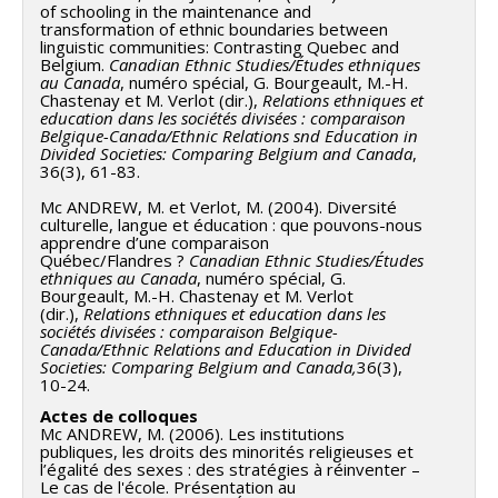
of schooling in the maintenance and
transformation of ethnic boundaries between
linguistic communities: Contrasting Quebec and
Belgium.
Canadian Ethnic Studies/Études ethniques
au Canada
, numéro spécial, G. Bourgeault, M.-H.
Chastenay et M. Verlot (dir.),
Relations ethniques et
education dans les sociétés divisées : comparaison
Belgique-Canada/Ethnic Relations snd Education in
Divided Societies: Comparing Belgium and Canada
,
36(3), 61-83.
Mc ANDREW, M. et Verlot, M. (2004). Diversité
culturelle, langue et éducation : que pouvons-nous
apprendre d’une comparaison
Québec/Flandres ?
Canadian Ethnic Studies/Études
ethniques au Canada
, numéro spécial, G.
Bourgeault, M.-H. Chastenay et M. Verlot
(dir.),
Relations ethniques et education dans les
sociétés divisées : comparaison Belgique-
Canada/Ethnic Relations and Education in Divided
Societies: Comparing Belgium and Canada,
36(3),
10-24.
Actes de colloques
Mc ANDREW, M. (2006). Les institutions
publiques, les droits des minorités religieuses et
l’égalité des sexes : des stratégies à réinventer –
Le cas de l'école. Présentation au