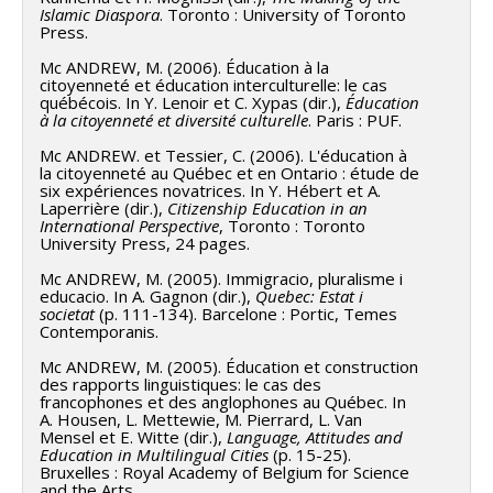
Islamic Diaspora
. Toronto : University of Toronto
Press.
Mc ANDREW, M. (2006). Éducation à la
citoyenneté et éducation interculturelle: le cas
québécois. In Y. Lenoir et C. Xypas (dir.),
Éducation
à la citoyenneté et diversité culturelle
. Paris : PUF.
Mc ANDREW. et Tessier, C. (2006). L'éducation à
la citoyenneté au Québec et en Ontario : étude de
six expériences novatrices. In Y. Hébert et A.
Laperrière (dir.),
Citizenship Education in an
International Perspective
, Toronto : Toronto
University Press, 24 pages.
Mc ANDREW, M. (2005). Immigracio, pluralisme i
educacio. In A. Gagnon (dir.),
Quebec: Estat i
societat
(p. 111-134). Barcelone : Portic, Temes
Contemporanis.
Mc ANDREW, M. (2005). Éducation et construction
des rapports linguistiques: le cas des
francophones et des anglophones au Québec. In
A. Housen, L. Mettewie, M. Pierrard, L. Van
Mensel et E. Witte (dir.),
Language, Attitudes and
Education in Multilingual Cities
(p. 15-25).
Bruxelles : Royal Academy of Belgium for Science
and the Arts.