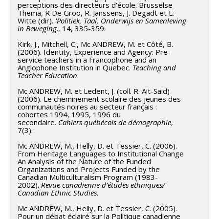
perceptions des directeurs d’école. Brusselse
Thema, R De Groo, R. Janssens, J. Degadt et E.
Witte (dir).
'Politiek, Taal, Onderwijs en Samenleving
in Beweging
., 14, 335-359.
Kirk, J., Mitchell, C., Mc ANDREW, M. et Côté, B.
(2006). Identity, Experience and Agency: Pre-
service teachers in a Francophone and an
Anglophone Institution in Quebec.
Teaching and
Teacher Education
.
Mc ANDREW, M. et Ledent, J. (coll. R. Ait-Said)
(2006). Le cheminement scolaire des jeunes des
communautés noires au secteur français :
cohortes 1994, 1995, 1996 du
secondaire.
Cahiers québécois de démographie
,
7(3).
Mc ANDREW, M., Helly, D. et Tessier, C. (2006).
From Heritage Languages to Institutional Change
An Analysis of the Nature of the Funded
Organizations and Projects Funded by the
Canadian Multiculturalism Program (1983-
2002).
Revue canadienne d’études ethniques/
Canadian Ethnic Studies
.
Mc ANDREW, M., Helly, D. et Tessier, C. (2005).
Pour un débat éclairé sur la Politique canadienne