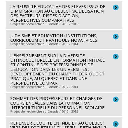
Sébastien Arcand
,
Daniel Weinstock
,
Alain Bélanger
,
en sciences humaines du Canada
LA REUSSITE EDUCATIVE DES ELEVES ISSUS DE
Chercheur principal :
Marie-Odile Magnan
Claude Gélinas
,
Michèle Vatz-Laaroussi
,
Morton
L'IMMIGRATION AU QUEBEC : MODELISATION
Programmes de subvention :
Co-chercheurs :
Marie Mc Andrew
,
Maryse Potvin
,
Weinfeld
,
Mela Sarkar
,
Bronwen E. Low
,
Annick Lenoir
DES FACTEURS, PISTES D'ACTION,
PERSPECTIVES COMPARATIVES
Annie Pilote
,
Benoît Côté
,
Marilyn Steinbach
,
Annick Germain
,
Projet de recherche au Canada / 2010 - 2015
Sources de financement :
CRSH/Conseil de recherches
Jacques Ledent
,
Damaris Rose
,
Xavier Leloup
,
Nong
en sciences humaines du Canada
JUDAISME ET EDUCATION : INSTITUTIONS,
Chercheur principal :
Marie Mc Andrew
Zhu
,
Jack Jedwab
,
Maryse Potvin
,
Nicole Carignan
,
CURRICULUM ET PRATIQUES NOVATRICES
Programmes de subvention :
PV153480-Subventions
Co-chercheurs :
Fasal Kanouté
,
Françoise Armand
,
Lilyane Rachedi
,
Richard Bourhis
,
Micheline Milot
,
Projet de recherche au Canada / 2013 - 2014
de développement Savoir
Jake Murdoch
,
Michèle Vatz-Laaroussi
,
Sylvie Loslier
,
Anne Saris
,
Catherine Amiot
,
Pierre Bosset
L'ENSEIGNEMENT SUR LA DIVERSITE
Chercheur principal :
Marie Mc Andrew
Jacques Ledent
,
Maryse Potvin
,
Alain Carpentier
Sources de financement :
FRQSC/Fonds de recherche
ETHNOCULTURELLE EN FORMATION INITIALE
Sources de financement :
Citoyenneté et immigration,
Sources de financement :
ET CONTINUE DES PROFESSIONNELS DE
FRQSC/Fonds de recherche
du Québec - Société et culture (FQRSC)
L'EDUCATION DANS LES UNIVERSITES :
Canada
du Québec - Société et culture (FQRSC)
Programmes de subvention :
PV129894-(RG)
DEVELOPPEMENT DU CHAMP THEORIQUE ET
Programmes de subvention :
PRATIQUE, AU QUEBEC ET DANS UNE
Programmes de subvention :
PVXXXXXX-(SE)
Programme Regroupements stratégiques
PERSPECTIVE COMPAR
Programme Soutien aux équipes de recherche - Stade
Projet de recherche au Canada / 2012 - 2014
de développement : Fonctionnement
SOMMET DES PROFESSEURS ET CHARGES DE
Chercheur principal :
Maryse Potvin
COURS ENGAGES DANS LA FORMATION
Co-chercheurs :
Marie Mc Andrew
,
Fasal Kanouté
,
INTERCULTURELLE DU PERSONNEL SCOLAIRE
Projet de recherche au Canada / 2013 - 2013
Françoise Armand
,
Mireille Estivalèzes
,
Jrène Rahm
Sources de financement :
CRSH/Conseil de recherches
REPENSER L'EQUITE EN INDE ET AU QUEBEC :
Chercheur principal :
Marie Mc Andrew
en sciences humaines du Canada
VERS DES SOCIETES INCLUSIVES - RETHINKING