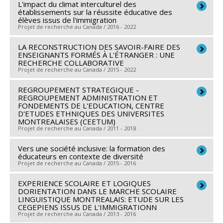
L'impact du climat interculturel des
établissements sur la réussite éducative des
élèves issus de l'immigration
Projet de recherche au Canada / 2016 - 2022
LA RECONSTRUCTION DES SAVOIR-FAIRE DES
Chercheur principal :
Marie Mc Andrew
,
Isabelle
ENSEIGNANTS FORMÉS À L'ÉTRANGER : UNE
Archambault
RECHERCHE COLLABORATIVE
Projet de recherche au Canada / 2015 - 2022
Co-chercheurs :
Valérie Amiraux
,
Corina Borri-Anadon
,
Sivane Hirsch
,
Kristel Tardif-Grenier
REGROUPEMENT STRATEGIQUE -
Chercheur principal :
Joëlle Morrissette
Sources de financement :
REGROUPEMENT ADMINISTRATION ET
FRQSC/Fonds de recherche
Co-chercheurs :
Marie Mc Andrew
,
Sébastien Arcand
,
FONDEMENTS DE L'EDUCATION, CENTRE
du Québec - Société et culture (FQRSC)
D'ETUDES ETHNIQUES DES UNIVERSITES
Didier Demaziere
MONTREALAISES (CEETUM)
Programmes de subvention :
PVXXXXXX-(AC) Actions
Sources de financement :
CRSH/Conseil de recherches
Projet de recherche au Canada / 2011 - 2018
concertées - générique
en sciences humaines du Canada
Vers une société inclusive: la formation des
Chercheur principal :
Deirdre Meintel
Programmes de subvention :
PVX99097-Subvention
éducateurs en contexte de diversité
Co-chercheurs :
Marie Mc Andrew
,
Patricia Lamarre
,
Projet de recherche au Canada / 2015 - 2016
de développement de partenariat
Michel Pagé
,
Fasal Kanouté
,
Marie-Thérèse Chicha
,
EXPERIENCE SCOLAIRE ET LOGIQUES
Chercheur principal :
Corina Borri-Anadon
Patrice Brodeur
,
Sirma Bilge
,
Valérie Amiraux
,
DORIENTATION DANS LE MARCHE SCOLAIRE
Co-chercheurs :
Marie Mc Andrew
,
Marie-Odile
Françoise Armand
LINGUISTIQUE MONTREALAIS: ETUDE SUR LES
,
Roxane de la Sablonnière
,
Mireille
CEGEPIENS ISSUS DE L'IMMIGRATIONN
Magnan
Estivalèzes
,
Marie-Odile Magnan
,
Jake Murdoch
,
Projet de recherche au Canada / 2013 - 2016
Sources de financement :
CRSH/Conseil de recherches