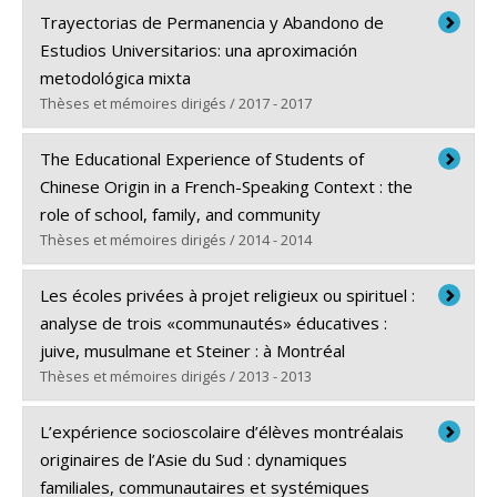
Diplômé(e) :
Bissonnette, Evelyn
Trayectorias de Permanencia y Abandono de
Cycle :
Maîtrise
Estudios Universitarios: una aproximación
Diplôme obtenu :
M.A.
metodológica mixta
Lien vers le document dans Papyrus
Thèses et mémoires dirigés / 2017 - 2017
Diplômé(e) :
Fonseca-Grandón, Gonzalo
The Educational Experience of Students of
Cycle :
Doctorat
Chinese Origin in a French-Speaking Context : the
Diplôme obtenu :
Ph. D.
role of school, family, and community
Lien vers le document dans Papyrus
Thèses et mémoires dirigés / 2014 - 2014
Diplômé(e) :
Sun, Ming
Les écoles privées à projet religieux ou spirituel :
Cycle :
Doctorat
analyse de trois «communautés» éducatives :
Diplôme obtenu :
Ph. D.
juive, musulmane et Steiner : à Montréal
Lien vers le document dans Papyrus
Thèses et mémoires dirigés / 2013 - 2013
Diplômé(e) :
Tremblay, Stéphanie
L’expérience socioscolaire d’élèves montréalais
Cycle :
Doctorat
originaires de l’Asie du Sud : dynamiques
Diplôme obtenu :
Ph. D.
familiales, communautaires et systémiques