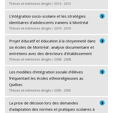
Lien vers le document dans Papyrus
Thèses et mémoires dirigés / 2013 - 2013
Diplômé(e) :
Bakhshaei, Mahsa
L’intégration socio-scolaire et les stratégies
Cycle :
Doctorat
identitaires d’adolescents iraniens à Montréal
Diplôme obtenu :
Ph. D.
Thèses et mémoires dirigés / 2010 - 2010
Lien vers le document dans Papyrus
Diplômé(e) :
Aghasi-Sorkhabi, Lida
Projet éducatif et éducation à la citoyenneté dans
Cycle :
Doctorat
six écoles de Montréal : analyse documentaire et
Diplôme obtenu :
Ph. D.
entretiens avec des directeurs d'établissement
Lien vers le document dans Papyrus
Thèses et mémoires dirigés / 2008 - 2008
Diplômé(e) :
Gravel, Bernard
Les modèles d'intégration sociale d'élèves
Cycle :
Doctorat
fréquentant les écoles ethnoreligieuses au
Diplôme obtenu :
Ph. D.
Québec
Lien vers le document dans Papyrus
Thèses et mémoires dirigés / 2005 - 2005
Diplômé(e) :
Sercia, Pierre
La prise de décision lors des demandes
Cycle :
Doctorat
d'adaptation des normes et pratiques scolaires à