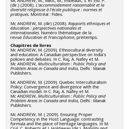
Mc ANDREW, M., Milot, M., Imbeault, S. et Eid. P.
(dir.) (2008).
L'accommodement raisonnable et la
diversité religieuse à l'école publique : normes et
pratiques
. Montréal : Fides.
Mc ANDREW, M. (dir) (2008).
Rapports ethniques et
éducation : perspectives nationales et
internationales
. Numéro thématique de la
revue
Éducation et Francophonie
, printemps.
Chapitres de livres
Mc ANDREW, M. (2009). Ethnocultural diversity
and education: A Canadian perspective on India's
policies and debates. In C. Raj, A. Nafey et M.
Mc ANDREW,
Multiculturalism : Public Policy and
Problem Areas in Canada and India
, Delhi : Manak
Publishers.
Mc ANDREW, M. (2009). Quebec Interculturalism
Policy: Convergence and divergence with the
Canadian model. In C. Raj, A. Nafey et M.
Mc ANDREW,
Multiculturalism : Public Policy and
Problem Areas in Canada and India
, Delhi : Manak
Publishers.
Mc ANDREW, M. ( 2009). Ensuring Proper
Competency in the Host Language: contrasting
formula and the place of heritage languages. In M.
Crul, C. Roberts et J. Holdaway (dir.),
Mobility and