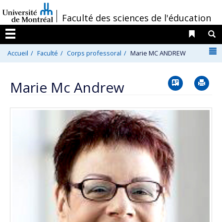
Passer
/
Faculté des sciences de l'éducation
au
contenu
Liens 
R
Menu
N
Accueil
Faculté
Corps professoral
Marie MC ANDREW
Vcard
Im
Marie Mc Andrew