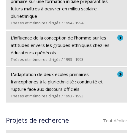
Cycle :
Doctorat
primaire sur une formation initiale préparant les
Diplôme obtenu :
Ph. D.
futurs maîtres à oeuvrer en milieu scolaire
Lien vers le document dans Papyrus
pluriethnique
Thèses et mémoires dirigés / 1994 - 1994
Diplômé(e) :
Roberge, Blaise
L'influence de la conception de l'homme sur les
Cycle :
Maîtrise
attitudes envers les groupes ethniques chez les
Diplôme obtenu :
M.A.
éducateurs québécois
Lien vers le document dans Papyrus
Thèses et mémoires dirigés / 1993 - 1993
Diplômé(e) :
Grenier, Claude
L'adaptation de deux écoles primaires
Cycle :
Maîtrise
francophones à la pluriethnicité : continuité et
Diplôme obtenu :
M.A.
rupture face aux discours officiels
Lien vers le document dans Papyrus
Thèses et mémoires dirigés / 1993 - 1993
Diplômé(e) :
Cumming-Potvin, Wendy
Cycle :
Maîtrise
Projets de recherche
Tout déplier
Diplôme obtenu :
M.A.
Lien vers le document dans Papyrus