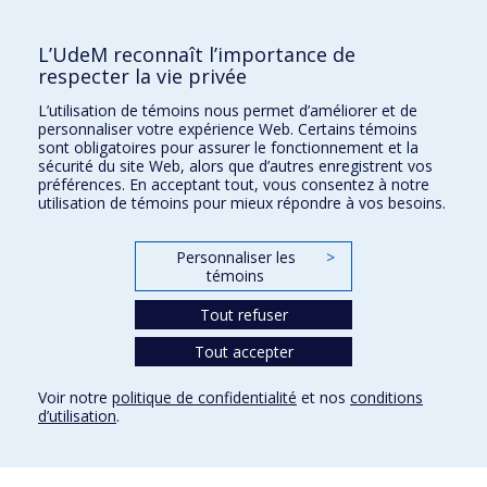
Consultez cette fiche sur :
L’UdeM reconnaît l’importance de
respecter la vie privée
Vitrine de la recherche
L’utilisation de témoins nous permet d’améliorer et de
Répertoire des experts à l’intention des médias
personnaliser votre expérience Web. Certains témoins
sont obligatoires pour assurer le fonctionnement et la
sécurité du site Web, alors que d’autres enregistrent vos
préférences. En acceptant tout, vous consentez à notre
Faculté des sciences de l'éducation
utilisation de témoins pour mieux répondre à vos besoins.
Pavillon Marie-Victorin
Personnaliser les
>
90, avenue Vincent-d'Indy
témoins
Montréal (Québec) H2V 2S9
Tout refuser
Tout accepter
Voir notre
politique de confidentialité
et nos
conditions
d’utilisation
.
Confidentialité