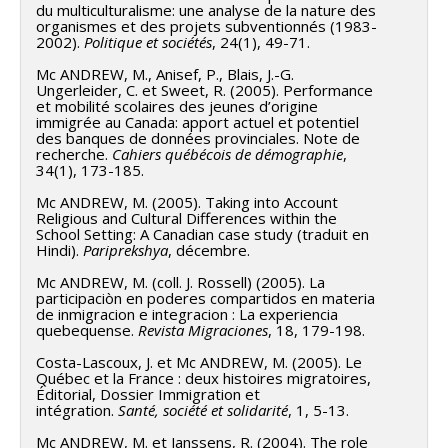
du multiculturalisme: une analyse de la nature des
organismes et des projets subventionnés (1983-
2002).
Politique et sociétés
, 24(1), 49-71.
Mc ANDREW, M., Anisef, P., Blais, J.-G.
Ungerleider, C. et Sweet, R. (2005). Performance
et mobilité scolaires des jeunes d’origine
immigrée au Canada: apport actuel et potentiel
des banques de données provinciales. Note de
recherche.
Cahiers québécois de démographie
,
34(1), 173-185.
Mc ANDREW, M. (2005). Taking into Account
Religious and Cultural Differences within the
School Setting: A Canadian case study (traduit en
Hindi).
Pariprekshya
, décembre.
Mc ANDREW, M. (coll. J. Rossell) (2005). La
participaciòn en poderes compartidos en materia
de inmigracion e integracion : La experiencia
quebequense.
Revista Migraciones
, 18, 179-198.
Costa-Lascoux, J. et Mc ANDREW, M. (2005). Le
Québec et la France : deux histoires migratoires,
Éditorial, Dossier Immigration et
intégration.
Santé, société et solidarité
, 1, 5-13.
Mc ANDREW, M. et Janssens, R. (2004). The role