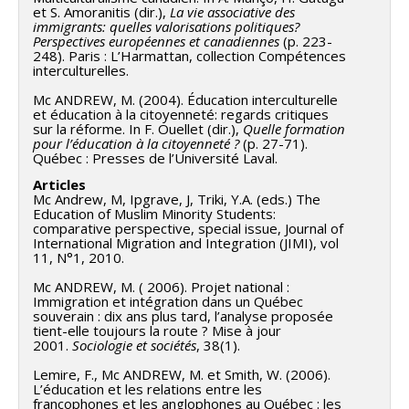
et S. Amoranitis (dir.),
La vie associative des
immigrants: quelles valorisations politiques?
Perspectives européennes et canadiennes
(p. 223-
248). Paris : L’Harmattan, collection Compétences
interculturelles.
Mc ANDREW, M. (2004). Éducation interculturelle
et éducation à la citoyenneté: regards critiques
sur la réforme. In F. Ouellet (dir.),
Quelle formation
pour l’éducation à la citoyenneté ?
(p. 27-71).
Québec : Presses de l’Université Laval.
Articles
Mc Andrew, M, Ipgrave, J, Triki, Y.A. (eds.) The
Education of Muslim Minority Students:
comparative perspective, special issue, Journal of
International Migration and Integration (JIMI), vol
11, N°1, 2010.
Mc ANDREW, M. ( 2006). Projet national :
Immigration et intégration dans un Québec
souverain : dix ans plus tard, l’analyse proposée
tient-elle toujours la route ? Mise à jour
2001.
Sociologie et sociétés
, 38(1).
Lemire, F., Mc ANDREW, M. et Smith, W. (2006).
L’éducation et les relations entre les
francophones et les anglophones au Québec : les