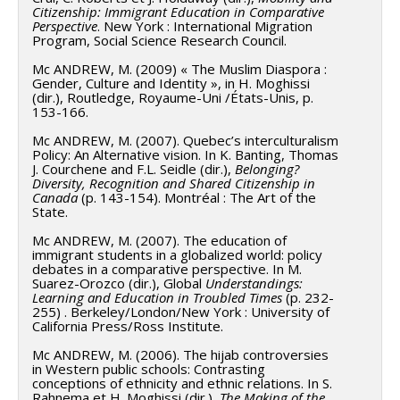
Citizenship: Immigrant Education in Comparative
Perspective
. New York : International Migration
Program, Social Science Research Council.
Mc ANDREW, M. (2009) « The Muslim Diaspora :
Gender, Culture and Identity », in H. Moghissi
(dir.), Routledge, Royaume-Uni /États-Unis, p.
153-166.
Mc ANDREW, M. (2007). Quebec’s interculturalism
Policy: An Alternative vision. In K. Banting, Thomas
J. Courchene and F.L. Seidle (dir.),
Belonging?
Diversity, Recognition and Shared Citizenship in
Canada
(p. 143-154). Montréal : The Art of the
State.
Mc ANDREW, M. (2007). The education of
immigrant students in a globalized world: policy
debates in a comparative perspective. In M.
Suarez-Orozco (dir.), Global
Understandings:
Learning and Education in Troubled Times
(p. 232-
255) . Berkeley/London/New York : University of
California Press/Ross Institute.
Mc ANDREW, M. (2006). The hijab controversies
in Western public schools: Contrasting
conceptions of ethnicity and ethnic relations. In S.
Rahnema et H. Moghissi (dir.),
The Making of the