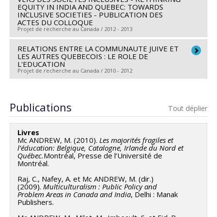
Sources de financement :
MESRST/Ministère de
EQUITY IN INDIA AND QUEBEC: TOWARDS
Programmes de subvention :
PV153480-Subventions
INCLUSIVE SOCIETIES - PUBLICATION DES
l'Enseignement supérieur, de la Recherche, de la
ACTES DU COLLOQUE
de développement Savoir
Science et de la Technologie
Projet de recherche au Canada / 2012 - 2013
Programmes de subvention :
RELATIONS ENTRE LA COMMUNAUTE JUIVE ET
Chercheur principal :
Marie Mc Andrew
LES AUTRES QUEBECOIS : LE ROLE DE
Sources de financement :
SQRC/Secr. Qc aux relations
L'EDUCATION
Projet de recherche au Canada / 2010 - 2012
canadiennes
Programmes de subvention :
Chercheur principal :
Marie Mc Andrew
Publications
Tout déplier
Livres
Mc ANDREW, M. (2010).
Les majorités fragiles et
l’éducation: Belgique, Catalogne, Irlande du Nord et
Québec.
Montréal, Presse de l’Université de
Montréal.
Raj, C., Nafey, A. et Mc ANDREW, M. (dir.)
(2009).
Multiculturalism : Public Policy and
Problem Areas in Canada and India
, Delhi : Manak
Publishers.