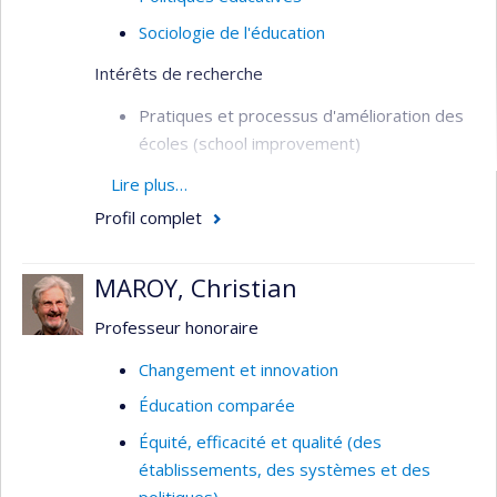
Sociologie de l'éducation
Intérêts de recherche
Pratiques et processus d'amélioration des
écoles (school improvement)
Planification de l’éducation (aspects
Lire plus…
qualitatifs)
Profil complet
Politiques et cadres d’obligation de
résultats (accountability)
MAROY, Christian
Éducation de base dans les pays en
Professeur honoraire
développement, incluant les rapports Nord-
Sud en la matière
Changement et innovation
Étude comparée des systèmes et
Éducation comparée
pratiques de formation à l'enseignement
Équité, efficacité et qualité (des
primaire et secondaire et de gestion du
établissements, des systèmes et des
personnel enseignant
politiques)