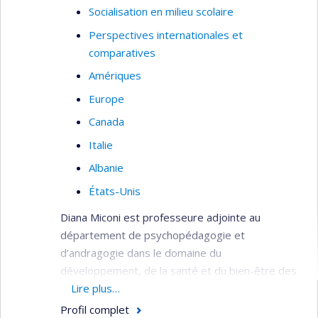
Socialisation en milieu scolaire
Perspectives internationales et
comparatives
Amériques
Europe
Canada
Italie
Albanie
États-Unis
Diana Miconi est professeure adjointe au
département de psychopédagogie et
d’andragogie dans le domaine du
développement, de la santé et du bien-être des
adolescents. Psychologue clinicienne de
Lire plus…
formation, elle est membre de l’ordre des
Profil complet