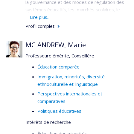
la gouvernance et des modes de régulation des
systèmes éducatifs, les marchés scolaires, le
travail et la profession enseignante, les inégalités
Lire plus…
sociales face à l’école, la démocratisation de
Profil complet
l’enseignement supérieur.
Je m’intéresse également aux processus de
MC ANDREW, Marie
mondialisation à l’œuvre dans le domaine éducatif.
Professeure émérite, Conseillère
Dans le cadre de la
Chaire de Recherche du
Canada en politiques éducatives
(2010-2019)
Éducation comparée
mes activités s’orientaient plus particulièrement
Immigration, minorités, diversité
vers l’analyse des politiques de régulation de
ethnoculturelle et linguistique
l’éducation par les résultats.
Perspectives internationales et
comparatives
Politiques éducatives
Intérêts de recherche
Éducation des minorités,