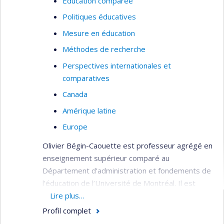
Éducation comparée
Politiques éducatives
Mesure en éducation
Méthodes de recherche
Perspectives internationales et
comparatives
Canada
Amérique latine
Europe
Olivier Bégin-Caouette est professeur agrégé en
enseignement supérieur comparé au
Département d’administration et fondements de
l’éducation de l’Université de Montréal. Il est
aussi titulaire de la Chaire de recherche du
Lire plus…
Canada en enseignement supérieur comparé et
Profil complet
international (
CRC-ESCI
). Détenteur d’un doctorat