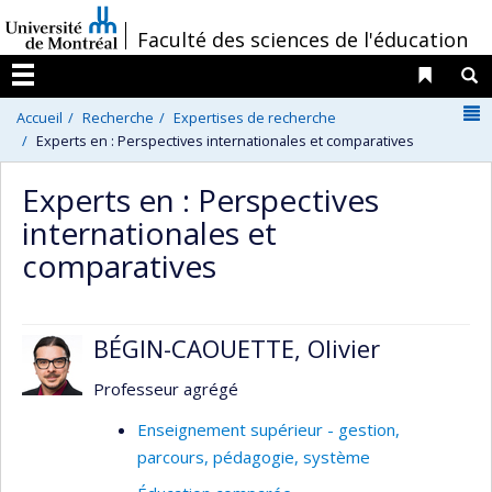
Passer
/
Faculté des sciences de l'éducation
au
contenu
Liens 
R
Menu
N
Accueil
Recherche
Expertises de recherche
Experts en : Perspectives internationales et comparatives
Experts en : Perspectives
internationales et
comparatives
BÉGIN-CAOUETTE, Olivier
Professeur agrégé
Enseignement supérieur - gestion,
parcours, pédagogie, système