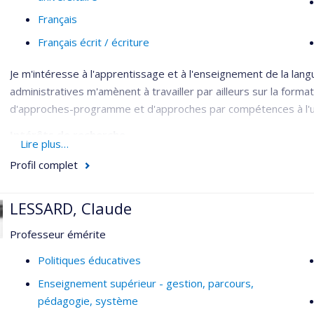
Français
Français écrit / écriture
Je m'intéresse à l'apprentissage et à l'enseignement de la langu
administratives m'amènent à travailler par ailleurs sur la formati
d'approches-programme et d'approches par compétences à l'un
Intérêts de recherche
Lire plus…
L’apprentissage de la langue écrite au primaire
Profil complet
La compétence en français écrit au postsecondaire
LESSARD, Claude
Les capacités métalinguistiques dans la lecture et l’écritu
Professeur émérite
Politiques éducatives
Enseignement supérieur - gestion, parcours,
pédagogie, système