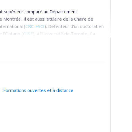
ent supérieur comparé au Département
Montréal. Il est aussi titulaire de la Chaire de
ernational (
CRC-ESCI
). Détenteur d’un doctorat en
 l’Ontario (
OISE
), à l’Université de Toronto, il a
 interuniversitaire de recherche sur la science et
eur du Laboratoire interdisciplinaire de recherche
ur les interactions entre les structures politico-
ynamiques internationales de concurrence en
lisation afin de favoriser la compréhension mutuelle
Formations ouvertes et à distance