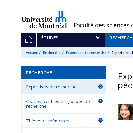
Passer
au
contenu
/
Faculté des sciences 
Navigation
ACCUEIL
ÉTUDES
RECHERCH
principale
Accueil
Recherche
Expertises de recherche
Experts en :
RECHERCHE
Exp
péd
Expertises de recherche
Chaires, centres et groupes de
recherche
Thèses et mémoires