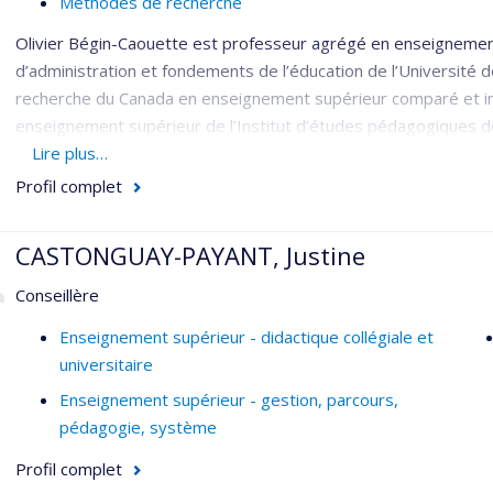
Méthodes de recherche
Olivier Bégin-Caouette est professeur agrégé en enseignem
d’administration et fondements de l’éducation de l’Université de 
recherche du Canada en enseignement supérieur comparé et int
enseignement supérieur de l’Institut d’études pédagogiques de
complété un postdoctorat et demeure membre associé du Centre
Lire plus…
la technologie (
CIRST
). Il est également co-fondateur et direct
Profil complet
sur l'enseignement supérieur (
LIRES
). Ses recherches portent s
économiques et les systèmes d'enseignement supérieur, les d
CASTONGUAY-PAYANT, Justine
enseignement supérieur et les voies alternatives d'internationa
entre les peuples.
Conseillère
Enseignement supérieur - didactique collégiale et
universitaire
Enseignement supérieur - gestion, parcours,
pédagogie, système
Profil complet