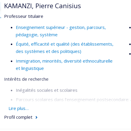
KAMANZI, Pierre Canisius
Professeur titulaire
Enseignement supérieur - gestion, parcours,
pédagogie, système
Équité, efficacité et qualité (des établissements,
des systèmes et des politiques)
Immigration, minorités, diversité ethnoculturelle
et linguistique
Intérêts de recherche
Inégalités sociales et scolaires
Parcours scolaires dans l’enseignement postsecondaire: 
Lire plus…
Éducation, immigration, ethnicité et parcours scolaires
Profil complet
Éducation et emploi
Insertion professionnelle des diplômés de l'enseignemen