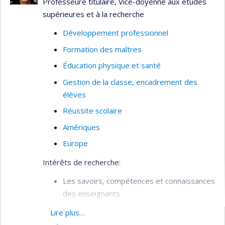
Professeure titulaire, Vice-doyenne aux études
supérieures et à la recherche
Accompagnement de stagiaires, inscrits au
programme de maîtrise professionnelle,
Développement professionnel
sous une approche énactive
Formation des maîtres
Participation à un groupe de recherche
Éducation physique et santé
promouvant la réussite scolaire en classe
ordinaire des jeunes atteints du Syndrome
Gestion de la classe, encadrement des
Gilles de la Tourette
élèves
Réussite scolaire
Amériques
Europe
Intérêts de recherche:
Les savoirs, compétences et connaissances
des enseignants
Le travail enseignant et l’analyse des
Lire plus…
pratiques pédagogiques