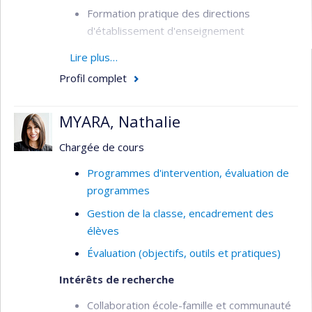
Formation pratique des directions
d'établissement d'enseignement
Écoles efficaces
Lire plus…
Gestion de l'environnement éducatif
Profil complet
(encadrement des élèves)
Leadership des programmes
MYARA, Nathalie
d'interventions éducatives | Bienveillance à
Chargée de cours
l'école et bien-être | Apprentissages
socioémotionnels (Soutien au
Programmes d'intervention, évaluation de
comportement positif, Intimidation et
programmes
développement des comportements
Gestion de la classe, encadrement des
empathiques - méthode d'intérêt commun)
élèves
Leadership pédagogique (Communautés
Évaluation (objectifs, outils et pratiques)
d'apprentissage professionnelles, Gestion
des pratiques pédagogiques)
Intérêts de recherche
Planification en gestion scolaire
Collaboration école-famille et communauté