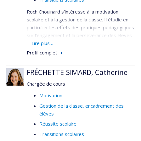
Roch Chouinard s’intéresse à la motivation
scolaire et à la gestion de la classe. Il étudie en
particulier les effets des pratiques pédagogiques
sur l’engagement et la persévérance des élèves
du primaire et du secondaire, ainsi que ce qui
Lire plus…
différencie les filles des garçons à l’égard de la
Profil complet
motivation. Il travaille dans le milieu de l’éducation
depuis plus de 30 ans.
FRÉCHETTE-SIMARD, Catherine
Il est responsable de Équipe de recherche
Chargée de cours
«motivation scolaire et gestion de classe» au
Département de psychopédagogie et
Motivation
d’andragogie de la Faculté des sciences de
Gestion de la classe, encadrement des
l’éducation de l’Université de Montréal :
élèves
Organisation et gestion de la classe du
Réussite scolaire
primaire et du secondaire
Transitions scolaires