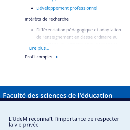
Développement professionnel
Intérêts de recherche
Différenciation pédagogique et adaptation
de l’enseignement en classe ordinaire au
préscolaire, au primaire et au secondaire;
Lire plus…
Pratiques d'enseignement inclusives;
Profil complet
Intégration scolaire des élèves à risque et
des élèves handicapés ou en difficulté
d’apprentissage ou d’adaptation (ÉHDAA);
Soutien à l’enseignant et à l’élève en classe
Faculté des sciences de l'éducation
ordinaire;
Apprentissage et réussite scolaire.
Pavillon Marie-Victorin
90, avenue Vincent-d'Indy
Montréal (Québec) H2V 2S9
L’UdeM reconnaît l’importance de respecter
la vie privée