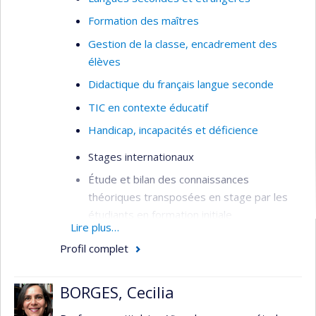
Formation des maîtres
Gestion de la classe, encadrement des
élèves
Didactique du français langue seconde
TIC en contexte éducatif
Handicap, incapacités et déficience
Stages internationaux
Étude et bilan des connaissances
théoriques transposées en stage par les
étudiants en formation initiale
Lire plus…
Développement du concept de consigne
Profil complet
didactique en français langue seconde
Liens entre la culture académique d’un pays
BORGES, Cecilia
d’accueil et le choix des approches
pédagogiques en enseignement