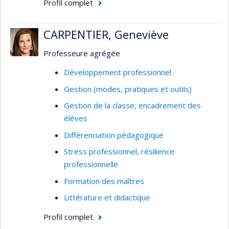
Profil complet
L’intervention éducative et la formation
pratique des enseignants d’éducation
CARPENTIER, Geneviève
physique et à la santé
Professeure agrégée
La formation initiale à l’enseignement,
l'insertion et le développement
Développement professionnel
professionnel des enseignants
Gestion (modes, pratiques et outils)
La réforme des programmes scolaires au
Gestion de la classe, encadrement des
Québec
élèves
La collaboration enseignante
Différenciation pédagogique
Le jeu et l'intervention pédagogique.
Stress professionnel, résilience
professionnelle
Formation des maîtres
Littérature et didactique
Profil complet