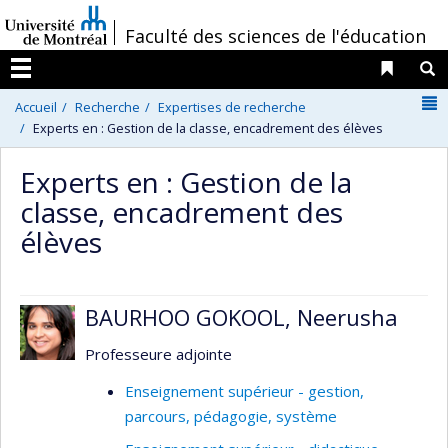
Passer
/
Faculté des sciences de l'éducation
au
contenu
Liens 
R
Menu
N
Accueil
Recherche
Expertises de recherche
Experts en : Gestion de la classe, encadrement des élèves
Experts en : Gestion de la
classe, encadrement des
élèves
BAURHOO GOKOOL, Neerusha
Professeure adjointe
Enseignement supérieur - gestion,
parcours, pédagogie, système