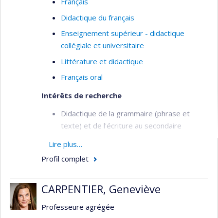
Français
Didactique du français
Enseignement supérieur - didactique
collégiale et universitaire
Littérature et didactique
Français oral
Intérêts de recherche
Didactique de la grammaire (phrase et
texte) et de l'écriture au secondaire
Littératie et maitrise de la langue au
Lire plus…
collégial et à l'université
Profil complet
Articulation de l'enseignement de l'écriture
avec l'enseignement grammatical
CARPENTIER, Geneviève
Compétences métalinguistiques des élèves
Professeure agrégée
Français québécois et didactique du