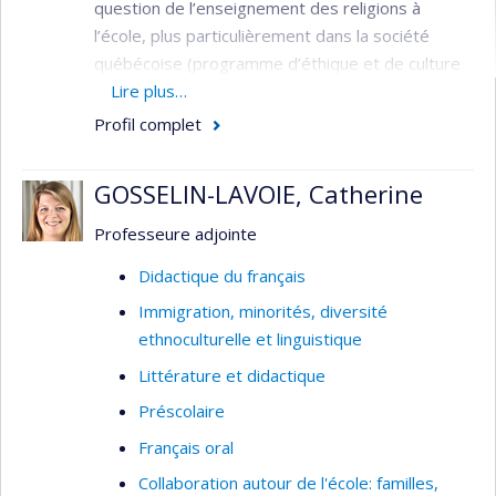
question de l’enseignement des religions à
l’école, plus particulièrement dans la société
québécoise (programme d’éthique et de culture
religieuse) et dans la société française
Lire plus…
(enseignement du fait religieux), tout en
Profil complet
s'intéressant au modèle anglais (enseignement
religieux multiconfessionnel). Elle a travaillé sur la
GOSSELIN-LAVOIE, Catherine
représentation de la diversité religieuse dans les
programmes et manuels scolaires. Elle
Professeure adjointe
s’intéresse également aux relations entre
Didactique du français
cultures religieuses, littératures et arts. Elle
Immigration, minorités, diversité
travaille aussi sur les différents modèles de
ethnoculturelle et linguistique
laïcité scolaire.
Littérature et didactique
Intérêts de recherche
Préscolaire
Didactique de l’éthique et de la culture
Français oral
religieuse
Collaboration autour de l'école: familles,
Didactique de la culture et de la citoyenneté