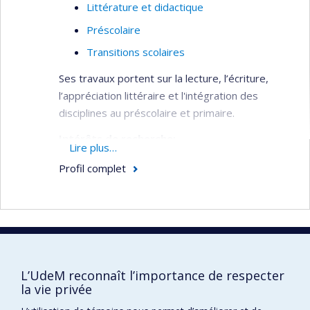
Littérature et didactique
Préscolaire
Transitions scolaires
Ses travaux portent sur la lecture, l’écriture,
l’appréciation littéraire et l'intégration des
disciplines au préscolaire et primaire.
Intérêts de recherche:
Lire plus…
Usage de la littérature jeunesse à des fins
Profil complet
d'enseignement
Appropriation du français écrit
Stratégies de production écrite
Stratégies de lecture
Faculté des sciences de l'éducation
Éducation préscolaire
L’UdeM reconnaît l’importance de respecter
Pavillon Marie-Victorin
la vie privée
90, avenue Vincent-d'Indy