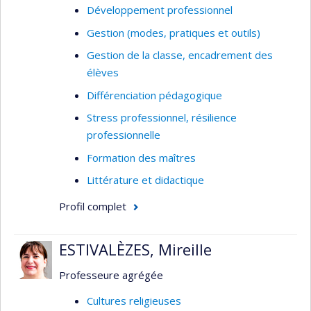
Développement professionnel
français; influence de l'oral sur l'écrit
Gestion (modes, pratiques et outils)
Interactions didactiques en classe
Gestion de la classe, encadrement des
élèves
Différenciation pédagogique
Stress professionnel, résilience
professionnelle
Formation des maîtres
Littérature et didactique
Profil complet
ESTIVALÈZES, Mireille
Professeure agrégée
Cultures religieuses