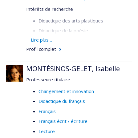
Intérêts de recherche
Didactique des arts plastiques
Didactique de la poésie
Lire plus…
Les artistes et les auteurs en milieu
scolaire
Profil complet
L'histoire de l'enseignement des arts
MONTÉSINOS-GELET, Isabelle
La réflexion artistique dans une démarche
d'appréciation et/ou de création
Professeure titulaire
Formation des enseignants
Changement et innovation
Didactique du français
Français
Français écrit / écriture
Lecture