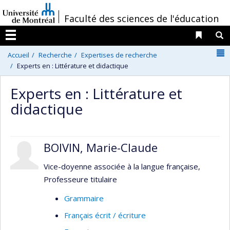
Passer
/
Faculté des sciences de l'éducation
au
contenu
Liens 
R
Menu
N
Accueil
Recherche
Expertises de recherche
Experts en : Littérature et didactique
Experts en : Littérature et
didactique
BOIVIN, Marie-Claude
Vice-doyenne associée à la langue française,
Professeure titulaire
Grammaire
Français écrit / écriture